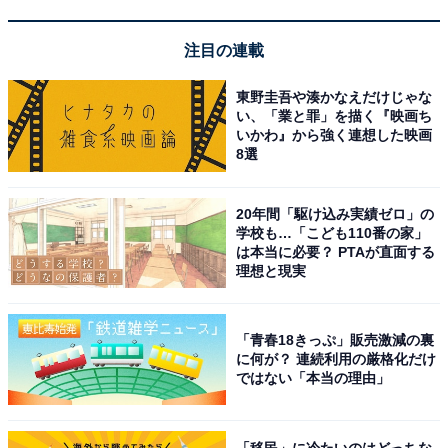
注目の連載
東野圭吾や湊かなえだけじゃな
い、「業と罪」を描く『映画ち
いかわ』から強く連想した映画
8選
20年間「駆け込み実績ゼロ」の
学校も…「こども110番の家」
は本当に必要？ PTAが直面する
理想と現実
「青春18きっぷ」販売激減の裏
に何が？ 連続利用の厳格化だけ
ではない「本当の理由」
「移民」に冷たいのはどっちな