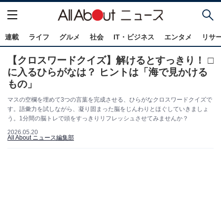
連載
ライフ
グルメ
社会
IT・ビジネス
エンタメ
リサ
【クロスワードクイズ】解けるとすっきり！ □
に入るひらがなは？ ヒントは「海で見かける
もの」
マスの空欄を埋めて3つの言葉を完成させる、ひらがなクロスワードクイズで
す。語彙力を試しながら、凝り固まった脳をじんわりとほぐしていきましょ
う。1分間の脳トレで頭をすっきりリフレッシュさせてみませんか？
2026.05.20
All About ニュース編集部