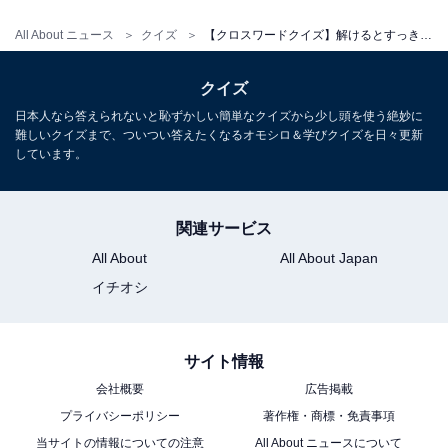
All About ニュース
クイズ
【クロスワードクイズ】解けるとすっきり！ □に入るひらがなは？ ヒントは「海で見かけるもの」
クイズ
日本人なら答えられないと恥ずかしい簡単なクイズから少し頭を使う絶妙に
難しいクイズまで、ついつい答えたくなるオモシロ＆学びクイズを日々更新
しています。
関連サービス
All About
All About Japan
イチオシ
サイト情報
会社概要
広告掲載
プライバシーポリシー
著作権・商標・免責事項
当サイトの情報についての注意
All About ニュースについて