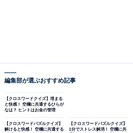
□に入るひらがなは？
マスの交差する部分に注目して、2つの□に入るひらがな
を考えてみてください。文字のつながりは以下の通りで
す。
・横の並び：あ ＋ □ ＋ な ＋ □
・縦の並び（左）：く ＋ □ ＋ げ
編集部が選ぶおすすめ記事
・縦の並び（右）：つ ＋ □ ＋ き
【クロスワードクイズ】埋まる
と快感！ 空欄に共通するひらが
次ページ
正解を見る
なは？ ヒントはお金の管理
【クロスワードパズルクイズ】
【クロスワードパズルクイズ】
解けると快感！ 空欄に共通する
1分でストレス解消！ 空欄に共