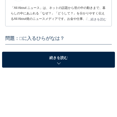
「All About ニュース」は、ネットの話題から世の中の動きまで、暮
らしの中にあふれる「なぜ？」「どうして？」を分かりやすく伝え
るAll About発のニュースメディアです。お金や仕事、恋愛、ITに関
...続きを読む
する疑問に対して専門家が分かりやすく回答するほか、エンタメ情
報やSNSで話題のトピックスを紹介しています。
問題：□に入るひらがなは？
続きを読む