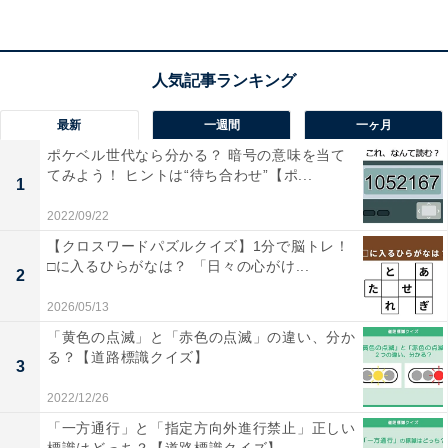
1
2
最新
一週間
一ヶ月
ポケベル世代なら分かる？ 暗号の意味を当て
てみよう！ ヒントは“待ち合わせ”【ポ...
1
2022/09/22
【クロスワードパズルクイズ】1分で脳トレ！
□に入るひらがなは？ 「日々の心がけ...
2
2026/05/13
「黄色の点滅」と「赤色の点滅」の違い、分か
る？【道路標識クイズ】
3
2022/12/26
「一方通行」と「指定方向外進行禁止」正しい