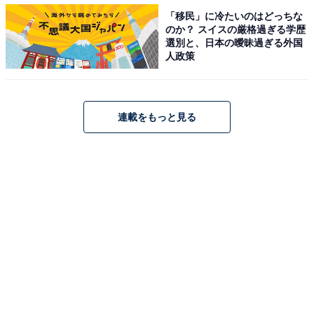
「移民」に冷たいのはどっちな
のか？ スイスの厳格過ぎる学歴
日本三不動のひとつ「中野不動尊」への参拝や、江戸時
選別と、日本の曖昧過ぎる外国
人政策
代から続く「旧堀切邸」の足湯・手湯体験が定番コース
です。「フルーツライン」沿いでは桃・梨・ぶどう・り
んごなど四季の果物狩りも楽しめます。
連載をもっと見る
穴原温泉周辺にある旅館・ホテルを楽天トラベルで見る