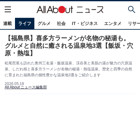
連載
ライフ
グルメ
社会
IT・ビジネス
エンタメ
リサ
【福島県】喜多方ラーメンが名物の秘湯も。
グルメと自然に癒される温泉地3選【飯坂・穴
原・熱塩】
松尾芭蕉も訪れた奥州三名湯・飯坂温泉、渓谷美と美肌の湯が魅力の穴原温
泉、しだれ桜と喜多方ラーメンが名物の秘湯・熱塩温泉。歴史と四季の自然
に育まれた福島県の個性豊かな温泉地3選をご紹介します
2026.05.18
All About ニュース編集部