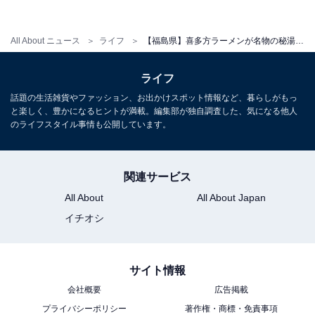
All About ニュース
ライフ
【福島県】喜多方ラーメンが名物の秘湯も。グルメと自然に癒される温泉地3選【飯坂・穴原・熱塩】
ライフ
話題の生活雑貨やファッション、お出かけスポット情報など、暮らしがもっ
と楽しく、豊かになるヒントが満載。編集部が独自調査した、気になる他人
3：熱塩温泉（福島県喜多方市）
のライフスタイル事情も公開しています。
関連サービス
All About
All About Japan
イチオシ
サイト情報
会社概要
広告掲載
プライバシーポリシー
著作権・商標・免責事項