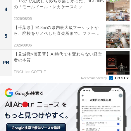
「15分で完成してめちゃ楽しかった」3COINS
の「モールドールトレカケースキッ...
4
2026/08/05
【千葉県】918㎡の県内最大級マーケットか
ら、廃校をリノベした直売所まで。ファー...
5
2026/08/06
【見城徹×藤田晋】AI時代でも変わらない経営
者の本質
PR
2：穴原温泉（福島県福島市）
FINCHI on GOETHE
Recommended by