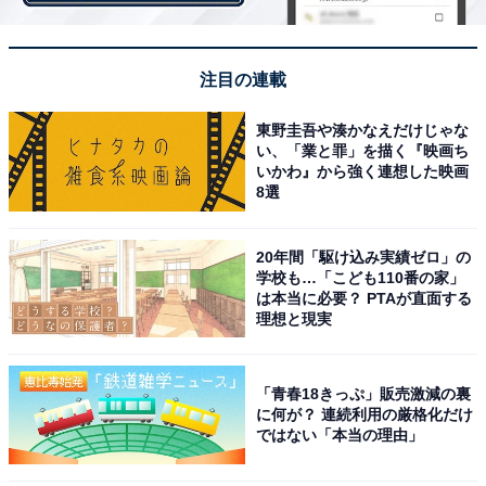
注目の連載
東野圭吾や湊かなえだけじゃな
い、「業と罪」を描く『映画ち
穴原温泉（写真はイメージです）
いかわ』から強く連想した映画
8選
飯坂温泉の「奥座敷」「離れ座敷」とも呼ばれる穴原
（あなばら）温泉は、摺上川（すりかみがわ）を約2km
20年間「駆け込み実績ゼロ」の
さかのぼった上流、渓谷の入り口に広がる静寂な温泉地
学校も…「こども110番の家」
は本当に必要？ PTAが直面する
です。
理想と現実
多くの宿の露天風呂からはダイナミックな渓谷美を望む
ことができ、川面を渡る風を感じながらの湯浴みは格
「青春18きっぷ」販売激減の裏
に何が？ 連続利用の厳格化だけ
別。無色透明のとろとろ・さらさらとした美肌の湯は飲
ではない「本当の理由」
泉も可能で、ほのかに甘みを感じるまろやかな味わいで
す。