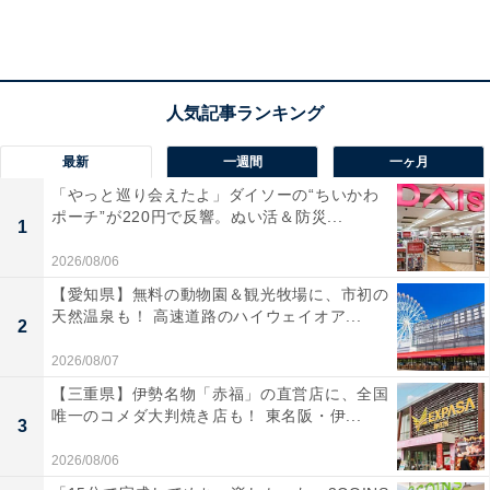
る熱めの湯加減を体感でき、レトロでノスタルジックな
街並みとあわせて昔ながらの温泉情緒を堪能できます。
グルメの名物は、円状に焼き上げられたボリューム満点
の「円盤餃子」と、日本で初めてラジウムが確認された
ことにちなんだとろりとした「ラジウム玉子」です。
最新
一週間
一ヶ月
「フルーツライン」沿いの果樹園では四季折々の果物狩
「やっと巡り会えたよ」ダイソーの“ちいかわ
りも楽しめます。
ポーチ”が220円で反響。ぬい活＆防災...
1
2026/08/06
【愛知県】無料の動物園＆観光牧場に、市初の
飯坂温泉周辺にある旅館・ホテルを楽天トラベルで見る
天然温泉も！ 高速道路のハイウェイオア...
2
2026/08/07
【三重県】伊勢名物「赤福」の直営店に、全国
唯一のコメダ大判焼き店も！ 東名阪・伊...
3
2026/08/06