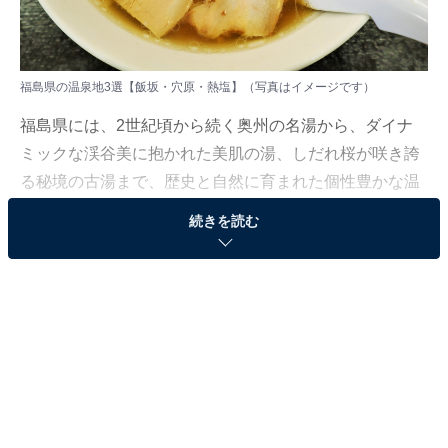
福島県の温泉地3選【飯坂・穴原・熱塩】（写真はイメージです）
福島県には、2世紀頃から続く奥州の名湯から、ダイナ
ミックな渓谷美に抱かれた美肌の湯、しだれ桜が咲き誇
る秘境の古湯まで、歴史と自然に育まれた個性豊かな温
泉地がそろっています。3つの温泉地をご紹介します。
続きを読む
※本記事で紹介している商品の購入やサービスの利用により、売上の一部が
オールアバウトに還元されることがあります。
1：飯坂温泉（福島県福島市）