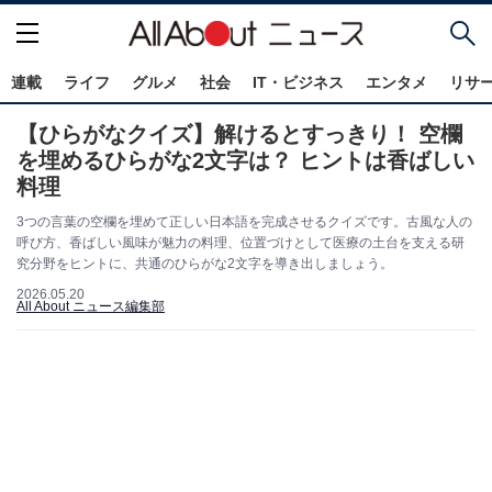
連載
ライフ
グルメ
社会
IT・ビジネス
エンタメ
リサ
【ひらがなクイズ】解けるとすっきり！ 空欄
を埋めるひらがな2文字は？ ヒントは香ばしい
料理
3つの言葉の空欄を埋めて正しい日本語を完成させるクイズです。古風な人の
呼び方、香ばしい風味が魅力の料理、位置づけとして医療の土台を支える研
究分野をヒントに、共通のひらがな2文字を導き出しましょう。
2026.05.20
All About ニュース編集部