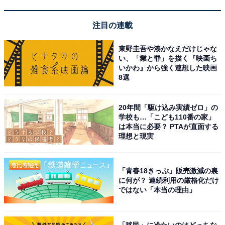
注目の連載
東野圭吾や湊かなえだけじゃな
い、「業と罪」を描く『映画ち
いかわ』から強く連想した映画
8選
20年間「駆け込み実績ゼロ」の
学校も…「こども110番の家」
は本当に必要？ PTAが直面する
理想と現実
「青春18きっぷ」販売激減の裏
に何が？ 連続利用の厳格化だけ
ではない「本当の理由」
「移民」に冷たいのはどっちな