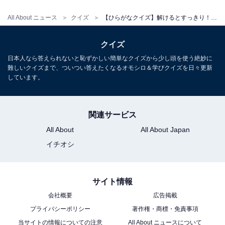
All About ニュース
クイズ
【ひらがなクイズ】解けるとすっきり！ 空欄を埋めるひらがな2文字は？ ヒントは香ばしい料理
クイズ
日本人なら答えられないと恥ずかしい簡単なクイズから少し頭を使う絶妙に
難しいクイズまで、ついつい答えたくなるオモシロ＆学びクイズを日々更新
しています。
関連サービス
All About
All About Japan
イチオシ
サイト情報
会社概要
広告掲載
プライバシーポリシー
著作権・商標・免責事項
当サイトの情報についての注意
All About ニュースについて