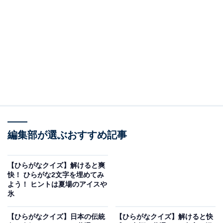
問題：□に共通するひらがなは？
次の言葉に共通して入るひらがなを考えてみましょう。
□□つ
み□□き
き□□くがく
編集部が選ぶおすすめ記事
ヒント：身近な人物を指す古風な言葉。発酵調味料を塗
【ひらがなクイズ】解けると爽
って加熱した香ばしい食べ物。そして、医薬品の開発や
快！ ひらがな2文字を埋めてみ
よう！ ヒントは夏場のアイスや
効果などの土台を研究する分野を思い浮かべてみてくだ
氷
さい。
【ひらがなクイズ】日本の伝統
【ひらがなクイズ】解けると快