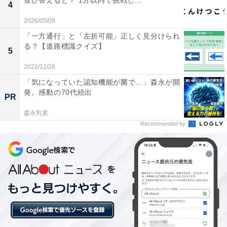
並び替えると？ 1分以内で挑戦し...
4
2026/05/09
「一方通行」と「左折可能」正しく見分けられ
る？【道路標識クイズ】
5
2022/12/26
「気になっていた認知機能が菌で…」森永が開
発。感動の70代続出
PR
森永乳業
Recommended by