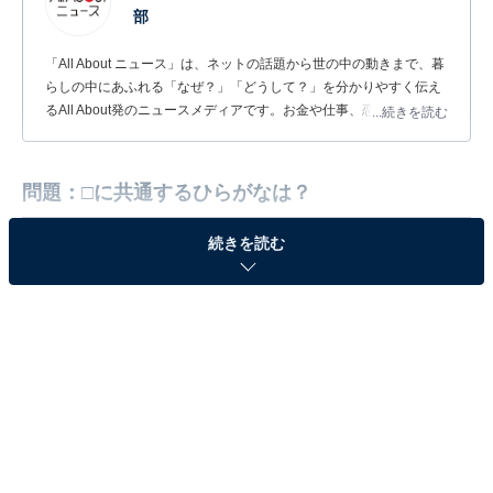
部
「All About ニュース」は、ネットの話題から世の中の動きまで、暮
らしの中にあふれる「なぜ？」「どうして？」を分かりやすく伝え
るAll About発のニュースメディアです。お金や仕事、恋愛、ITに関
...続きを読む
する疑問に対して専門家が分かりやすく回答するほか、エンタメ情
報やSNSで話題のトピックスを紹介しています。
問題：□に共通するひらがなは？
続きを読む