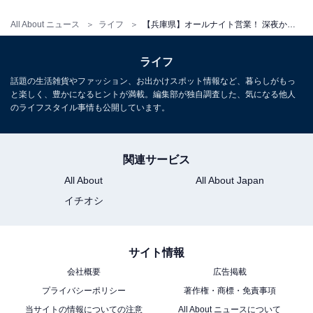
アクセス：JR「姫路駅」から徒歩16分。車の場合は姫路
All About ニュース
ライフ
【兵庫県】オールナイト営業！ 深夜から早朝まで利用できる人気スパ・銭湯3選
バイパス「姫路南出口」から約10分（駐車場26台完
備）。
ライフ
話題の生活雑貨やファッション、お出かけスポット情報など、暮らしがもっ
料金
と楽しく、豊かになるヒントが満載。編集部が独自調査した、気になる他人
のライフスタイル事情も公開しています。
※サウナ利用はバスタオル付。手ぶらセットの販売もあ
り。
平日：450円（サウナは別途料金が必要）
関連サービス
土・日・祝：450円（サウナは別途料金が必要）
All About
All About Japan
イチオシ
宿泊可否
宿泊：不可（オールナイト営業ですが、宿泊施設ではな
サイト情報
く公衆浴場としての提供です）
会社概要
広告掲載
プライバシーポリシー
著作権・商標・免責事項
あわせて読みたい
当サイトの情報についての注意
All About ニュースについて