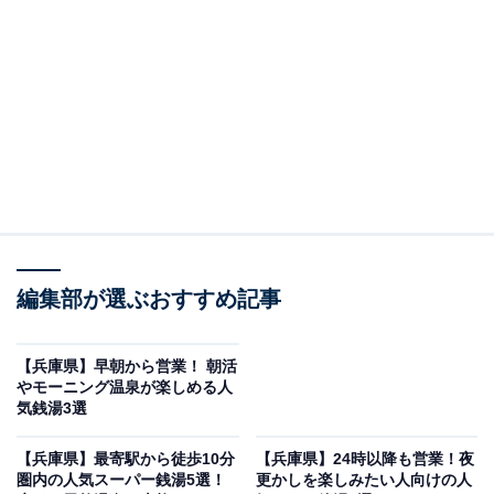
※本記事で紹介している商品の購入やサービスの利用により、売上の一部が
オールアバウトに還元されることがあります。
「神戸ハーバーランド温泉 万葉倶楽部」は港都の
夜景と天然温泉を堪能できる都市型リゾート
編集部が選ぶおすすめ記事
【兵庫県】早朝から営業！ 朝活
やモーニング温泉が楽しめる人
気銭湯3選
【兵庫県】最寄駅から徒歩10分
【兵庫県】24時以降も営業！夜
圏内の人気スーパー銭湯5選！
更かしを楽しみたい人向けの人