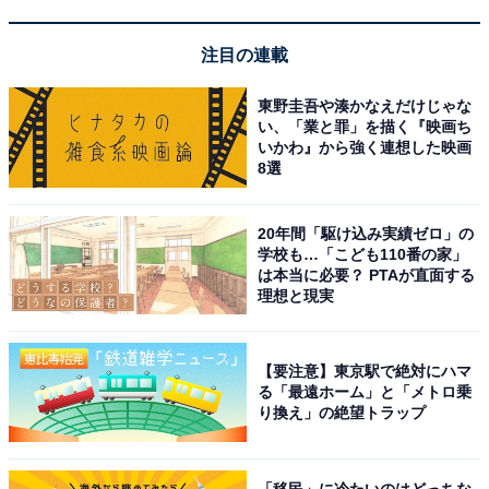
注目の連載
東野圭吾や湊かなえだけじゃな
い、「業と罪」を描く『映画ち
「湯あそびひろば 憩いの湯」は年中無休・オール
いかわ』から強く連想した映画
ナイト営業が魅力
8選
20年間「駆け込み実績ゼロ」の
学校も…「こども110番の家」
は本当に必要？ PTAが直面する
理想と現実
【要注意】東京駅で絶対にハマ
る「最遠ホーム」と「メトロ乗
り換え」の絶望トラップ
「移民」に冷たいのはどっちな