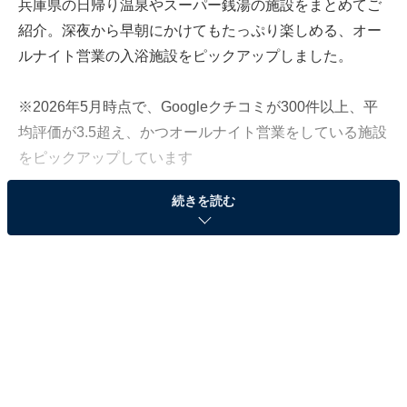
兵庫県の日帰り温泉やスーパー銭湯の施設をまとめてご
紹介。深夜から早朝にかけてもたっぷり楽しめる、オー
ルナイト営業の入浴施設をピックアップしました。
※2026年5月時点で、Googleクチコミが300件以上、平
均評価が3.5超え、かつオールナイト営業をしている施設
をピックアップしています
続きを読む
＞各施設の営業時間と料金をチェックする
この記事の執筆者：
All About ニュース編集
部
「All About ニュース」は、ネットの話題から世の中の動きまで、暮
らしの中にあふれる「なぜ？」「どうして？」を分かりやすく伝え
るAll About発のニュースメディアです。お金や仕事、恋愛、ITに関
...続きを読む
する疑問に対して専門家が分かりやすく回答するほか、エンタメ情
報やSNSで話題のトピックスを紹介しています。