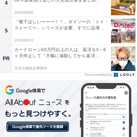
00％源泉掛け流しの天然混合泉を楽しめ...
4
「神戸ハーバーランド温泉 万葉倶楽部」の宿泊プランを見る
2026/08/09
「靴下ほしいーーー！！」ダイソーの「トイ・
あわせて読みたい
ストーリー」シリーズが反響。すでに品薄...
5
【兵庫県の人気温泉】「神戸ハーバーランド
温泉 万葉倶楽部」は24時間営業の港町夜景と
2026/08/10
天然温泉が自慢の都市型リゾート
カードローン50万円以上の人は、返済を3～6
ヶ月停止して『大幅に減額してから返済...
PR
渋谷法務総合事務所
Recommended by