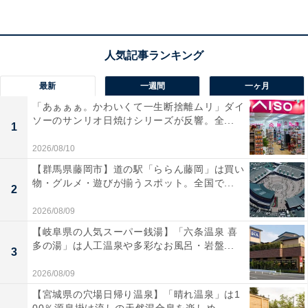
アクセス：JR神戸線「神戸駅」中央改札口より地下道経
由ですぐ
料金
最新
一週間
一ヶ月
※入浴料・浴衣・バスタオル・手ぬぐい・館内利用料金
「あぁぁぁ。かわいくて一生断捨離ムリ」ダイ
のセット料金の場合
ソーのサンリオ日焼けシリーズが反響。全...
1
大人（中学生以上）：2,950円
2026/08/10
子ども（小学生）：1,310円
【群馬県藤岡市】道の駅「ららん藤岡」は買い
幼児（3才〜未就学児）：1,070円
物・グルメ・遊びが揃うスポット。全国で...
2
2026/08/09
宿泊可否
【岐阜県の人気スーパー銭湯】「六条温泉 喜
宿泊：客室（13F〜16F）や、よりリーズナブルなプライ
多の湯」は人工温泉や多彩なお風呂・岩盤...
3
ベートリクライナー、グランドキャビンなど、用途に合
2026/08/09
わせた宿泊プランを用意
【宮城県の穴場日帰り温泉】「晴れ温泉」は1