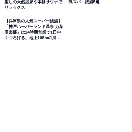
癒しの天然温泉や本格サウナで
気スパ・銭湯5選
リラックス
「神戸ハーバーランド温泉 万葉倶楽部」公式Webサイトより
天然温泉「さとわき湧玉の湯」を使用した大浴場や炭酸
【兵庫県の人気スーパー銭湯】
「神戸ハーバーランド温泉 万葉
泉に加え、地上105mからポートタワーを望む「展望足湯
倶楽部」は24時間営業で1日中
庭園」が最大の魅力です。オートロウリュ完備の「高温
くつろげる。地上105mの展望
足湯庭園も魅力
サウナ」や「ナノミストサウナ」など充実したサウナ設
備と、18℃前後の水風呂・外気浴スペースも揃っていま
す。24時間営業で客室やグランドキャビンなど宿泊プラ
ンも充実しており、神戸観光の拠点としても最適です。
営業時間
24時間営業
アクセス
所在地：兵庫県神戸市中央区東川崎町1-8-1 プロメナ神
戸 7-16F部分