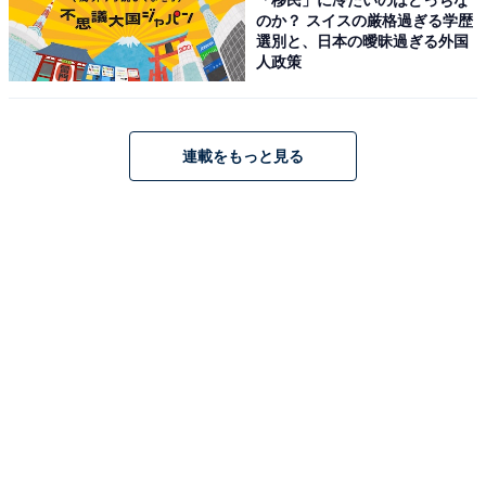
のか？ スイスの厳格過ぎる学歴
選別と、日本の曖昧過ぎる外国
人政策
「湯あそびひろば 憩いの湯」公式Webサイトより
年中無休で14時から翌朝10時まで営業しており、深夜や
連載をもっと見る
早朝でも気兼ねなく利用できます。深浅の風呂、ジェッ
ト泡風呂、水風呂に加えローズ＆サンダルウッドなど日
替わりの薬湯も完備。バスタオル付きのサウナや休憩ス
ペース、軽食がとれる飲食ブースも揃い、毎日生けられ
たお花など細やかなおもてなしも魅力です。
営業時間
14:00～翌10:00（年中無休）
アクセス
所在地：兵庫県姫路市坂田町48