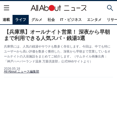
連載
ライフ
グルメ
社会
IT・ビジネス
エンタメ
リサ
【兵庫県】オールナイト営業！ 深夜から早朝
まで利用できる人気スパ・銭湯3選
兵庫県には、人気の銭湯やサウナも数多く存在します。今回は、中でも特に
ユーザーから高い評価を数多く獲得した、深夜から早朝まで営業しているオ
ールナイトの入浴施設をまとめてご紹介します。（サムネイル画像出典：
「神戸ハーバーランド温泉 万葉倶楽部」公式Webサイトより）
2026.05.18
All About ニュース編集部