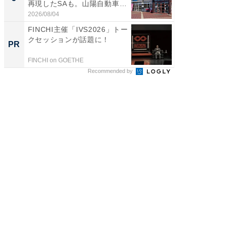
再現したSAも。山陽自動車
は和の
道...
が...
2026/08/04
2026/08/0
FINCHI主催「IVS2026」トー
「うち
クセッションが話題に！
い」と
PR
PR
鐘。自
外せな..
FINCHI on GOETHE
ビズヒン
Recommended by