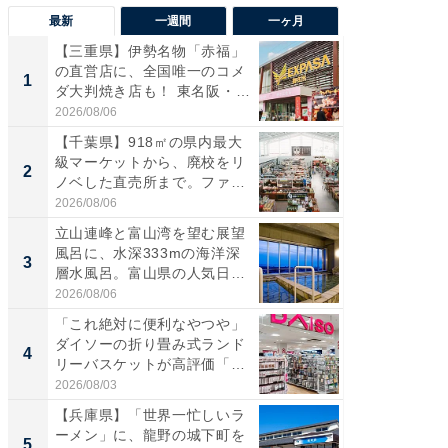
最新
一週間
一ヶ月
【三重県】伊勢名物「赤福」
【兵庫
の直営店に、全国唯一のコメ
ーメン
1
1
ダ大判焼き店も！ 東名阪・
再現した
伊...
道...
2026/08/06
2026/08/0
【千葉県】918㎡の県内最大
【三重
級マーケットから、廃校をリ
「鈴鹿天
2
2
ノベした直売所まで。ファ
は100
ー...
2026/08/06
2026/08/0
立山連峰と富山湾を望む展望
ステラ
風呂に、水深333mの海洋深
詰め放題
3
3
層水風呂。富山県の人気日
00円で「
帰...
2026/08/06
2026/08/0
「これ絶対に便利なやつや」
「ミニオ
ダイソーの折り畳み式ランド
ッグ！ 
4
4
リーバスケットが高評価「使
ど、夏限
わ...
2026/08/03
2026/08/0
【兵庫県】「世界一忙しいラ
【埼玉
ーメン」に、龍野の城下町を
「行田天
5
5