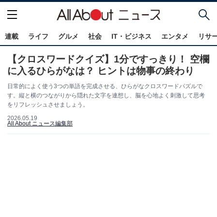
連載
ライフ
グルメ
社会
IT・ビジネス
エンタメ
リサ
【クロスワードクイズ】1分ですっきり！ 空欄
に入るひらがなは？ ヒントは物事の終わり
日常的によく使う3つの単語を完成させる、ひらがなクロスワードパズルで
す。縦と横のつながりから隠れた文字を連想し、脳を心地よく刺激して思考
をリフレッシュさせましょう。
2026.05.19
All About ニュース編集部