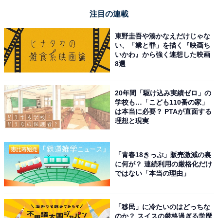
注目の連載
東野圭吾や湊かなえだけじゃな
い、「業と罪」を描く『映画ち
いかわ』から強く連想した映画
8選
20年間「駆け込み実績ゼロ」の
学校も…「こども110番の家」
は本当に必要？ PTAが直面する
理想と現実
「青春18きっぷ」販売激減の裏
に何が？ 連続利用の厳格化だけ
ではない「本当の理由」
「移民」に冷たいのはどっちな
のか？ スイスの厳格過ぎる学歴