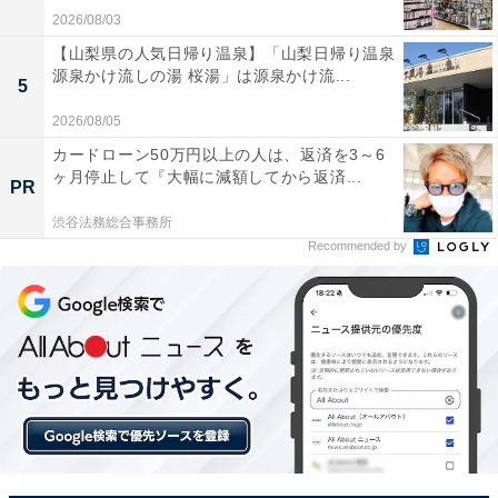
2026/08/03
【山梨県の人気日帰り温泉】「山梨日帰り温泉
源泉かけ流しの湯 桜湯」は源泉かけ流...
5
2026/08/05
カードローン50万円以上の人は、返済を3～6
ヶ月停止して『大幅に減額してから返済...
PR
渋谷法務総合事務所
Recommended by