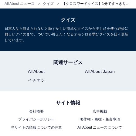
All About ニュース
クイズ
【クロスワードクイズ】1分ですっきり！ 空欄に入るひらがなは？ ヒントは物事の終わり
クイズ
日本人なら答えられないと恥ずかしい簡単なクイズから少し頭を使う絶妙に
難しいクイズまで、ついつい答えたくなるオモシロ＆学びクイズを日々更新
しています。
関連サービス
All About
All About Japan
イチオシ
サイト情報
会社概要
広告掲載
プライバシーポリシー
著作権・商標・免責事項
当サイトの情報についての注意
All About ニュースについて