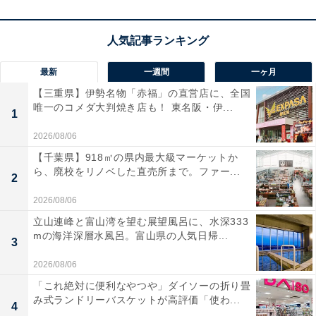
最新
一週間
一ヶ月
【三重県】伊勢名物「赤福」の直営店に、全国
唯一のコメダ大判焼き店も！ 東名阪・伊...
1
2026/08/06
【千葉県】918㎡の県内最大級マーケットか
ら、廃校をリノベした直売所まで。ファー...
2
2026/08/06
立山連峰と富山湾を望む展望風呂に、水深333
mの海洋深層水風呂。富山県の人気日帰...
3
2026/08/06
「これ絶対に便利なやつや」ダイソーの折り畳
み式ランドリーバスケットが高評価「使わ...
4