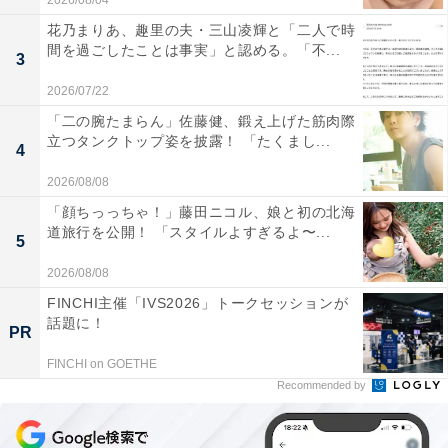
2026/08/04
花乃まりあ、趣里の夫・三山凌輝と「二人で時
間を過ごしたことは事実」と認める。「不...
3
2026/07/22
「二の腕たまらん」佐藤健、鍛え上げた筋肉際
立つタンクトップ姿を披露！ 「たくまし...
4
2026/08/08
「顔ちっっちゃ！」藤田ニコル、娘と初の北海
道旅行を公開！ 「スタイルよすぎるよ〜...
5
2026/08/08
FINCHI主催「IVS2026」トークセッションが
話題に！
PR
FINCHI on GOETHE
Recommended by