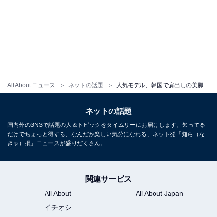
All About ニュース
ネットの話題
人気モデル、韓国で肩出しの美脚ショット公開！ 「ほとんど知られていないが、脚が長くてとても美しい」
ネットの話題
国内外のSNSで話題の人＆トピックをタイムリーにお届けします。知ってる
だけでちょっと得する、なんだか楽しい気分になれる、ネット発「知ら（な
きゃ）損」ニュースが盛りだくさん。
関連サービス
All About
All About Japan
イチオシ