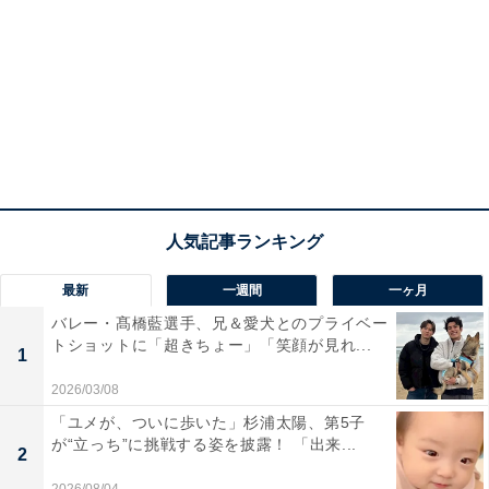
最新
一週間
一ヶ月
バレー・髙橋藍選手、兄＆愛犬とのプライベー
トショットに「超きちょー」「笑顔が見れ...
1
2026/03/08
「ユメが、ついに歩いた」杉浦太陽、第5子
が“立っち”に挑戦する姿を披露！ 「出来...
2