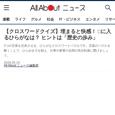
連載
ライフ
グルメ
社会
IT・ビジネス
エンタメ
リサ
【クロスワードクイズ】埋まると快感！ □に入
るひらがなは？ ヒントは「歴史の歩み」
3つの言葉を交差させる、ひらがなクロスワードパズルです。言葉のパズルを
解くことで、ひらめき力を鍛え、仕事や家事の合間の気分転換に繋げましょ
う。
2026.05.19
All About ニュース編集部