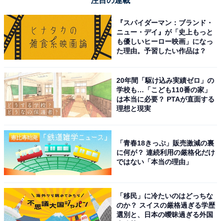
注目の連載
『スパイダーマン：ブランド・
ニュー・デイ』が「史上もっと
も優しいヒーロー映画」になっ
た理由。予習したい作品は？
20年間「駆け込み実績ゼロ」の
学校も…「こども110番の家」
は本当に必要？ PTAが直面する
理想と現実
「青春18きっぷ」販売激減の裏
に何が？ 連続利用の厳格化だけ
ではない「本当の理由」
「移民」に冷たいのはどっちな
のか？ スイスの厳格過ぎる学歴
選別と、日本の曖昧過ぎる外国