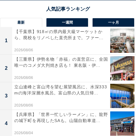
最新
一週間
一ヶ月
【千葉県】918㎡の県内最大級マーケットか
ら、廃校をリノベした直売所まで。ファー...
1
2026/08/06
【三重県】伊勢名物「赤福」の直営店に、全国
唯一のコメダ大判焼き店も！ 東名阪・伊...
2
2026/08/06
立山連峰と富山湾を望む展望風呂に、水深333
mの海洋深層水風呂。富山県の人気日帰...
3
2026/08/06
【兵庫県】「世界一忙しいラーメン」に、龍野
の城下町を再現したSAも。山陽自動車道...
4
2026/08/04