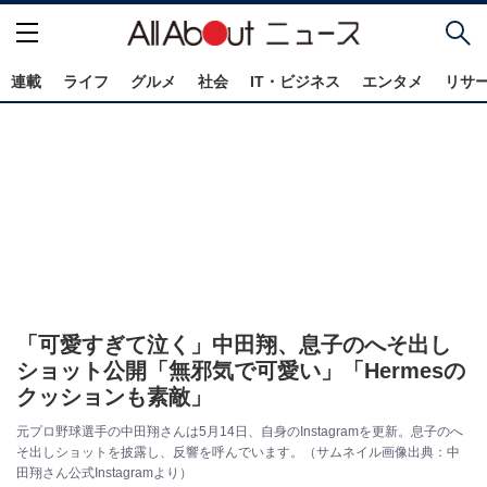
連載
ライフ
グルメ
社会
IT・ビジネス
エンタメ
リサ
「可愛すぎて泣く」中田翔、息子のへそ出し
ショット公開「無邪気で可愛い」「Hermesの
クッションも素敵」
元プロ野球選手の中田翔さんは5月14日、自身のInstagramを更新。息子のへ
そ出しショットを披露し、反響を呼んでいます。（サムネイル画像出典：中
田翔さん公式Instagramより）