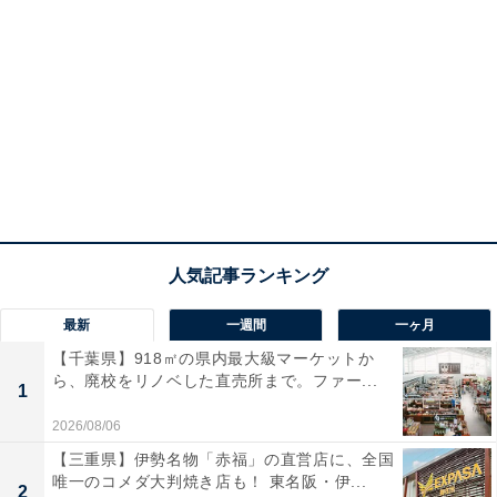
最新
一週間
一ヶ月
【千葉県】918㎡の県内最大級マーケットか
ら、廃校をリノベした直売所まで。ファー...
1
2026/08/06
【三重県】伊勢名物「赤福」の直営店に、全国
唯一のコメダ大判焼き店も！ 東名阪・伊...
2