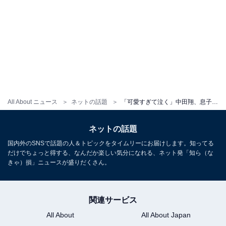
All About ニュース
ネットの話題
「可愛すぎて泣く」中田翔、息子のへそ出しショット公開「無邪気で可愛い」「Hermesのクッションも素敵」
ネットの話題
国内外のSNSで話題の人＆トピックをタイムリーにお届けします。知ってる
だけでちょっと得する、なんだか楽しい気分になれる、ネット発「知ら（な
きゃ）損」ニュースが盛りだくさん。
関連サービス
All About
All About Japan