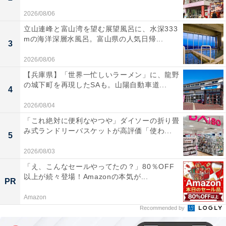
2026/08/06
立山連峰と富山湾を望む展望風呂に、水深333
mの海洋深層水風呂。富山県の人気日帰...
3
2026/08/06
【兵庫県】「世界一忙しいラーメン」に、龍野
の城下町を再現したSAも。山陽自動車道...
4
2026/08/04
「これ絶対に便利なやつや」ダイソーの折り畳
み式ランドリーバスケットが高評価「使わ...
5
2026/08/03
「え、こんなセールやってたの？」80％OFF
以上が続々登場！Amazonの本気が...
PR
Amazon
Recommended by