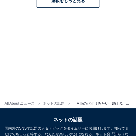
連載をもっと見る
All About ニュース
ネットの話題
「M!lkのパクリみたい」騎士X、新曲MVに「既視感あっておもろい」「荒れてるのかわいそう」の声
ネットの話題
国内外のSNSで話題の人＆トピックをタイムリーにお届けします。知ってる
だけでちょっと得する、なんだか楽しい気分になれる、ネット発「知ら（な