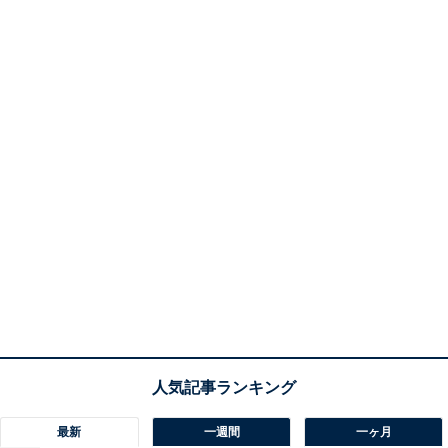
最新
一週間
一ヶ月