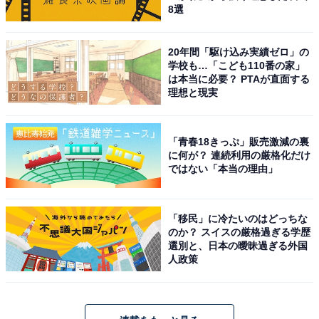
8選
20年間「駆け込み実績ゼロ」の
学校も…「こども110番の家」
は本当に必要？ PTAが直面する
理想と現実
「青春18きっぷ」販売激減の裏
に何が？ 連続利用の厳格化だけ
ではない「本当の理由」
「移民」に冷たいのはどっちな
のか？ スイスの厳格過ぎる学歴
選別と、日本の曖昧過ぎる外国
人政策