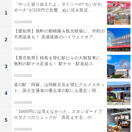
「やっと巡り会えたよ」ダイソーの“ちいかわ
ポーチ”が220円で反響。ぬい活＆防災...
1
2026/08/06
【愛知県】無料の動物園＆観光牧場に、市初の
天然温泉も！ 高速道路のハイウェイオア...
2
2026/08/07
【鹿児島県】桜島を望む駅ビルの大観覧車に、
無料の駅ナカ足湯も！ 駅ナカ・駅直結ス...
3
2026/08/08
道の駅「阿蘇」は阿蘇五岳を望むグルメスポッ
ト。国土交通省の重点道の駅にも選定｜阿...
4
2026/08/08
「1000円には見えなかった」スタンダードプ
ロダクツのリュックが「高見えする」の...
5
2026/08/03