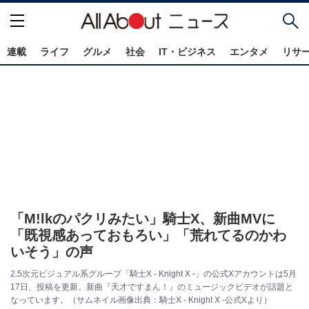
連載
ライフ
グルメ
社会
IT・ビジネス
エンタメ
リサ
「M!lkのパクリみたい」騎士X、新曲MVに
「既視感あっておもろい」「荒れてるのかわ
いそう」の声
2.5次元ビジュアル系グループ「騎士X - Knight X -」の公式Xアカウントは5月
17日、投稿を更新。新曲『天才ですまん！』のミュージックビデオが話題と
なっています。（サムネイル画像出典：騎士X - Knight X -公式Xより）