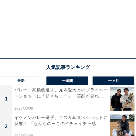
最新
一週間
一ヶ月
バレー・髙橋藍選手、兄＆愛犬とのプライベー
トショットに「超きちょー」「笑顔が見れ...
1
2026/03/08
イケメンバレー選手、キス＆耳食べショットに
反響！ 「なんなのーこのイチャイチャ感...
2