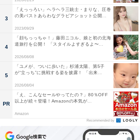
2026/01/29
「えっっろい」ヘラヘラ三銃士・まりな、圧巻
の美バストあらわなグラビアショット公開...
3
2023/09/29
「顔ちっっちゃ！」藤田ニコル、娘と初の北海
道旅行を公開！ 「スタイルよすぎるよ〜...
4
2026/08/08
「ユメが、ついに歩いた」杉浦太陽、第5子
が“立っち”に挑戦する姿を披露！ 「出来...
5
2026/08/04
「え、こんなセールやってたの？」80％OFF
以上が続々登場！Amazonの本気が...
PR
Amazon
Recommended by