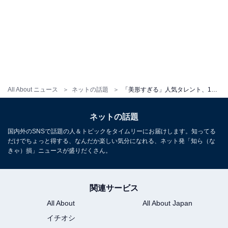
All About ニュース
ネットの話題
「美形すぎる」人気タレント、14歳と20歳の比較ショットに「目が綺麗過ぎる」「美人が過ぎるよ！」反響
ネットの話題
国内外のSNSで話題の人＆トピックをタイムリーにお届けします。知ってる
だけでちょっと得する、なんだか楽しい気分になれる、ネット発「知ら（な
きゃ）損」ニュースが盛りだくさん。
関連サービス
All About
All About Japan
イチオシ