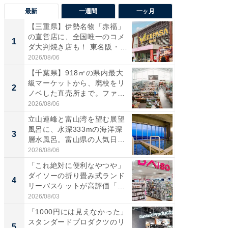
最新
一週間
一ヶ月
【三重県】伊勢名物「赤福」
【兵庫
の直営店に、全国唯一のコメ
ーメン
1
1
ダ大判焼き店も！ 東名阪・
再現した
伊...
道...
2026/08/06
2026/08/0
【千葉県】918㎡の県内最大
「面白
級マーケットから、廃校をリ
入〜」
2
2
ノベした直売所まで。ファ
プラン
ー...
題。“さま
2026/08/06
2026/08/0
立山連峰と富山湾を望む展望
「これ
風呂に、水深333mの海洋深
ダイソ
3
3
層水風呂。富山県の人気日
リーバ
帰...
わ...
2026/08/06
2026/08/0
「これ絶対に便利なやつや」
「100
ダイソーの折り畳み式ランド
スタン
4
4
リーバスケットが高評価「使
ュックが
わ...
2026/08/03
2026/08/0
「1000円には見えなかった」
【羽田
スタンダードプロダクツのリ
は大人4
5
5