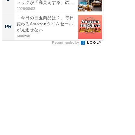
ュックが「高見えする」の...
天然温泉
2026/08/03
2026/08/0
「今日の目玉商品は？」毎日
免許返
変わるAmazonタイムセール
物も運べ
PR
PR
が見逃せない
カー
Amazon
BLAZE
Recommended by