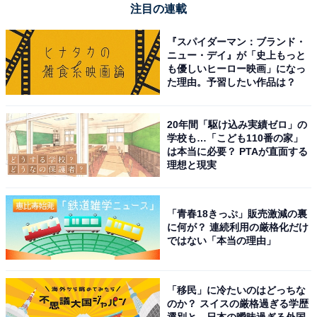
注目の連載
『スパイダーマン：ブランド・
ニュー・デイ』が「史上もっと
も優しいヒーロー映画」になっ
た理由。予習したい作品は？
ブラウン 電気シェーバー シリーズ9 SPORT 電動 髭剃り
20年間「駆け込み実績ゼロ」の
メンズ 9360cc 【Amazon.co.jp 限定】6in1アルコール洗
学校も…「こども110番の家」
浄システム付 シェーバーケース付 ブラック
は本当に必要？ PTAが直面する
Amazonで見る
理想と現実
「青春18きっぷ」販売激減の裏
ブラウン「8463cc-V」
に何が？ 連続利用の厳格化だけ
ではない「本当の理由」
「移民」に冷たいのはどっちな
のか？ スイスの厳格過ぎる学歴
選別と、日本の曖昧過ぎる外国