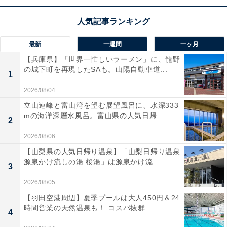
み取ってパワーを自動調節する人工知能テクノロジーを
搭載。肌への負担を抑えながら、効率的な深剃りを実現
します。付属のアルコール洗浄システムを使えば、ボタ
最新
一週間
一ヶ月
ン一つで洗浄から充電まで自動で完了！ 毎日新品のよう
【兵庫県】「世界一忙しいラーメン」に、龍野
の城下町を再現したSAも。山陽自動車道...
な剃り心地をキープできるのが嬉しいですね。
1
2026/08/04
ユーザーからは「自動洗浄がとにかく楽」「肌が荒れに
立山連峰と富山湾を望む展望風呂に、水深333
くくなった」と満足の声が届いています。一方で、「顎
mの海洋深層水風呂。富山県の人気日帰...
2
下の頑固なクセヒゲは少し剃りにくい」という声も。毎
2026/08/06
日の髭剃りを手軽に済ませたい人や、清潔感を常に保ち
【山梨県の人気日帰り温泉】「山梨日帰り温泉
たい人には、おすすめの商品といえそうです。
源泉かけ流しの湯 桜湯」は源泉かけ流...
3
あわせて読みたい
2026/08/05
【Amazonお買い得情報】パナソニック「電
【羽田空港周辺】夏季プールは大人450円＆24
動シェーバー」が特別価格で登場中【2月7
時間営業の天然温泉も！ コスパ抜群...
4
日】