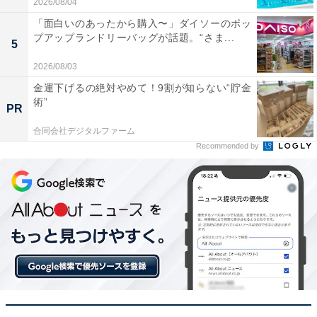
2026/08/04
「面白いのあったから購入〜」ダイソーのポッ
プアップランドリーバッグが話題。“さま...
5
2026/08/03
金運下げるの絶対やめて！9割が知らない“貯金
術”
PR
合同会社デジタルファーム
Recommended by
【今日チェックしたい】ブラウンの人気商品5選
ブラウン「9360cc」