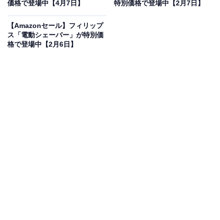
31％オフで登場
価格で登場中【4月7日】
特別価格で登場中【2月7日】
【Amazonセール】フィリップ
ス「電動シェーバー」が特別価
格で登場中【2月6日】
ブラウン 電動シェーバー シリーズ5 3枚刃 52-B7200cc
ブルー
Amazonで見る
ブラウンの電動シェーバー「52-B7200cc」は現在31％オ
フの特別価格・税込1万4550円販売中です。
この商品のおすすめポイントは？
肌の凹凸にしっかり密着する3枚刃と、ヒゲの濃さを読