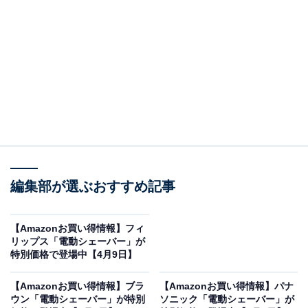
※以下のセール情報は5月19日15時30分現在のもので
す。値段の変更、売り切れの場合もあります。
この記事の執筆者：
All About ニュース お買
いもの部
編集部が選ぶおすすめ記事
Amazonのセール商品から売れ筋ランキングまで、毎日のお買いも
のがもっと楽しく、もっとお得になる情報をお届け。編集部員によ
る独自レビューなど、ここでしか手に入らない情報も満載です。
...続きを読む
【Amazonお買い得情報】フィ
リップス「電動シェーバー」が
※本記事で紹介している商品の購入やサービスの利用により、売上の一部が
特別価格で登場中【4月9日】
オールアバウトに還元されることがあります。
【Amazonお買い得情報】ブラ
【Amazonお買い得情報】パナ
ブラウンの「電動シェーバー」が限定価格に！
ウン「電動シェーバー」が特別
ソニック「電動シェーバー」が