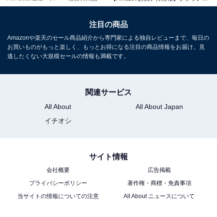
Amazonで見る
注目の商品
Amazonや楽天のセール商品紹介から専門家による独自レビューまで、毎日の
お買いものがもっと楽しく、もっとお得になる注目の商品情報をお届け。見
ブラウン「72-C1500s」
逃したくない大規模セールの情報も満載です。
関連サービス
All About
All About Japan
イチオシ
ブラウン 電気シェーバー シリーズ7 電動 髭剃り メンズ
【Amazon.co.jp限定】 72-C1500s ヒゲトリマー チタニ
サイト情報
ウムゴールド
会社概要
広告掲載
Amazonで見る
プライバシーポリシー
著作権・商標・免責事項
当サイトの情報についての注意
All About ニュースについて
ブラウン「52-A1200s」