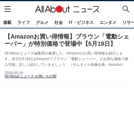
連載
ライフ
グルメ
社会
IT・ビジネス
エンタメ
リサ
【Amazonお買い得情報】ブラウン「電動シェ
ーバー」が特別価格で登場中【5月19日】
All About ニュース編集部が厳選した、Amazonのお買い得情報を紹介しま
す。本日5月19日はAmazonでブラウン「電動シェーバー」がお得な価格で購
入可能。詳しく紹介していきましょう。（サムネイル画像出典：Amazon）
2026.05.19
All About ニュース お買いもの部