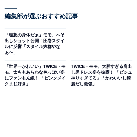
編集部が選ぶおすすめ記事
「理想の身体だぁ」モモ、へそ
出しショット公開！圧巻スタイ
ルに反響「スタイル抜群やな
ぁ〜」
「世界一かわいい」TWICE・モ
TWICE・モモ、大胆すぎる肩出
モ、太ももあらわな色っぽい姿
し黒ドレス姿を披露！ 「ビジュ
にファンもん絶！ 「ピンクメイ
神りすぎてる」「かわいいし綺
クまじ好き」
麗だし最強」