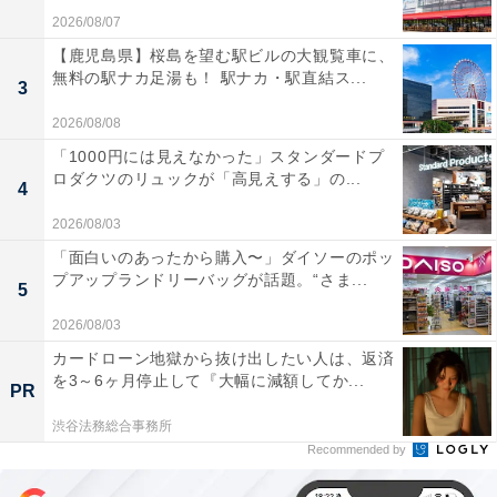
2026/08/07
【鹿児島県】桜島を望む駅ビルの大観覧車に、
無料の駅ナカ足湯も！ 駅ナカ・駅直結ス...
3
2026/08/08
「1000円には見えなかった」スタンダードプ
ロダクツのリュックが「高見えする」の...
4
2026/08/03
「面白いのあったから購入〜」ダイソーのポッ
プアップランドリーバッグが話題。“さま...
5
2026/08/03
カードローン地獄から抜け出したい人は、返済
を3～6ヶ月停止して『大幅に減額してか...
PR
渋谷法務総合事務所
Recommended by