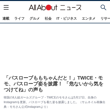
連載
ライフ
グルメ
社会
IT・ビジネス
エンタメ
リサ
「バスローブももちゃんだと！」TWICE・モ
モ、バスローブ姿を披露！ 「危ないから気を
つけてね」の声も
韓国の9人組ガールズグループ・TWICEのモモさんは5月17日、自身の
Instagramを更新。バスローブを着た姿を披露しました。（サムネイル画像出
典：モモさん公式Instagramより）