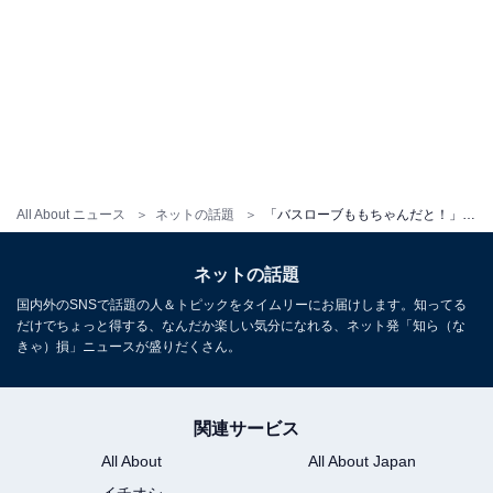
All About ニュース
ネットの話題
「バスローブももちゃんだと！」TWICE・モモ、バスローブ姿を披露！ 「危ないから気をつけてね」の声も
ネットの話題
国内外のSNSで話題の人＆トピックをタイムリーにお届けします。知ってる
だけでちょっと得する、なんだか楽しい気分になれる、ネット発「知ら（な
きゃ）損」ニュースが盛りだくさん。
関連サービス
All About
All About Japan
イチオシ