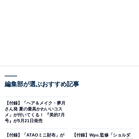
編集部が選ぶおすすめ記事
SPRiNG 2026年7月号（画像出典：Amazon）
宝島社から5月22日に発売される『SPRiNG 2026年7月
【付録】「ヘア＆メイク・夢月
号』（税込1990円）。付録として、「ハローキティぬい
さん発 夏の最高かわいいコス
メ」が付いてくる！ 『美的7月
ぐるみポーチ」が付いてきます。
号』が5月21日発売
【付録】「ATAOミニ財布」が
【付録】Wpc.監修「ショルダ