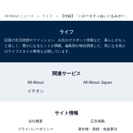
All About ニュース
ライフ
【付録】「ハローキティぬいぐるみポーチ」が付いてくる！ 『SPRiNG 2026年7月号』が5月22日発売
※掲載されている情報は記事公開時のものです。あらか
ライフ
じめご了承ください。
話題の生活雑貨やファッション、お出かけスポット情報など、暮らしがもっ
また、記事中の商品を購入すると、売上の一部がオール
と楽しく、豊かになるヒントが満載。編集部が独自調査した、気になる他人
のライフスタイル事情も公開しています。
アバウトに還元されることがあります
関連サービス
こちらもおすすめ
All About
All About Japan
【付録】「エリクシール、明色化粧品、ヴィオ
テラス」が付いてくる！ 『美ST 2026年7月
イチオシ
号』が5月15日発売
サイト情報
会社概要
広告掲載
プライバシーポリシー
著作権・商標・免責事項