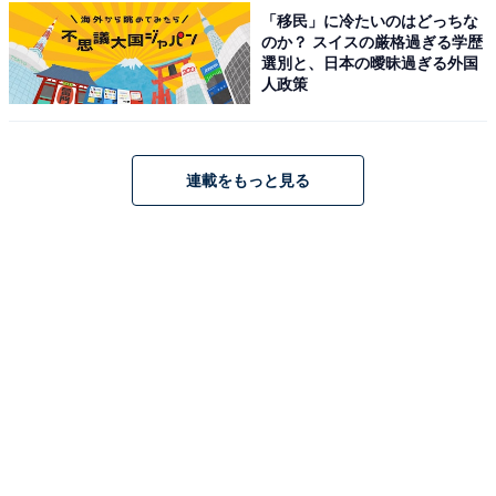
「移民」に冷たいのはどっちな
のか？ スイスの厳格過ぎる学歴
ハローキティぬいぐるみポーチ（画像出典：Amazon）
選別と、日本の曖昧過ぎる外国
人政策
コスメやお直しアイテム、イヤホンやカードなど、こま
ごまとしたものを入れるのにぴったりなポーチ。バッグ
の中で迷子になりがちな小物もすっきり整理できます。
連載をもっと見る
ショッピングやライブなど、お出かけ先でも大活躍間違
いなし。可愛さと実用性を兼ね備えた、見逃せない一品
です。
Amazonで雑誌を見る