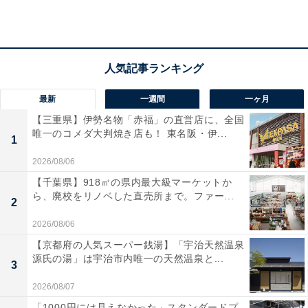
最新
一週間
一ヶ月
【三重県】伊勢名物「赤福」の直営店に、全国
唯一のコメダ大判焼き店も！ 東名阪・伊...
1
2026/08/06
【千葉県】918㎡の県内最大級マーケットか
ら、廃校をリノベした直売所まで。ファー...
2
2026/08/06
ハローキティぬいぐるみポーチ（画像出典：Amazon）
【京都府の人気スーパー銭湯】「宇治天然温泉
今回の付録は、“ピンク”に染まったハローキティのぬい
源氏の湯」は宇治市内唯一の天然温泉と...
3
ぐるみポーチ。ふっくらした質感に癒やされる、見てい
2026/08/07
るだけで気分が上がる仕上がりです。ファッションとし
「1000円には見えなかった」スタンダードプ