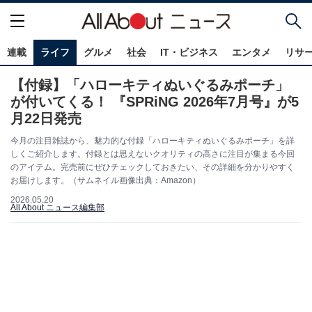
連載
ライフ
グルメ
社会
IT・ビジネス
エンタメ
リサ
【付録】「ハローキティぬいぐるみポーチ」
が付いてくる！ 『SPRiNG 2026年7月号』が5
月22日発売
今月の注目雑誌から、魅力的な付録「ハローキティぬいぐるみポーチ」を詳
しくご紹介します。付録とは思えないクオリティの高さに注目が集まる今回
のアイテム。完売前にぜひチェックしておきたい、その詳細を分かりやすく
お届けします。（サムネイル画像出典：Amazon）
2026.05.20
All About ニュース編集部