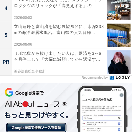
て身につけたくなるお洒落で可愛いカラーリングで、バ
ロダクツのリュックが「高見えする」の...
4
ッグチャームとしても活躍してくれます。サイズは幅
11.5×高さ10cmと、持ち運びにもちょうどよい大きさで
2026/08/03
す。
立山連峰と富山湾を望む展望風呂に、水深333
mの海洋深層水風呂。富山県の人気日帰...
5
2026/08/06
リボ地獄から抜け出したい人は、返済を3～6
ヶ月停止して『大幅に減額してから返済す...
PR
渋谷法務総合事務所
Recommended by