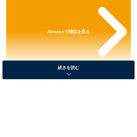
Amazonで雑誌を見る
続きを読む
※本記事で紹介している商品の購入やサービスの利用により、売上の一部が
オールアバウトに還元されることがあります。
『SPRiNG 2026年7月号』の「ハローキティぬい
ぐるみポーチ」が見逃せない！