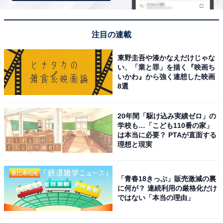
こまごまとした小物の収納に便利
注目の連載
東野圭吾や湊かなえだけじゃな
い、「業と罪」を描く『映画ち
いかわ』から強く連想した映画
8選
20年間「駆け込み実績ゼロ」の
学校も…「こども110番の家」
は本当に必要？ PTAが直面する
理想と現実
「青春18きっぷ」販売激減の裏
に何が？ 連続利用の厳格化だけ
ではない「本当の理由」