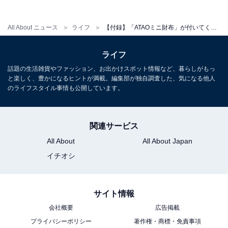
Amazonで雑誌を見る
All About ニュース
ライフ
【付録】「ATAOミニ財布」が付いてくる！ 『ATAO 20th ANNIVERSARY BOOK』が5月20日発売
ライフ
話題の生活雑貨やファッション、お出かけスポット情報など、暮らしがもっ
と楽しく、豊かになるヒントが満載。編集部が独自調査した、気になる他人
のライフスタイル事情も公開しています。
関連サービス
All About
All About Japan
イチオシ
楽天で雑誌を見る
サイト情報
会社概要
広告掲載
プライバシーポリシー
著作権・商標・免責事項