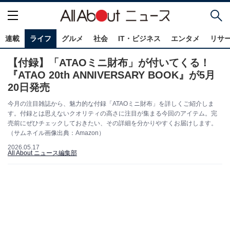
連載
ライフ
グルメ
社会
IT・ビジネス
エンタメ
リサ
【付録】「ATAOミニ財布」が付いてくる！
『ATAO 20th ANNIVERSARY BOOK』が5月
20日発売
今月の注目雑誌から、魅力的な付録「ATAOミニ財布」を詳しくご紹介しま
す。付録とは思えないクオリティの高さに注目が集まる今回のアイテム。完
売前にぜひチェックしておきたい、その詳細を分かりやすくお届けします。
（サムネイル画像出典：Amazon）
2026.05.17
All About ニュース編集部