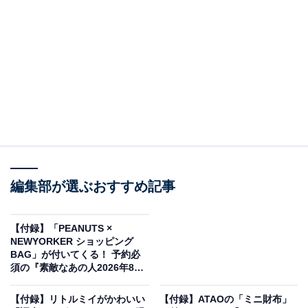
編集部が選ぶおすすめ記事
ATAO 20th ANNIVERSARY BOOK（画像出典：Amazon）
宝島社から5月20日に発売される『ATAO 20th
【付録】「PEANUTS ×
ANNIVERSARY BOOK』（税込3498円）。付録とし
NEWYORKER ショッピング
BAG」が付いてくる！ 予約必
て、「ATAOミニ財布」が付いてきます。
須の『素敵なあの人2026年8月
号』は6月16日発売
【付録】リトルミイがかわいい
【付録】ATAOの「ミニ財布」