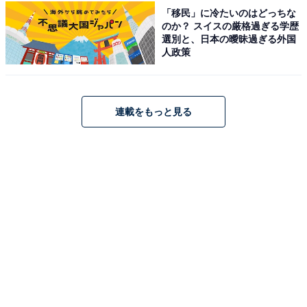
「移民」に冷たいのはどっちな
のか？ スイスの厳格過ぎる学歴
選別と、日本の曖昧過ぎる外国
人政策
ATAOミニ財布（画像出典：Amazon）
手のひらサイズのコンパクトさでありながら、1万円札
連載をもっと見る
が折らずにぴったり入る絶妙なサイズ設計が施されてい
ます。中身がひと目でわかるL字ファスナー仕様に加
え、コインポケットはファスナーを省いた設計になって
おり、小銭の出し入れが非常にスムーズです。ミリ単位
で調整されたカードポケットなど、使いやすさを追求し
続けるATAOならではのこだわりが凝縮された機能的な
一品です。