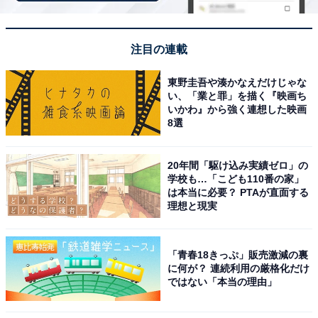
薄型なのに長財布並みの収納力を誇る画期的スペ
ック
注目の連載
東野圭吾や湊かなえだけじゃな
い、「業と罪」を描く『映画ち
いかわ』から強く連想した映画
8選
20年間「駆け込み実績ゼロ」の
学校も…「こども110番の家」
は本当に必要？ PTAが直面する
理想と現実
「青春18きっぷ」販売激減の裏
に何が？ 連続利用の厳格化だけ
ではない「本当の理由」