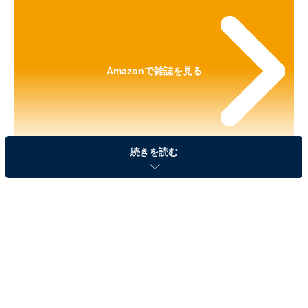
Amazonで雑誌を見る
続きを読む
※本記事で紹介している商品の購入やサービスの利用により、売上の一部が
オールアバウトに還元されることがあります。
『ATAO 20th ANNIVERSARY BOOK』の「ATAO
ミニ財布」が見逃せない！