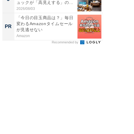
ュックが「高見えする」の...
天然温泉
2026/08/03
2026/08/0
「今日の目玉商品は？」毎日
FINCH
変わるAmazonタイムセール
クセッ
PR
PR
が見逃せない
Amazon
FINCHI o
Recommended by