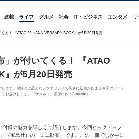
連載
ライフ
グルメ
社会
IT・ビジネス
エンタメ
リ
 『ATAO 20th ANNIVERSARY BOOK』が5月20日発売
布」が付いてくる！ 『ATAO
BOOK』が5月20日発売
介します。付録とは思えないクオリティの高さに注目が集まる今回のアイテ
くお届けします。（サムネイル画像出典：Amazon）
い付録の魅力を詳しくご紹介します。今回ピックアップ
Y BOOK』（宝島社）の「ミニ財布」です。この一冊でしか手に