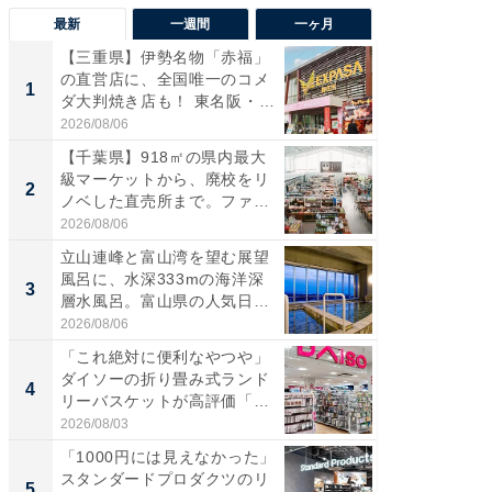
最新
一週間
一ヶ月
【三重県】伊勢名物「赤福」
【兵庫
の直営店に、全国唯一のコメ
ーメン
1
1
ダ大判焼き店も！ 東名阪・
再現した
伊...
道...
2026/08/06
2026/08/0
【千葉県】918㎡の県内最大
「面白
級マーケットから、廃校をリ
入〜」
2
2
ノベした直売所まで。ファ
プラン
ー...
題。“さま
2026/08/06
2026/08/0
立山連峰と富山湾を望む展望
「これ
風呂に、水深333mの海洋深
ダイソ
3
3
層水風呂。富山県の人気日
リーバ
帰...
わ...
2026/08/06
2026/08/0
「これ絶対に便利なやつや」
「100
ダイソーの折り畳み式ランド
スタン
4
4
リーバスケットが高評価「使
ュックが
わ...
2026/08/03
2026/08/0
「1000円には見えなかった」
【羽田
スタンダードプロダクツのリ
は大人4
5
5