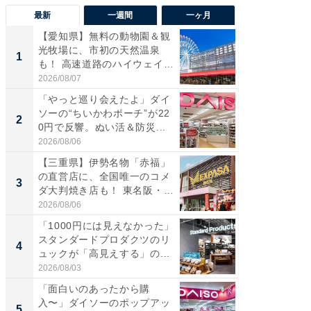
最新
一週間
一ヶ月
【愛知県】無料の動物園＆観
【兵庫
光牧場に、市初の天然温泉
ーメン
1
1
も！ 高速道路のハイウェイオ
再現した
ア...
道...
2026/08/07
2026/08/0
「やっと巡り会えたよ」ダイ
【三重
ソーの“ちいかわポーチ”が22
の直営
2
2
0円で反響。ぬい活＆防災...
ダ大判焼
伊...
2026/08/06
2026/08/0
【三重県】伊勢名物「赤福」
【千葉県
の直営店に、全国唯一のコメ
級マー
3
3
ダ大判焼き店も！ 東名阪・
ノベし
伊...
ー...
2026/08/06
2026/08/0
「1000円には見えなかった」
立山連
スタンダードプロダクツのリ
風呂に、
4
4
ュックが「高見えする」の...
層水風
帰...
2026/08/03
2026/08/0
「面白いのあったから購
「これ
入〜」ダイソーのポップアッ
ダイソ
5
5