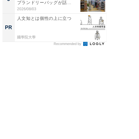
プランドリーバッグが話
リーバ
題。“さま...
わ...
2026/08/03
2026/08/0
人文知とは個性の上に立つ
八つの
マタノ
PR
PR
國學院大學
國學院大
Recommended by