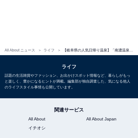
All About ニュース
ライフ
【岐阜県の人気日帰り温泉】「南濃温泉 水晶の湯」は濃尾平野を一望できる極上の夜景スポット。多彩な湯船を手頃な料金で楽しめる
ライフ
話題の生活雑貨やファッション、お出かけスポット情報など、暮らしがもっ
と楽しく、豊かになるヒントが満載。編集部が独自調査した、気になる他人
のライフスタイル事情も公開しています。
関連サービス
All About
All About Japan
イチオシ