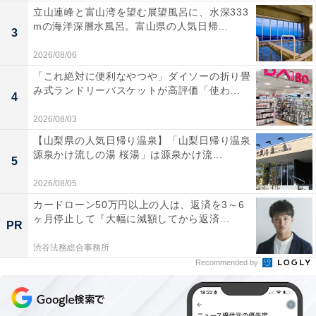
立山連峰と富山湾を望む展望風呂に、水深333
mの海洋深層水風呂。富山県の人気日帰...
3
2026/08/06
「これ絶対に便利なやつや」ダイソーの折り畳
み式ランドリーバスケットが高評価「使わ...
4
2026/08/03
【山梨県の人気日帰り温泉】「山梨日帰り温泉
源泉かけ流しの湯 桜湯」は源泉かけ流...
5
2026/08/05
カードローン50万円以上の人は、返済を3～6
ヶ月停止して『大幅に減額してから返済...
PR
渋谷法務総合事務所
Recommended by