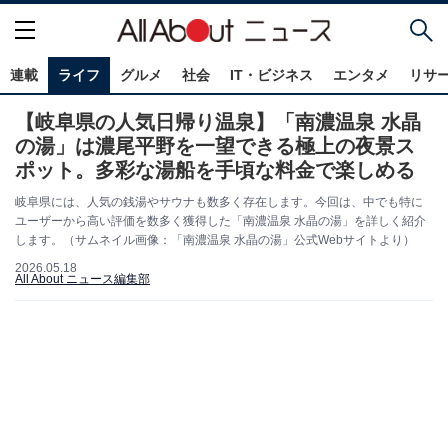
連載
ライフ
グルメ
社会
IT・ビジネス
エンタメ
リサ
【岐阜県の人気日帰り温泉】「南濃温泉 水晶
の湯」は濃尾平野を一望できる極上の夜景ス
ポット。多彩な湯船を手頃な料金で楽しめる
岐阜県には、人気の銭湯やサウナも数多く存在します。今回は、中でも特に
ユーザーから高い評価を数多く獲得した「南濃温泉 水晶の湯」を詳しく紹介
します。（サムネイル画像：「南濃温泉 水晶の湯」公式Webサイトより）
2026.05.18
All About ニュース編集部