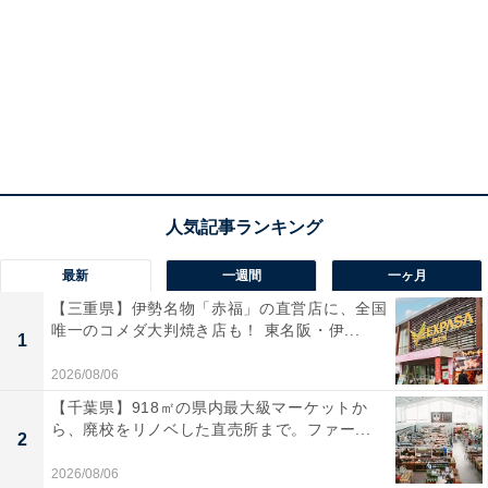
最新
一週間
一ヶ月
【三重県】伊勢名物「赤福」の直営店に、全国
唯一のコメダ大判焼き店も！ 東名阪・伊...
1
2026/08/06
【千葉県】918㎡の県内最大級マーケットか
ら、廃校をリノベした直売所まで。ファー...
2
2026/08/06