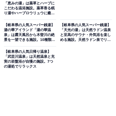
「恵みの湯」は薬草とハーブに
こだわる温浴施設。薬草香る眠
り湯やハーブロウリュウに癒さ
れる
【岐阜県の人気スーパー銭湯】
【岐阜県の人気スーパー銭湯】
湯の華アイランド「湯の華温
「天光の湯」は天然ラドン温泉
泉」は露天風呂から木曽川の絶
と至高のサウナ・外気浴を楽し
景を一望できる施設。10種類の
める施設。天然ラドン泉でリラ
岩盤スパも人気
ックス
【岐阜県の人気日帰り温泉】
「武芸川温泉」は天然温泉と充
実の岩盤浴が自慢の施設。7つ
の湯処でリラックス