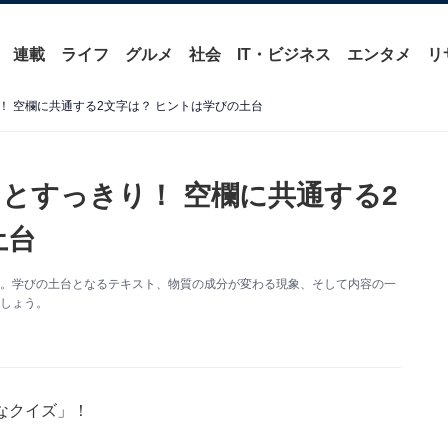
連載
ライフ
グルメ
社会
IT・ビジネス
エンタメ
リ
 空欄に共通する2文字は？ ヒントは学びの土台
とすっきり！ 空欄に共通する2
土台
す。学びの土台となるテキスト、物質の成分が変わる現象、そして内容の一
ましょう。
なクイズ」！