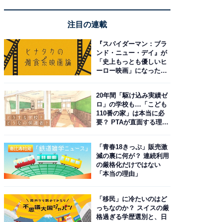
注目の連載
『スパイダーマン：ブラ
ンド・ニュー・デイ』が
「史上もっとも優しいヒ
ーロー映画」になった理
由。予習したい作品は？
20年間「駆け込み実績ゼ
ロ」の学校も…「こども
110番の家」は本当に必
要？ PTAが直面する理想
と現実
「青春18きっぷ」販売激
減の裏に何が？ 連続利用
の厳格化だけではない
「本当の理由」
「移民」に冷たいのはど
っちなのか？ スイスの厳
格過ぎる学歴選別と、日