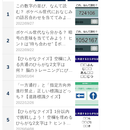
この数字の並び、なんて読
「気に
む？ ポケベル世代におなじみ
る〜」3
1
1
の語呂合わせを当ててみよう
バー」
【...
好...
2022/09/27
2026/07/3
ポケベル世代なら分かる？ 暗
【三重
号の意味を当ててみよう！ ヒ
「鈴鹿天
2
2
ントは“待ち合わせ”【ポ...
は100
2022/09/22
2026/08/0
【ひらがなクイズ】空欄に入
「ミニオ
る共通のひらがな2文字は
ッグ！ 
3
3
何？ 脳のトレーニングにぴっ
ど、夏限
た...
2026/01/04
2026/08/0
「一方通行」と「指定方向外
ステラ
進行禁止」正しい標識はどっ
詰め放題
4
4
ち？【道路標識クイズ】
00円で「
2022/12/26
2026/08/0
【ひらがなクイズ】1分以内
【埼玉
で挑戦しよう！ 空欄を埋める
「行田天
5
5
ひらがな2文字は？ ヒント...
は和の
が...
2026/04/08
2026/08/0