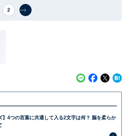
2
ズ】4つの言葉に共通して入る2文字は何？ 脳を柔らか
て