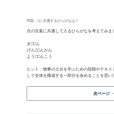
問題：□に共通するひらがなは？
次の言葉に共通して入るひらがなを考えてみま
き□□ん
げん□□んかん
よう□□んこう
ヒント：物事の土台を学ぶための段階やテキス
して全体を構成する一部分を改めることを思い
次ページ