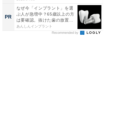
なぜ今「インプラント」を選
全国の
ぶ人が急増中？65歳以上の方
付きの
PR
PR
は要確認。抜けた歯の放置
は...
あんしんインプラント
COCO VIL
Recommended by