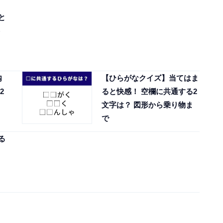
と
内
【ひらがなクイズ】当てはま
2
ると快感！ 空欄に共通する2
文字は？ 図形から乗り物ま
で
る