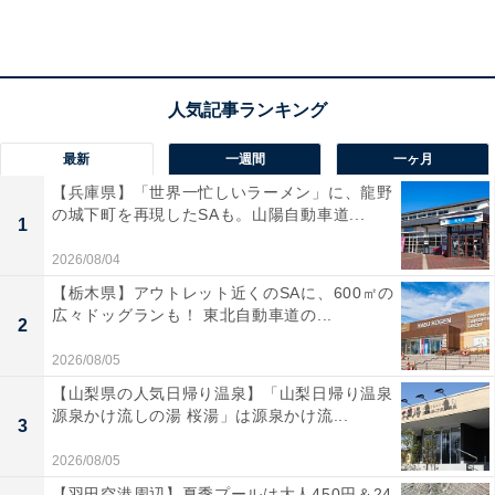
最新
一週間
一ヶ月
【兵庫県】「世界一忙しいラーメン」に、龍野
の城下町を再現したSAも。山陽自動車道...
1
2026/08/04
【栃木県】アウトレット近くのSAに、600㎡の
広々ドッグランも！ 東北自動車道の...
2
2026/08/05
【山梨県の人気日帰り温泉】「山梨日帰り温泉
リールつきフラグメントケース
源泉かけ流しの湯 桜湯」は源泉かけ流...
3
今回の付録は、スヌーピーでおなじみのPEANUTSと、
2026/08/05
トラディショナルブランドのNEWYORKERがコラボし
【羽田空港周辺】夏季プールは大人450円＆24