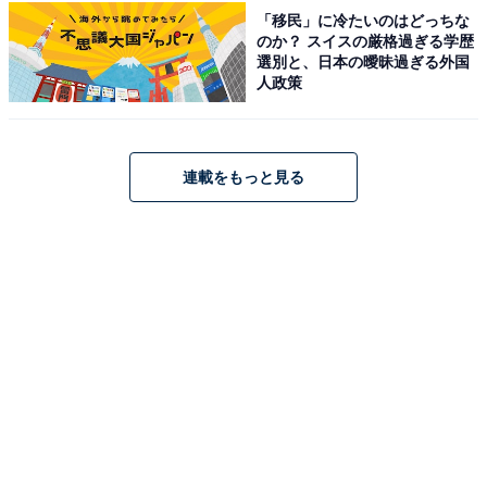
「移民」に冷たいのはどっちな
のか？ スイスの厳格過ぎる学歴
選別と、日本の曖昧過ぎる外国
人政策
リールつきフラグメントケース
伸縮可能なリールストラップと、3枚分のカード入れが
ついたフラグメントケースのセットになっています。ス
連載をもっと見る
トラップはスナップでバッグの持ち手に取り付けること
ができ、ストラップとフラグメントケースは引き手で着
脱可能。それぞれ別々にも使えるので、シーンに合わせ
て使い分けられるのが嬉しいポイントです。フラグメン
トケースは縦7.8×横12.5×マチ2.5cmと、お出かけのおと
もにぴったりのサイズ感です。