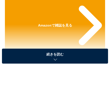
Amazonで雑誌を見る
続きを読む
※本記事で紹介している商品の購入やサービスの利用により、売上の一部が
オールアバウトに還元されることがあります。
『素敵なあの人2026年8月号増刊』の「リールつ
きフラグメントケース」が見逃せない！