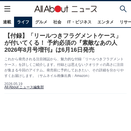
連載
ライフ
グルメ
社会
IT・ビジネス
エンタメ
リサ
【付録】「リールつきフラグメントケース」
が付いてくる！ 予約必須の『素敵なあの人
2026年8月号増刊』は6月16日発売
これから発売される注目雑誌から、魅力的な付録「リールつきフラグメント
ケース」を詳しくご紹介します。付録とは思えないクオリティの高さに注目
が集まる今回のアイテム。発売前に予約しておきたい、その詳細を分かりや
すくお届けします。（サムネイル画像出典：Amazon）
2026.05.19
All About ニュース編集部