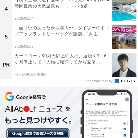
た特別仕様。ストラップ部分にはスヌーピーのプリント
時間営業の天然温泉も！ コスパ抜群...
4
があしらわれ、フラグメントケースにはニューヨーカー
のハウスタータンとロゴが配されています。表裏で異な
2026/08/04
る表情を楽しめるデザインに仕上がっており、見るたび
「面白いのあったから購入〜」ダイソーのポッ
プアップランドリーバッグが話題。“さま...
に気分が上がる一品です。
5
2026/08/03
カードローン50万円以上の人は、返済を3～6
ヶ月停止して『大幅に減額してから返済...
PR
渋谷法務総合事務所
Recommended by