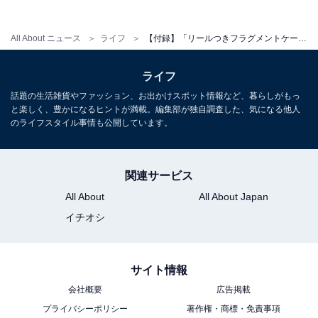
Amazonで雑誌を見る
All About ニュース
ライフ
【付録】「リールつきフラグメントケース」が付いてくる！ 予約必須の『素敵なあの人2026年8月号増刊』は6月16日発売
ライフ
話題の生活雑貨やファッション、お出かけスポット情報など、暮らしがもっ
と楽しく、豊かになるヒントが満載。編集部が独自調査した、気になる他人
のライフスタイル事情も公開しています。
※掲載されている情報は記事公開時のものです。あらか
じめご了承ください。
また、記事中の商品を購入すると、売上の一部がオール
関連サービス
アバウトに還元されることがあります
All About
All About Japan
イチオシ
こちらもおすすめ
【付録】「ヘア＆メイク・夢月さん発 夏の最高
サイト情報
かわいいコスメ」が付いてくる！ 『美的7月
号』が5月21日発売
会社概要
広告掲載
プライバシーポリシー
著作権・商標・免責事項