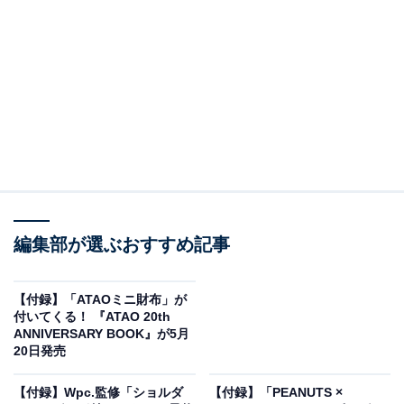
編集部が選ぶおすすめ記事
素敵なあの人2026年8月号増刊（画像出典：Amazon、以下同）
宝島社から6月16日に発売される『素敵なあの人2026年8
【付録】「ATAOミニ財布」が
月号増刊』（税込1850円）。付録として、「リールつき
付いてくる！ 『ATAO 20th
ANNIVERSARY BOOK』が5月
フラグメントケース」が付いてきます。
20日発売
【付録】Wpc.監修「ショルダ
【付録】「PEANUTS ×