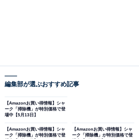
※以下のセール情報は5月17日20時現在のものです。値
段の変更、売り切れの場合もあります。
この記事の執筆者：
All About ニュース お買
いもの部
編集部が選ぶおすすめ記事
Amazonのセール商品から売れ筋ランキングまで、毎日のお買いも
のがもっと楽しく、もっとお得になる情報をお届け。編集部員によ
る独自レビューなど、ここでしか手に入らない情報も満載です。
...続きを読む
【Amazonお買い得情報】シャ
ーク「掃除機」が特別価格で登
※本記事で紹介している商品の購入やサービスの利用により、売上の一部が
場中【5月13日】
オールアバウトに還元されることがあります。
【Amazonお買い得情報】シャ
【Amazonお買い得情報】シャ
シャークの「掃除機」が限定価格に！ 24％オフで
ーク「掃除機」が特別価格で登
ーク「掃除機」が特別価格で登