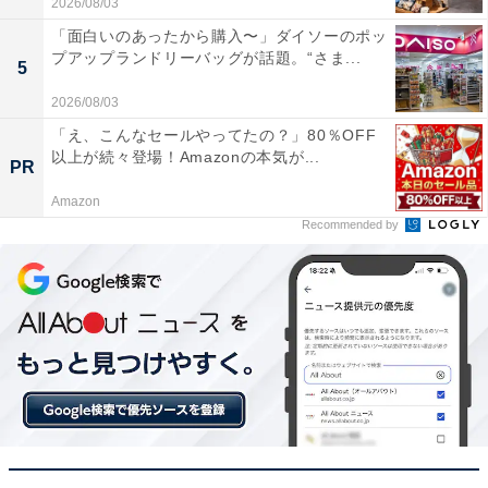
2026/08/03
あわせて読みたい
「面白いのあったから購入〜」ダイソーのポッ
【Amazonお買い得情報】Pioneer「車載ス
プアップランドリーバッグが話題。“さま...
5
ピーカー」が特別価格で登場中【4月22日】
2026/08/03
「え、こんなセールやってたの？」80％OFF
以上が続々登場！Amazonの本気が...
PR
Amazon
Recommended by