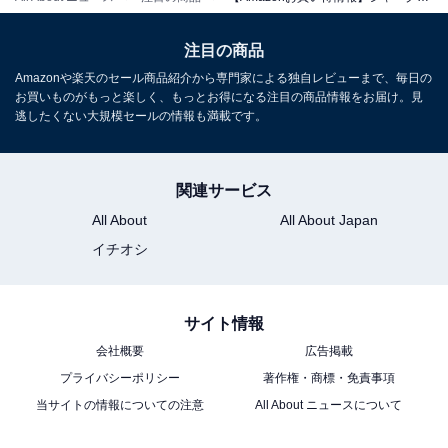
注目の商品
Amazonや楽天のセール商品紹介から専門家による独自レビューまで、毎日の
お買いものがもっと楽しく、もっとお得になる注目の商品情報をお届け。見
Shark シャーク EVOPOWER SYSTEM STD コードレスス
逃したくない大規模セールの情報も満載です。
ティッククリーナー CS100J スチールグレイ
Amazonで見る
関連サービス
All About
All About Japan
シャーク「LC751JLVNC」
イチオシ
サイト情報
会社概要
広告掲載
プライバシーポリシー
著作権・商標・免責事項
当サイトの情報についての注意
All About ニュースについて
【Amazon.co.jp限定】 Shark シャーク 掃除機 スティッ
ク クリーナー LC751JLVNC EVOPOWER SYSTEM