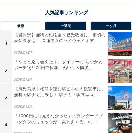
この商品のおすすめポイントは？
掃除のたびにゴミを捨てる手間から解放してくれる、自
動ゴミ収集ドックが非常に便利です！ 独自の「iQテクノ
最新
一週間
一ヶ月
ロジー」がゴミの量を検知して吸引力を自動で調整する
【愛知県】無料の動物園＆観光牧場に、市初の
天然温泉も！ 高速道路のハイウェイオア...
ため、常に最適なパワーで掃除ができます。さらに、パ
1
イプが曲がる「FLEX」機能のおかげで、ソファやベッ
2026/08/07
ドの下も立ったままラクな姿勢で届くのが嬉しいです
「やっと巡り会えたよ」ダイソーの“ちいかわ
ね。HEPAフィルター採用で排気がキレイな点も魅力で
ポーチ”が220円で反響。ぬい活＆防災...
2
す。
2026/08/06
【鹿児島県】桜島を望む駅ビルの大観覧車に、
ユーザーからは「ゴミ捨てが月一回で済むのが最高」
無料の駅ナカ足湯も！ 駅ナカ・駅直結ス...
3
「センサーの反応が良い」と好評です。一方で、「ドッ
2026/08/08
クがゴミを吸い上げる時の音が大きい」という声も。
「1000円には見えなかった」スタンダードプ
日々の掃除をスマートに効率化したい人や、腰をかがめ
ロダクツのリュックが「高見えする」の...
ず掃除したい人には、おすすめの商品といえそうです。
4