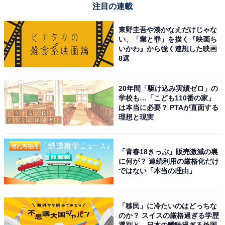
【今日チェックしたい】シャークの人気商品5選
注目の連載
東野圭吾や湊かなえだけじゃな
シャーク「LC350JWH」
い、「業と罪」を描く『映画ち
いかわ』から強く連想した映画
8選
20年間「駆け込み実績ゼロ」の
学校も…「こども110番の家」
は本当に必要？ PTAが直面する
理想と現実
【Amazon.co.jp限定】 Shark シャーク 掃除機 自動ゴミ
収集ドック付き スティッククリーナー LC350JWH
EVOPOWER SYSTEM NEO+ 軽量 コードレス掃除機 自動
「青春18きっぷ」販売激減の裏
ゴミ収集ドック コードレススティック 充電式 ミスティッ
に何が？ 連続利用の厳格化だけ
クホワイト
ではない「本当の理由」
Amazonで見る
「移民」に冷たいのはどっちな
のか？ スイスの厳格過ぎる学歴
シャーク「LC600JGYNC」
選別と、日本の曖昧過ぎる外国