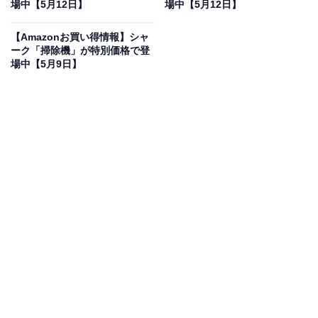
登場
場中【5月12日】
場中【5月12日】
【Amazonお買い得情報】シャ
ーク「掃除機」が特別価格で登
場中【5月9日】
【Amazon.co.jp限定】 Shark シャーク 掃除機 自動ゴミ
収集ドック付き スティック クリーナー CS850JBLAE
EVOPOWER SYSTEM iQ+ コードレス掃除機 自動 ゴミ収
集ドック コードレススティック スティッククリーナー 充
電式 cs850J ノルディックブルー
Amazonで見る
シャークの掃除機「CS850JBLAE」は現在24％オフの特
別価格・税込4万3299円販売中です。