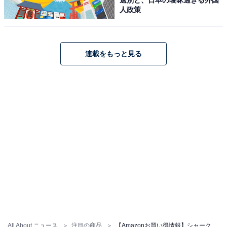
人政策
連載をもっと見る
【Amazon.co.jp限定】 Shark シャーク 掃除機 スティッ
ク クリーナー LC600JGYNC EVOPOWER SYSTEM
BOOST 静か コードレススティック 充電ドック付き フロ
ストグレイ
Amazonで見る
シャーク「CS100J」
All About ニュース
注目の商品
【Amazonお買い得情報】シャーク「掃除機」が特別価格で登場中【5月17日】