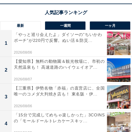
デザインは、リビングのインテリアにも美しく馴染みま
す。
最新
一週間
一ヶ月
ユーザーからは「ゴミ捨ての手間がなくなり感動」「驚
「やっと巡り会えたよ」ダイソーの“ちいかわ
くほど静か」と満足の声が多いです。一方で、「自動収
ポーチ”が220円で反響。ぬい活＆防災...
1
集時の音が少し気になる」という声も。家事の効率を上
2026/08/06
げたい人や、デザインと機能性を両立させたい人には、
【愛知県】無料の動物園＆観光牧場に、市初の
おすすめの商品といえそうです。
天然温泉も！ 高速道路のハイウェイオア...
2
あわせて読みたい
2026/08/07
【Amazonセール】Anker「急速充電器」が
【三重県】伊勢名物「赤福」の直営店に、全国
特別価格で登場中【1月5日】
唯一のコメダ大判焼き店も！ 東名阪・伊...
3
2026/08/06
「15分で完成してめちゃ楽しかった」3COINS
の「モールドールトレカケースキッ...
4