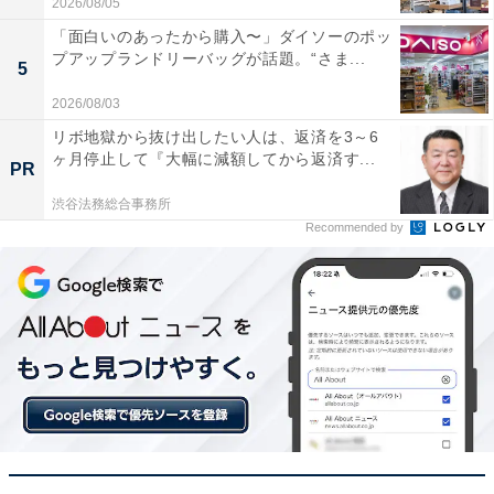
2026/08/05
「面白いのあったから購入〜」ダイソーのポッ
プアップランドリーバッグが話題。“さま...
5
2026/08/03
リボ地獄から抜け出したい人は、返済を3～6
ヶ月停止して『大幅に減額してから返済す...
PR
渋谷法務総合事務所
Recommended by
【今日チェックしたい】シャークの人気商品5選
シャーク「IW3145JNC」