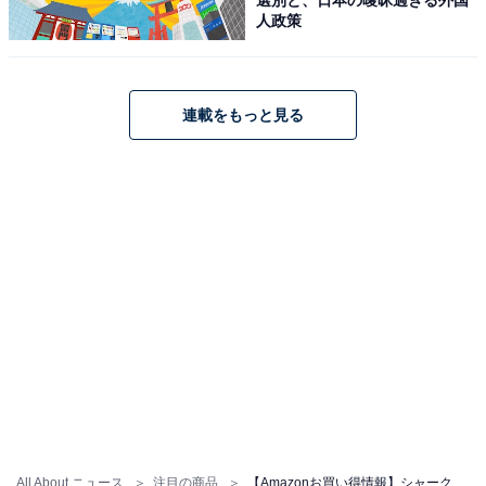
Amazonで見る
人政策
シャーク「LC600JGYNC」
連載をもっと見る
【Amazon.co.jp限定】 Shark シャーク 掃除機 スティッ
ク クリーナー LC600JGYNC EVOPOWER SYSTEM
BOOST 静か コードレススティック 充電ドック付き フロ
ストグレイ
Amazonで見る
All About ニュース
注目の商品
【Amazonお買い得情報】シャーク「掃除機」が特別価格で登場中【5月13日】