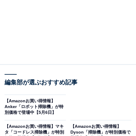
※以下のセール情報は5月13日13時現在のものです。値
段の変更、売り切れの場合もあります。
※本記事で紹介している商品の購入やサービスの利用により、売上の一部が
オールアバウトに還元されることがあります。
シャークの「掃除機」が限定価格に！ 26％オフで
登場
編集部が選ぶおすすめ記事
【Amazonお買い得情報】
Anker「ロボット掃除機」が特
別価格で登場中【5月6日】
【Amazonお買い得情報】マキ
【Amazonお買い得情報】
タ「コードレス掃除機」が特別
Dyson「掃除機」が特別価格で