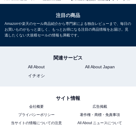
シャーク「CS850JBLAE」
注目の商品
Amazonや楽天のセール商品紹介から専門家による独自レビューまで、毎日の
お買いものがもっと楽しく、もっとお得になる注目の商品情報をお届け。見
逃したくない大規模セールの情報も満載です。
関連サービス
【Amazon.co.jp限定】 Shark シャーク 掃除機 自動ゴミ
収集ドック付き スティック クリーナー CS850JBLAE
All About
All About Japan
EVOPOWER SYSTEM iQ+ コードレス掃除機 自動 ゴミ収
イチオシ
集ドック コードレススティック スティッククリーナー 充
電式 cs850J ノルディックブルー
Amazonで見る
サイト情報
会社概要
広告掲載
プライバシーポリシー
著作権・商標・免責事項
シャーク「LC350JWH」
当サイトの情報についての注意
All About ニュースについて