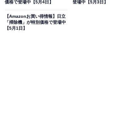
価格で登場中【5月4日】
登場中【5月3日】
【Amazon.co.jp限定】 Shark シャーク 掃除機 スティッ
ク クリーナー LC701JBKNC EVOPOWER SYSTEM
【Amazonお買い得情報】日立
BOOST+ 静か 自動 ゴミ収集ドック 充電機能付き コード
「掃除機」が特別価格で登場中
レススティック ウォームブラック
【5月1日】
Amazonで見る
シャークの掃除機「LC701JBKNC」は現在26％オフの特
別価格・税込6万9850円販売中です。
この商品のおすすめポイントは？
独自の「iQセンサー」がゴミの量を検知して吸引力を自
動調整。家具の下も立ったまま掃除できる「FLEX」機
能や、毛が絡みにくいブラシなど、日々のストレスを解
消する工夫が満載です！ さらに、戻すだけでゴミを自動
収集するドック付きで、面倒なゴミ捨ての手間が劇的に
減るのも嬉しいですね。ウォームブラックの洗練された