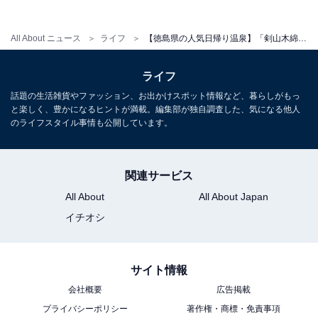
All About ニュース
ライフ
【徳島県の人気日帰り温泉】「剣山木綿麻温泉」は四季折々のハーブ風呂が魅力の施設。美人の湯でリラックス
ライフ
話題の生活雑貨やファッション、お出かけスポット情報など、暮らしがもっ
と楽しく、豊かになるヒントが満載。編集部が独自調査した、気になる他人
のライフスタイル事情も公開しています。
こちらもおすすめ
関連サービス
【徳島県の人気日帰り温泉】「松尾川温泉」は
All About
All About Japan
四国屈指のぬるぬる美肌湯が自慢の施設。源泉
かけ流し100%でリラックス
イチオシ
サイト情報
会社概要
広告掲載
プライバシーポリシー
著作権・商標・免責事項