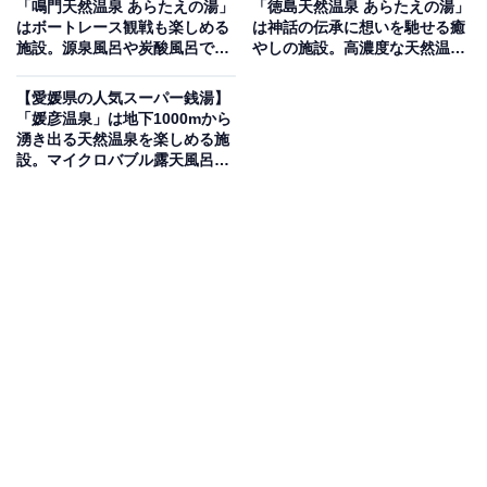
「鳴門天然温泉 あらたえの湯」
「徳島天然温泉 あらたえの湯」
はボートレース観戦も楽しめる
は神話の伝承に想いを馳せる癒
施設。源泉風呂や炭酸風呂でリ
やしの施設。高濃度な天然温泉
「美人の湯」と呼ばれるお湯は、無色透明で少しぬめり
ラックス
でリラックス
があり、肌がツルツルになると評判です。大浴場や露天
【愛媛県の人気スーパー銭湯】
風呂のほか、地元で栽培された四季折々のハーブを使用
「媛彦温泉」は地下1000mから
湧き出る天然温泉を楽しめる施
した「薬湯（季節のハーブ風呂）」が楽しめます。サウ
設。マイクロバブル露天風呂で
ナや水風呂も完備しており、剣山系の美しい景色を眺め
リラックス
ながらゆったりと過ごすことができます。
楽天トラベルで泊まれるサウナを探す