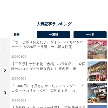
最新
一週間
一ヶ月
「やっと巡り会えたよ」ダイソーの“ちいかわ
ポーチ”が220円で反響。ぬい活＆防災...
1
2026/08/06
【三重県】伊勢名物「赤福」の直営店に、全国
唯一のコメダ大判焼き店も！ 東名阪・伊...
2
「剣山木綿麻温泉」の口コミは？
2026/08/06
「剣山木綿麻温泉」には以下のような口コミが寄せられ
「1000円には見えなかった」スタンダードプ
ロダクツのリュックが「高見えする」の...
ています。
3
2026/08/03
泉質が非常に良く、肌がしっとりツルツルになる
【京都府の人気スーパー銭湯】「宇治天然温泉