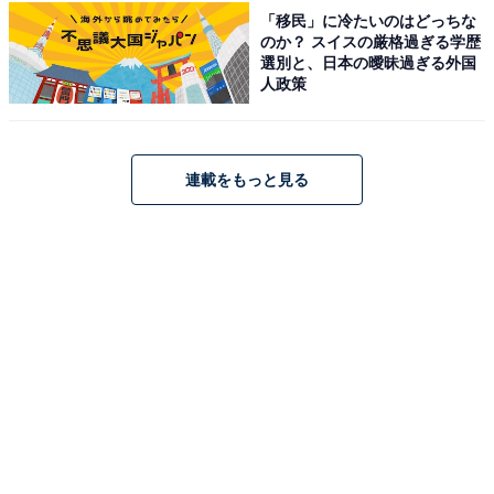
分
「移民」に冷たいのはどっちな
のか？ スイスの厳格過ぎる学歴
料金
選別と、日本の曖昧過ぎる外国
人政策
※ボディーソープは浴室備え付け有。リンスインシャン
プ12mLパウチ50円、オリジナルタオル200円。
平日：400円
連載をもっと見る
土・日・祝：400円
宿泊可否
宿泊：不可（日帰り温泉施設のため。台風・大雪等の発
令時は避難所となります）