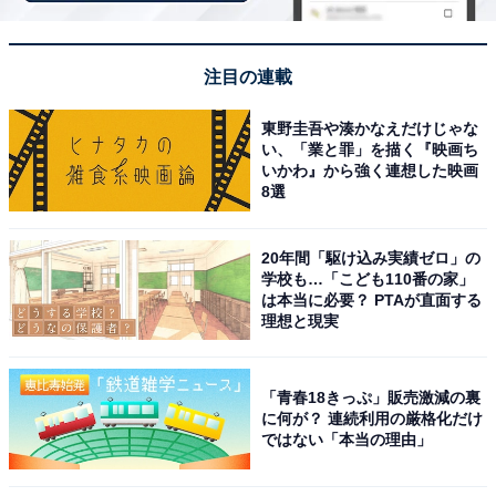
注目の連載
東野圭吾や湊かなえだけじゃな
い、「業と罪」を描く『映画ち
いかわ』から強く連想した映画
8選
20年間「駆け込み実績ゼロ」の
学校も…「こども110番の家」
は本当に必要？ PTAが直面する
理想と現実
アクセス・料金情報は？ 泊まれる？
アクセス
「青春18きっぷ」販売激減の裏
に何が？ 連続利用の厳格化だけ
所在地：徳島県美馬郡つるぎ町貞光字長瀬127－2
ではない「本当の理由」
アクセス：道の駅貞光ゆうゆう館から約8.5キロ、車で15