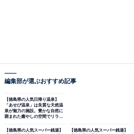
※2026年5月時点で、Googleクチコミが300件以上、平
均評価が4.0超えの銭湯を紹介しています
＞口コミをチェックする
この記事の執筆者：
All About ニュース編集
部
「All About ニュース」は、ネットの話題から世の中の動きまで、暮
編集部が選ぶおすすめ記事
らしの中にあふれる「なぜ？」「どうして？」を分かりやすく伝え
るAll About発のニュースメディアです。お金や仕事、恋愛、ITに関
...続きを読む
する疑問に対して専門家が分かりやすく回答するほか、エンタメ情
【徳島県の人気日帰り温泉】
報やSNSで話題のトピックスを紹介しています。
「あせび温泉」は良質な天然温
※本記事で紹介している商品の購入やサービスの利用により、売上の一部が
泉が魅力の施設。豊かな自然に
オールアバウトに還元されることがあります。
囲まれた癒やしの空間でリラッ
クス
「剣山木綿麻温泉」は美人の湯と薬湯（季節のハ
【徳島県の人気スーパー銭湯】
【徳島県の人気スーパー銭湯】
ーブ風呂）が魅力