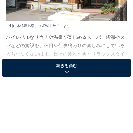
「剣山木綿麻温泉」公式Webサイトより
ハイレベルなサウナや温泉が楽しめるスーパー銭湯やス
パなどの施設を、休日や仕事終わりの楽しみにしている
人も少なくないはず。日々の疲れを癒すリラックスタイ
ムは、何物にも代えがたい時間ですよね。しかし、近年
続きを読む
では高い人気をほこる施設も多く、どこに行けばよいか
迷ってしまう……そんな思いを抱えている人もいるので
はないでしょうか。
そんな人に向けて、All About ニュース編集部が厳選し
た、人気かつ評価の高いサウナやスーパー銭湯の施設を
紹介します。今回紹介するのは、徳島県で人気の施設
「剣山木綿麻温泉」です。