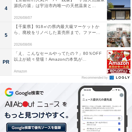
源氏の湯」は宇治市内唯一の天然温泉と...
「美人の湯」としての効果を実感できる。ぬめりの
4
あるお湯が心地よいです。
2026/08/07
【千葉県】918㎡の県内最大級マーケットか
ら、廃校をリノベした直売所まで。ファー...
5
薬湯（季節のハーブ風呂）の香りが良く、剣山系の
2026/08/06
山々を望む露天風呂のロケーションと相まって、心
「え、こんなセールやってたの？」80％OFF
身ともにリラックスできる環境が整っている。
以上が続々登場！Amazonの本気が...
PR
Amazon
Recommended by
施設全体が清潔に保たれており、大人400円という
リーズナブルな料金設定も魅力。地元農家の特産品
販売もあり、地域に根ざした温かい雰囲気がある。