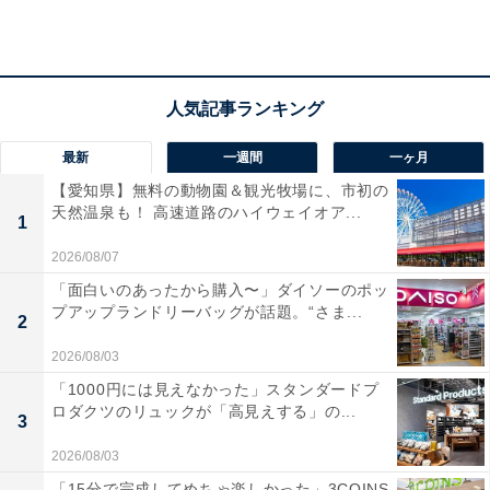
最新
一週間
一ヶ月
【愛知県】無料の動物園＆観光牧場に、市初の
天然温泉も！ 高速道路のハイウェイオア...
1
2026/08/07
「面白いのあったから購入〜」ダイソーのポッ
プアップランドリーバッグが話題。“さま...
2
2026/08/03
「1000円には見えなかった」スタンダードプ
ロダクツのリュックが「高見えする」の...
3
「ヘルシー温泉タテバ」の口コミは？
2026/08/03
「15分で完成してめちゃ楽しかった」3COINS