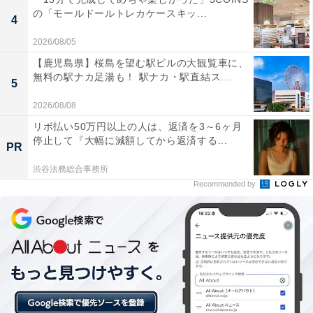
「ヘルシー温泉タテバ」には以下のような口コミが寄せ
の「モールドールトレカケースキッ...
4
られています。
2026/08/05
【鹿児島県】桜島を望む駅ビルの大観覧車に、
サウナの温度が非常に高く、水風呂も深くてしっか
無料の駅ナカ足湯も！ 駅ナカ・駅直結ス...
5
り冷えているため、本格的な「ととのい」を体験で
きる。サウナ好きにはたまらない設定です。
2026/08/08
リボ払い50万円以上の人は、返済を3～6ヶ月
停止して『大幅に減額してから返済する...
PR
深夜5時まで営業しているので、仕事が遅くなった
渋谷法務総合事務所
Recommended by
時や終電を逃した時でも利用できるのが非常にあり
がたい。遅い時間でも活気があり、安心感がありま
す。
銭湯ながら設備のバリエーションが豊富で、露天風
呂や炭酸温泉、さらに日焼けマシンや軽食コーナー