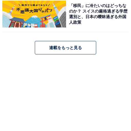
アクセス・料金情報は？ 泊まれる？
「移民」に冷たいのはどっちな
のか？ スイスの厳格過ぎる学歴
選別と、日本の曖昧過ぎる外国
アクセス
人政策
所在地：大阪府大阪市浪速区桜川2丁目14-19
アクセス：地下鉄千日前線「桜川駅」より徒歩約2分、
JR「芦原橋駅」より徒歩約5分
連載をもっと見る
料金
※サウナ利用は別途サウナ料金300円が必要です。
大人入浴料金：600円
大人入浴タオルセット：800円
営業時間
営業時間：14:00〜翌5:00
定休日：年中無休