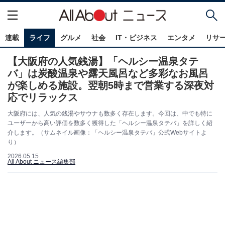
連載
ライフ
グルメ
社会
IT・ビジネス
エンタメ
リサ
【大阪府の人気銭湯】「ヘルシー温泉タテ
バ」は炭酸温泉や露天風呂など多彩なお風呂
が楽しめる施設。翌朝5時まで営業する深夜対
応でリラックス
大阪府には、人気の銭湯やサウナも数多く存在します。今回は、中でも特に
ユーザーから高い評価を数多く獲得した「ヘルシー温泉タテバ」を詳しく紹
介します。（サムネイル画像：「ヘルシー温泉タテバ」公式Webサイトよ
り）
2026.05.15
All About ニュース編集部