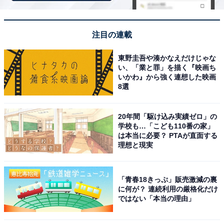
まである。掃除も行き届いていて清潔感がありま
す。
注目の連載
東野圭吾や湊かなえだけじゃな
い、「業と罪」を描く『映画ち
いかわ』から強く連想した映画
8選
20年間「駆け込み実績ゼロ」の
学校も…「こども110番の家」
は本当に必要？ PTAが直面する
理想と現実
「青春18きっぷ」販売激減の裏
に何が？ 連続利用の厳格化だけ
ではない「本当の理由」