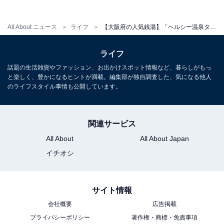
宿泊可否
All About ニュース
ライフ
【大阪府の人気銭湯】「ヘルシー温泉タテバ」は炭酸温泉や露天風呂など多彩なお風呂が楽しめる施設。翌朝5時まで営業する深夜対応でリラックス
宿泊：不可（早朝5時までの営業のため、宿泊施設とし
ての機能はありません。近隣の宿泊施設をご利用くださ
ライフ
い）
話題の生活雑貨やファッション、お出かけスポット情報など、暮らしがもっ
と楽しく、豊かになるヒントが満載。編集部が独自調査した、気になる他人
のライフスタイル事情も公開しています。
※2026年5月時点で、設備工事のため休館中。2026年6
月ごろにリニューアルオープン予定
関連サービス
All About
All About Japan
イチオシ
サイト情報
会社概要
広告掲載
プライバシーポリシー
著作権・商標・免責事項