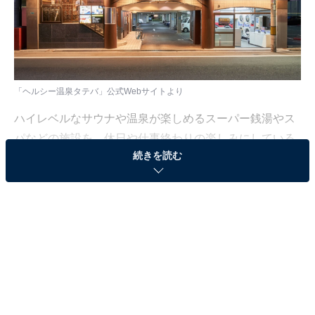
「ヘルシー温泉タテバ」公式Webサイトより
ハイレベルなサウナや温泉が楽しめるスーパー銭湯やス
パなどの施設を、休日や仕事終わりの楽しみにしている
続きを読む
人も少なくないはず。日々の疲れを癒すリラックスタイ
ムは、何物にも代えがたい時間ですよね。しかし、近年
では高い人気をほこる施設も多く、どこに行けばよいか
迷ってしまう……そんな思いを抱えている人もいるので
はないでしょうか。
そんな人に向けて、All About ニュース編集部が厳選し
た、人気かつ評価の高いサウナやスーパー銭湯の施設を