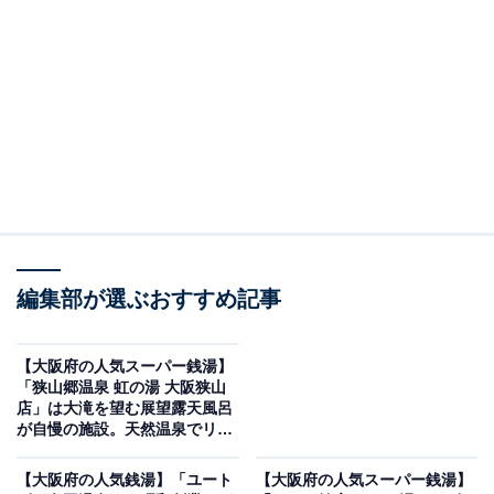
紹介します。今回紹介するのは、大阪府で人気の施設
「ヘルシー温泉タテバ」です。
※2026年5月時点で、Googleクチコミが500件以上、平
均評価が4.0超えの銭湯を紹介しています
※2026年5月時点で、設備工事のため休館中。2026年6
月ごろにリニューアルオープン予定
＞営業時間をチェックする
編集部が選ぶおすすめ記事
この記事の執筆者：
All About ニュース編集
部
【大阪府の人気スーパー銭湯】
「狭山郷温泉 虹の湯 大阪狭山
「All About ニュース」は、ネットの話題から世の中の動きまで、暮
店」は大滝を望む展望露天風呂
らしの中にあふれる「なぜ？」「どうして？」を分かりやすく伝え
が自慢の施設。天然温泉でリラ
るAll About発のニュースメディアです。お金や仕事、恋愛、ITに関
...続きを読む
ックス
する疑問に対して専門家が分かりやすく回答するほか、エンタメ情
【大阪府の人気銭湯】「ユート
【大阪府の人気スーパー銭湯】
報やSNSで話題のトピックスを紹介しています。