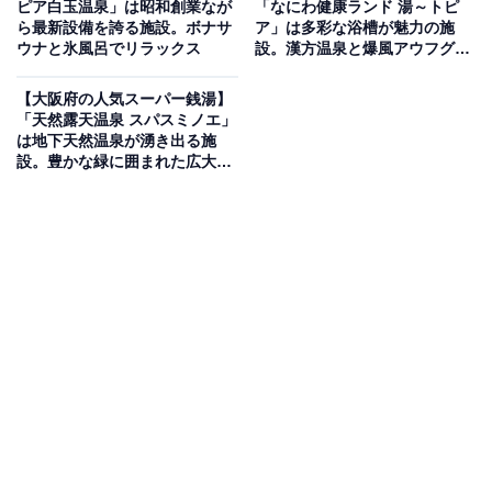
※本記事で紹介している商品の購入やサービスの利用により、売上の一部が
ピア白玉温泉」は昭和創業なが
「なにわ健康ランド 湯～トピ
オールアバウトに還元されることがあります。
ら最新設備を誇る施設。ボナサ
ア」は多彩な浴槽が魅力の施
ウナと氷風呂でリラックス
設。漢方温泉と爆風アウフグー
「ヘルシー温泉タテバ」は炭酸温泉や露天風呂な
スでリラックス
ど多彩なお風呂が揃う深夜営業の銭湯
【大阪府の人気スーパー銭湯】
「天然露天温泉 スパスミノエ」
は地下天然温泉が湧き出る施
炭酸温泉・水風呂・薬風呂・露天風呂など豊富な種類の
設。豊かな緑に囲まれた広大な
露天風呂でリラックス
お風呂を備える「ヘルシー温泉タテバ」。サウナは遠赤
外線サウナと塩サウナを男女日替わりで提供しており、
翌朝5時まで営業しているため、仕事帰りや夜遅い時間
にも利用しやすい施設です。軽食堂ではビールや食事も
楽しめ、湯上がりのくつろぎタイムも充実しています。
楽天トラベルで泊まれるサウナを探す