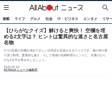
連載
ライフ
グルメ
社会
IT・ビジネス
エンタメ
リサ
【ひらがなクイズ】解けると爽快！ 空欄を埋
める2文字は？ ヒントは驚異的な速さと名古屋
名物
3つの言葉の空欄を埋めて正しい日本語を完成させるクイズです。海の幸の香
り漂う料理、驚異的な速さ、そして地域の名物料理をヒントに、共通のひら
がな2文字を導き出しましょう。
2026.05.18
All About ニュース編集部