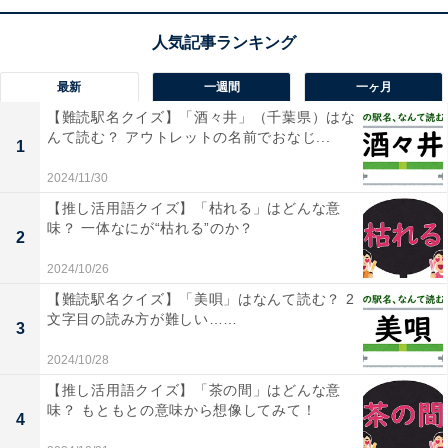
【ひらがなクイズ】空欄に共通するひらがな
は？ ひらめき力を試すパズルに挑戦！
最新
一週間
一ヶ月
【難読駅名クイズ】「酒々井」（千葉県）はな
んて読む？ アウトレットの名前でおなじ...
1
2024/11/30
【推し活用語クイズ】「枯れる」はどんな意
1
2
味？ 一体なにが“枯れる”のか？
2
2024/10/26
【難読駅名クイズ】「美唄」はなんて読む？ 2
文字目の読み方が難しい……
3
2024/10/28
【推し活用語クイズ】「茶の間」はどんな意
味？ もともとの意味から想像してみて！
4