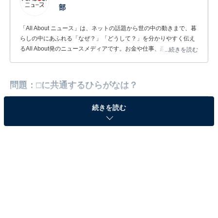
部
「All About ニュース」は、ネットの話題から世の中の動きまで、暮
らしの中にあふれる「なぜ？」「どうして？」を分かりやすく伝え
るAll About発のニュースメディアです。お金や仕事、恋愛、ITに関
...続きを読む
する疑問に対して専門家が分かりやすく回答するほか、エンタメ情
報やSNSで話題のトピックスを紹介しています。
問題：□に共通するひらがなは？
続きを読む