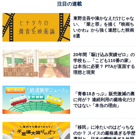
注目の連載
東野圭吾や湊かなえだけじゃな
い、「業と罪」を描く『映画ち
いかわ』から強く連想した映画
8選
20年間「駆け込み実績ゼロ」の
学校も…「こども110番の家」
は本当に必要？ PTAが直面する
理想と現実
「青春18きっぷ」販売激減の裏
に何が？ 連続利用の厳格化だけ
ではない「本当の理由」
「移民」に冷たいのはどっちな
のか？ スイスの厳格過ぎる学歴
選別と、日本の曖昧過ぎる外国