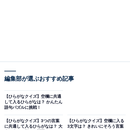
問題：□に共通するひらがなは？
次の言葉に共通して入るひらがなを考えてみましょう。
い□□
□□っく
み□□こみ
編集部が選ぶおすすめ記事
ヒント：ひじきなどと一緒に海の幸を調理した料理、光
【ひらがなクイズ】空欄に共通
速に次ぐ驚異的な速さを表す言葉、そして日本伝統の発
して入るひらがなは？ かんたん
語句パズルに挑戦！
酵食品を使った名古屋の名物料理を思い浮かべてみてく
ださい。
【ひらがなクイズ】3つの言葉
【ひらがなクイズ】空欄に入る
に共通して入るひらがなは？ 大
3文字は？ きれいにそろう言葉