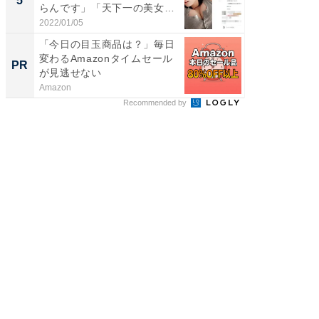
5
5
らんです」「天下一の美女で
のお父さ
す...
2022/01/05
2026/08/0
「今日の目玉商品は？」毎日
Amaz
変わるAmazonタイムセール
0%OF
PR
PR
が見逃せない
Amazon
Amazon
Recommended by