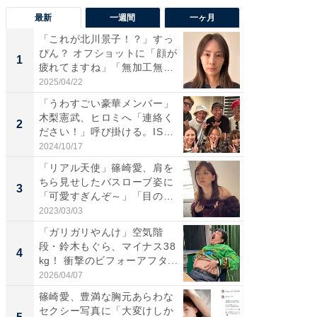
最新
一週間
一ヶ月
「これが北川景子！？」すっ
「さす
ぴん？ オフショットに「顔が
は」高
1
1
疲れてますね」「無加工無
災地を
表...
「カ...
2025/04/22
2026/08/0
「うわすごい豪華メンバー」
「女の
木梨憲武、ヒロミへ「連絡く
介、バ
2
2
ださい！」呼び掛ける。IS
らのプレ
S...
愛...
2024/10/17
2026/08/0
「リアル天使」篠崎愛、肩を
「脚が
ちら見せしたバスローブ姿に
横川尚
3
3
「可愛すぎんぞ～」「目の表
ムキな姿
情...
刃...
2023/03/03
2026/08/0
「ガリガリやんけ」空気階
「え、
段・鈴木もぐら、マイナス38
芸人、2
4
4
kg！ 衝撃のビフォーアフタ...
エットに
2026/04/07
2026/08/0
篠崎愛、豊満な胸元あらわな
「脳がバ
セクシー写真に「大変けしか
装姿が話