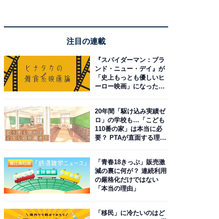
注目の連載
『スパイダーマン：ブラ
ンド・ニュー・デイ』が
「史上もっとも優しいヒ
ーロー映画」になった理
由。予習したい作品は？
20年間「駆け込み実績ゼ
ロ」の学校も…「こども
110番の家」は本当に必
要？ PTAが直面する理想
と現実
「青春18きっぷ」販売激
減の裏に何が？ 連続利用
の厳格化だけではない
「本当の理由」
「移民」に冷たいのはど