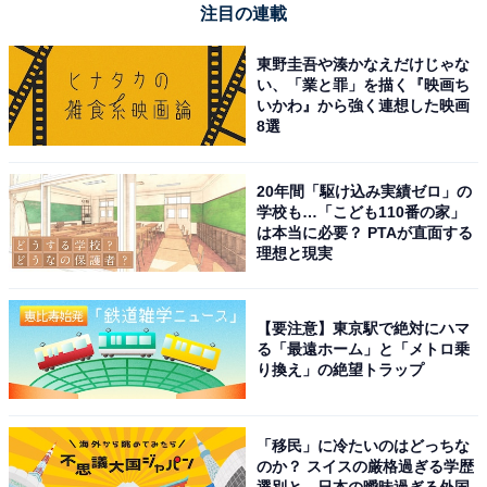
注目の連載
東野圭吾や湊かなえだけじゃな
い、「業と罪」を描く『映画ち
いかわ』から強く連想した映画
8選
20年間「駆け込み実績ゼロ」の
学校も…「こども110番の家」
は本当に必要？ PTAが直面する
理想と現実
【今日チェックしたい】ソニーの人気商品5選
【要注意】東京駅で絶対にハマ
ソニー「HT-A8000」
る「最遠ホーム」と「メトロ乗
り換え」の絶望トラップ
「移民」に冷たいのはどっちな
のか？ スイスの厳格過ぎる学歴
選別と、日本の曖昧過ぎる外国