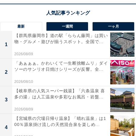
Dolby AtmosやDTS:Xにも対応
しており、全方位から音
に包み込まれるような贅沢な視聴体験が楽しめます。
最新
一週間
一ヶ月
HDMIケーブル1本でテレビと簡単に接続できる手軽さも
【群馬県藤岡市】道の駅「ららん藤岡」は買い
嬉しいですね。リビングを本格的なシアタールームへと
物・グルメ・遊びが揃うスポット。全国で...
1
鮮やかに変えてくれる、非常に頼もしい1台です。
2026/08/09
ソニーのサウンドバー「HT-A3000」の口コミは？
「あぁぁぁ。かわいくて一生断捨離ムリ」ダイ
ソーのサンリオ日焼けシリーズが反響。全...
2
ソニーのサウンドバー「HT-A3000」には以下のような
2026/08/10
口コミが寄せられています。
【岐阜県の人気スーパー銭湯】「六条温泉 喜
多の湯」は人工温泉や多彩なお風呂・岩盤...
3
テレビの内蔵スピーカーとは比較にならないほど音
2026/08/09
の解像度が高く、映画のセリフもクッキリ聞き取れ
ます
【宮城県の穴場日帰り温泉】「晴れ温泉」は1
00％源泉掛け流しの天然混合泉を楽しめ...
4