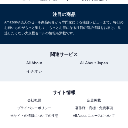
属/5.1ch/750W/Dolby Atmos/DTS:X/センタースピーカー
搭載
注目の商品
Amazonで見る
Amazonや楽天のセール商品紹介から専門家による独自レビューまで、毎日の
お買いものがもっと楽しく、もっとお得になる注目の商品情報をお届け。見
逃したくない大規模セールの情報も満載です。
ソニー「HT-S100F」
関連サービス
All About
All About Japan
イチオシ
ソニー(SONY) サウンドバー HT-S100F 【100W/ハイパワ
ー/フロントサラウンドサウンド/テレビ用/Bluetooth対
サイト情報
応】
会社概要
広告掲載
Amazonで見る
プライバシーポリシー
著作権・商標・免責事項
当サイトの情報についての注意
All About ニュースについて
ソニー「WH-1000XM5」