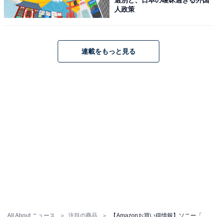
人政策
ソニー(SONY) サウンドバー HT-A8000 BRAVIA Theatre
Bar8【Dolby Atmos・DTS:X対応/360立体音響/11スピー
カーユニット搭載/テレビ用/HDMI 2.1ケーブル付
連載をもっと見る
属/eARC/Bluetooth対応】
Amazonで見る
ソニー「HT-S60」
ソニー(SONY) ホームシアターシステム HT-S60 BRAVIA
Theatre System 6 サブウーファー付属/リアスピーカー付
All About ニュース
注目の商品
【Amazonお買い得情報】ソニー「サウンドバー」が特別価格で登場中【5月16日】