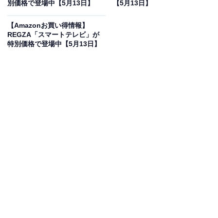
別価格で登場中【5月13日】
【5月13日】
ソニー(SONY) サウンドバー HT-A3000【Dolby Atmos・
DTS:X対応/360立体音響/5スピーカーユニット搭載/内蔵サ
【Amazonお買い得情報】
ブウーファー/テレビ用/HDMIケーブル付属/Bluetooth対
REGZA「スマートテレビ」が
応】
特別価格で登場中【5月13日】
Amazonで見る
ソニーのサウンドバー「HT-A3000」は現在31％オフの
特別価格・税込6万680円で販売中です。
この商品のおすすめポイントは？
ソニーの「HT-A3000」は、
これ1本で3.1chの立体音響
を実現
する最新鋭のサウンドバーです。独自の「Vertical
Surround Engine」により、
高さ方向まで音が広がる圧
倒的な没入感
を体感できるのが大きな魅力。内蔵された
デュアルサブウーファーが重厚な低音を響かせ、映画の
ワンシーンが別次元の迫力に進化します！