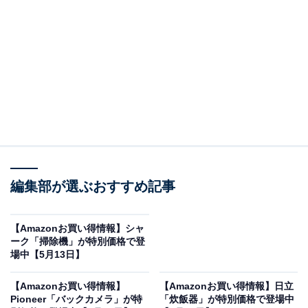
※以下のセール情報は5月16日13時現在のものです。値
段の変更、売り切れの場合もあります。
※本記事で紹介している商品の購入やサービスの利用により、売上の一部が
オールアバウトに還元されることがあります。
ソニーの「サウンドバー」が限定価格に！ 31％オ
フで登場
編集部が選ぶおすすめ記事
【Amazonお買い得情報】シャ
ーク「掃除機」が特別価格で登
場中【5月13日】
【Amazonお買い得情報】
【Amazonお買い得情報】日立
Pioneer「バックカメラ」が特
「炊飯器」が特別価格で登場中