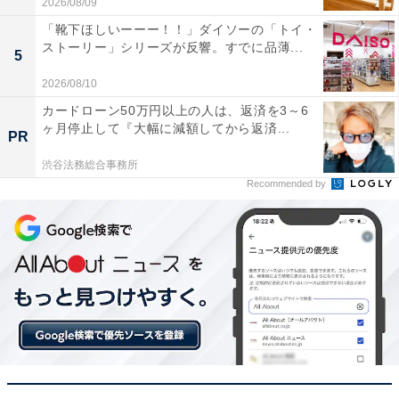
2026/08/09
サブウーファー内蔵なので場所を取らずに設置で
「靴下ほしいーーー！！」ダイソーの「トイ・
ストーリー」シリーズが反響。すでに品薄...
き、それなのに重低音の迫力が凄まじくて驚きまし
5
た
2026/08/10
カードローン50万円以上の人は、返済を3～6
ヶ月停止して『大幅に減額してから返済...
PR
音が上や横からも降ってくるような不思議な感覚が
渋谷法務総合事務所
あり、自宅での映画鑑賞が格段に楽しくなりました
Recommended by
映画館のような臨場感を自宅で手軽に再現したい人や、
設置スペースを抑えつつ音質に妥協したくない人には、
おすすめの商品といえそうです。