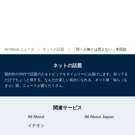
All About ニュース
ネットの話題
「同一人物とは思えない」本田紗来、“いつもと雰囲気違う”美脚モデルショットに反響「ヤバっ魅力的すぎる」
ネットの話題
国内外のSNSで話題の人＆トピックをタイムリーにお届けします。知ってる
だけでちょっと得する、なんだか楽しい気分になれる、ネット発「知ら（な
きゃ）損」ニュースが盛りだくさん。
関連サービス
All About
All About Japan
イチオシ