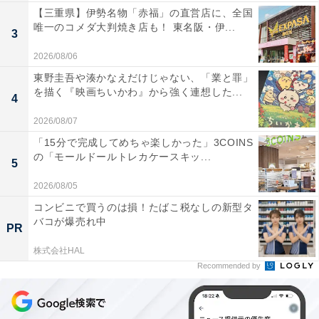
【三重県】伊勢名物「赤福」の直営店に、全国
唯一のコメダ大判焼き店も！ 東名阪・伊...
3
2026/08/06
東野圭吾や湊かなえだけじゃない、「業と罪」
を描く『映画ちいかわ』から強く連想した...
4
2026/08/07
「15分で完成してめちゃ楽しかった」3COINS
の「モールドールトレカケースキッ...
5
2026/08/05
コンビニで買うのは損！たばこ税なしの新型タ
バコが爆売れ中
PR
株式会社HAL
Recommended by