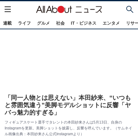
連載
ライフ
グルメ
社会
IT・ビジネス
エンタメ
リサ
「同一人物とは思えない」本田紗来、“いつも
と雰囲気違う”美脚モデルショットに反響「ヤ
バっ魅力的すぎる」
フィギュアスケート選手でタレントの本田紗来さんは5月13日、自身の
Instagramを更新。美脚ショットを披露し、反響を呼んでいます。（サムネイ
ル画像出典：本田紗来さん公式Instagramより）