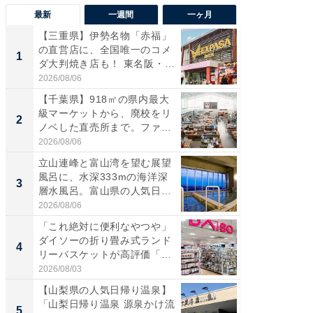
最新
一週間
一ヶ月
【三重県】伊勢名物「赤福」
【兵庫
の直営店に、全国唯一のコメ
ーメン
1
1
ダ大判焼き店も！ 東名阪・
再現した
伊...
道...
2026/08/06
2026/08/0
【千葉県】918㎡の県内最大
【三重
級マーケットから、廃校をリ
「鈴鹿天
2
2
ノベした直売所まで。ファ
は100
ー...
2026/08/06
2026/08/0
立山連峰と富山湾を望む展望
ステラ
風呂に、水深333mの海洋深
詰め放題
3
3
層水風呂。富山県の人気日
00円で「
帰...
2026/08/06
2026/08/0
「これ絶対に便利なやつや」
「ミニオ
ダイソーの折り畳み式ランド
ッグ！ 
4
4
リーバスケットが高評価「使
ど、夏限
わ...
2026/08/03
2026/08/0
【山梨県の人気日帰り温泉】
【埼玉
「山梨日帰り温泉 源泉かけ流
「行田天
5
5