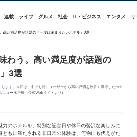
連載
ライフ
グルメ
社会
IT・ビジネス
エンタメ
リ
。高い満足度が話題の「一度は泊まりたいホテル」3選
味わう。高い満足度が話題の
」3選
在します。今回は、中でも特にユーザーから高い評価を数多く獲得したホテ
ルニュー水戸屋」公式Webサイトより）
魅力のホテルを、特別な記念日や休日の贅沢な楽しみに
身ともに満たされる非日常の体験は、何物にも代えがた