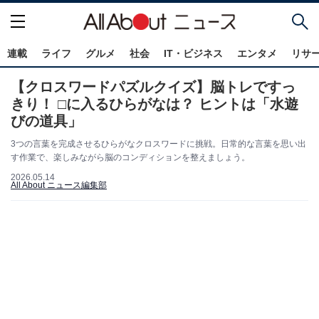
連載
ライフ
グルメ
社会
IT・ビジネス
エンタメ
リサ
【クロスワードパズルクイズ】脳トレですっ
きり！ □に入るひらがなは？ ヒントは「水遊
びの道具」
3つの言葉を完成させるひらがなクロスワードに挑戦。日常的な言葉を思い出
す作業で、楽しみながら脳のコンディションを整えましょう。
2026.05.14
All About ニュース編集部