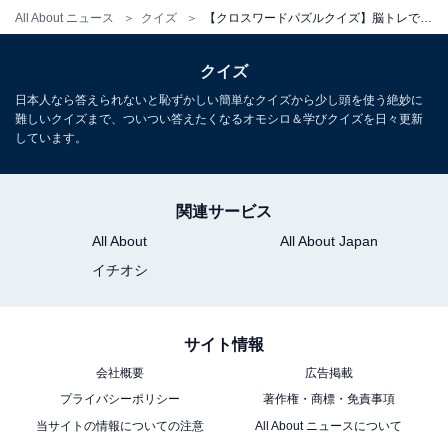
All About ニュース
クイズ
【クロスワードパズルクイズ】脳トレですっきり！ □に入るひらがなは？ ヒントは「水遊びの道具」
クイズ
日本人なら答えられないと恥ずかしい簡単なクイズから少し頭を使う絶妙に
難しいクイズまで、ついつい答えたくなるオモシロ＆学びクイズを日々更新
しています。
関連サービス
All About
All About Japan
イチオシ
サイト情報
会社概要
広告掲載
プライバシーポリシー
著作権・商標・免責事項
当サイトの情報についての注意
All About ニュースについて