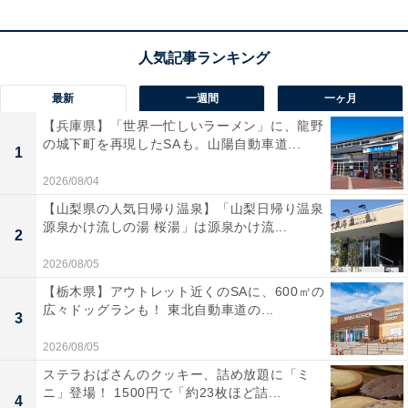
最新
一週間
一ヶ月
【兵庫県】「世界一忙しいラーメン」に、龍野
の城下町を再現したSAも。山陽自動車道...
1
2026/08/04
【山梨県の人気日帰り温泉】「山梨日帰り温泉
源泉かけ流しの湯 桜湯」は源泉かけ流...
2
2026/08/05
【栃木県】アウトレット近くのSAに、600㎡の
広々ドッグランも！ 東北自動車道の...
3
2026/08/05
ステラおばさんのクッキー、詰め放題に「ミ
ニ」登場！ 1500円で「約23枚ほど詰...
4