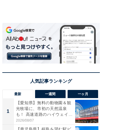
最新
一週間
一ヶ月
【愛知県】無料の動物園＆観
【兵庫
光牧場に、市初の天然温泉
ーメン
1
1
も！ 高速道路のハイウェイオ
再現した
ア...
道...
2026/08/07
2026/08/0
【鹿児島県】桜島を望む駅ビ
【三重