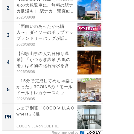
ルの大観覧車に、無料の駅ナ
の直営
2
2
カ足湯も！ 駅ナカ・駅直結
ダ大判焼
ス...
伊...
2026/08/08
2026/08/0
「面白いのあったから購
【千葉県
入〜」ダイソーのポップアッ
級マー
3
3
プランドリーバッグが話
ノベし
題。“さま...
ー...
2026/08/03
2026/08/0
【和歌山県の人気日帰り温
「100
泉】「かつらぎ温泉 八風の
スタン
4
4
湯」は名物の化石海水を含ん
ュックが
だ濃...
2026/08/08
2026/08/0
「15分で完成してめちゃ楽し
立山連
かった」3COINSの「モール
風呂に、
5
5
ドールトレカケースキッ...
層水風
帰...
2026/08/05
2026/08/0
シェア別荘「COCO VILLA O
FINCH
wners」3選
クセッ
PR
PR
COCO VILLA on GOETHE
FINCHI o
Recommended by