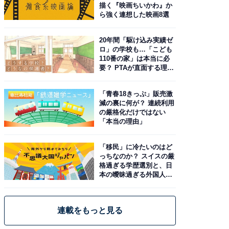
描く『映画ちいかわ』か
ら強く連想した映画8選
20年間「駆け込み実績ゼ
ロ」の学校も…「こども
110番の家」は本当に必
要？ PTAが直面する理想
と現実
「青春18きっぷ」販売激
減の裏に何が？ 連続利用
の厳格化だけではない
「本当の理由」
「移民」に冷たいのはど
っちなのか？ スイスの厳
格過ぎる学歴選別と、日
本の曖昧過ぎる外国人政
策
連載をもっと見る