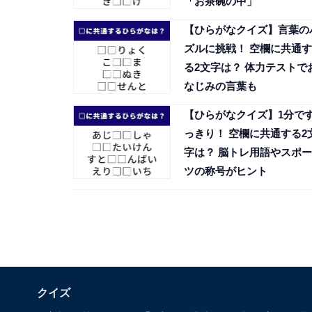
「お茶碗の中」
【ひらがなクイズ】言葉の
ズルに挑戦！ 空欄に共通す
る2文字は？ 体力テストで
なじみの言葉も
【ひらがなクイズ】1分で
っきり！ 空欄に共通する2
字は？ 脳トレ用語やスポー
ツの称号がヒント
クイズ