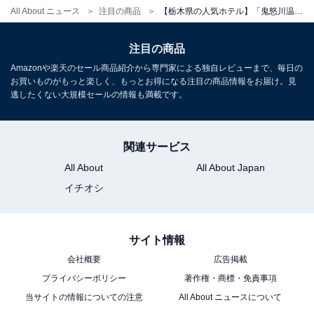
チェックアウト：10:00
All About ニュース
注目の商品
【栃木県の人気ホテル】「鬼怒川温泉 あさや」が選ばれる理由
※プランにより時間が異なる可能性があります
注目の商品
※掲載されている情報は記事公開時のものです。あらか
Amazonや楽天のセール商品紹介から専門家による独自レビューまで、毎日の
お買いものがもっと楽しく、もっとお得になる注目の商品情報をお届け。見
じめご了承ください。
逃したくない大規模セールの情報も満載です。
また、記事中の宿泊プランを予約すると、売上の一部が
オールアバウトに還元されることがあります。
関連サービス
All About
All About Japan
こちらもおすすめ
イチオシ
【和歌山県の人気ホテル】「加太淡嶋温泉 大阪
屋 ひいなの湯」が選ばれる理由
サイト情報
会社概要
広告掲載
プライバシーポリシー
著作権・商標・免責事項
当サイトの情報についての注意
All About ニュースについて