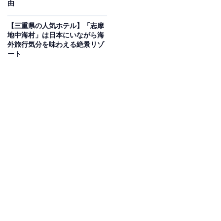
由
のがもっと楽しく、もっとお得になる情報をお届け。編集部員によ
る独自レビューなど、ここでしか手に入らない情報も満載です。
...続きを読む
【三重県の人気ホテル】「志摩
地中海村」は日本にいながら海
※本記事で紹介している商品の購入やサービスの利用により、売上の一部が
外旅行気分を味わえる絶景リゾ
オールアバウトに還元されることがあります。
ート
「鬼怒川温泉 あさや」は圧巻の吹き抜けと絶景露
天風呂が魅力
「鬼怒川温泉 あさや」は、秀峰館の12段吹き抜けロビー
など、訪れる人を圧倒する華やかな空間が魅力な老舗旅
館。自家源泉を所有し、最上階にある空中庭園露天風呂
「昇龍の湯」では、鬼怒川の山々を眺めながら至福の湯
浴みを体験できます。食事は、和洋中100種以上のメニ
ューが並ぶブッフェレストラン「ASAYA GARDEN」が
好評で、オープンキッチンでの出来たて料理も存分に堪
能できます。