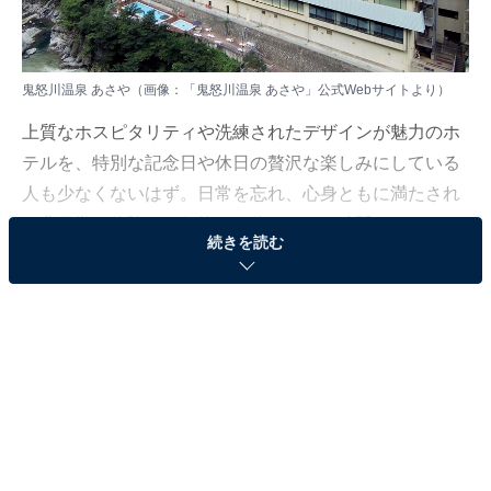
鬼怒川温泉 あさや（画像：「鬼怒川温泉 あさや」公式Webサイトより）
上質なホスピタリティや洗練されたデザインが魅力のホ
テルを、特別な記念日や休日の贅沢な楽しみにしている
人も少なくないはず。日常を忘れ、心身ともに満たされ
る非日常の体験は、何物にも代えがたい時間ですよね。
続きを読む
しかし、近年では多様なコンセプトや高い人気をほこる
ホテルも多く、どこに滞在すればよいか迷ってしま
う……そんな思いを抱えている人もいるのではないでし
ょうか。
そんな人に向けて、All About ニュース編集部が厳選した
人気かつ評価の高い施設を厳選して紹介します。今回取
り上げるのは「鬼怒川温泉 あさや」です。