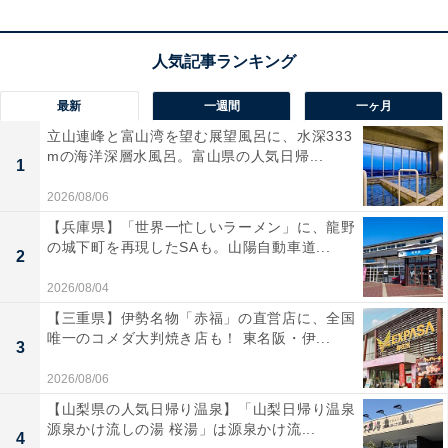
最新
一週間
一ヶ月
楽天トラベルでホテルを見る
立山連峰と富山湾を望む展望風呂に、水深333
mの海洋深層水風呂。富山県の人気日帰...
1
2026/08/06
【兵庫県】「世界一忙しいラーメン」に、龍野
の城下町を再現したSAも。山陽自動車道...
2
2026/08/04
【三重県】伊勢名物「赤福」の直営店に、全国
唯一のコメダ大判焼き店も！ 東名阪・伊...
3
2026/08/06
【山梨県の人気日帰り温泉】「山梨日帰り温泉
源泉かけ流しの湯 桜湯」は源泉かけ流...
4