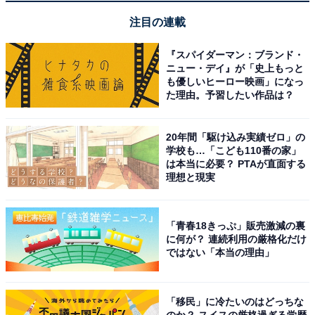
注目の連載
煌びやかな吹き抜けロビーが素晴らしく非日常感を
『スパイダーマン：ブランド・
味わえる
ニュー・デイ』が「史上もっと
も優しいヒーロー映画」になっ
た理由。予習したい作品は？
20年間「駆け込み実績ゼロ」の
学校も…「こども110番の家」
は本当に必要？ PTAが直面する
理想と現実
「青春18きっぷ」販売激減の裏
に何が？ 連続利用の厳格化だけ
ではない「本当の理由」
「移民」に冷たいのはどっちな
のか？ スイスの厳格過ぎる学歴