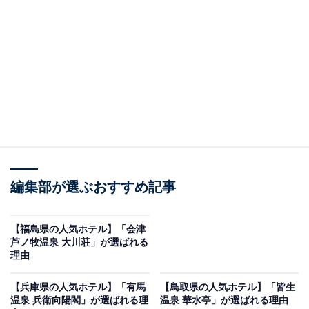
※2026年5月時点でGoogleクチコミが500件以上、平均
評価が4.0超えのものを紹介しています
楽天トラベルでホテルを見る
編集部が選ぶおすすめ記事
【福島県の人気ホテル】「会津
芦ノ牧温泉 大川荘」が選ばれる
この記事の執筆者：
All About ニュース お買
理由
いもの部
【兵庫県の人気ホテル】「有馬
【鳥取県の人気ホテル】「皆生
Amazonのセール商品から売れ筋ランキングまで、毎日のお買いも
温泉 兵衛向陽閣」が選ばれる理
温泉 華水亭」が選ばれる理由