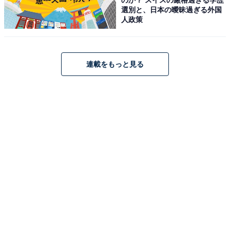
選別と、日本の曖昧過ぎる外国
アクセス・料金・宿泊情報は？
人政策
アクセス
連載をもっと見る
所在地：〒321-2598 栃木県日光市鬼怒川温泉滝813
交通手段：東武鉄道「鬼怒川温泉駅」よりダイヤルバス
で約10分／日光宇都宮道路「今市IC」より約25分
料金
大人1名（参考価格）：2万4750円
※料金は公式Webサイト参考価格
※プラン・部屋により価格は変動します
チェックイン・チェックアウト
チェックイン：15:00