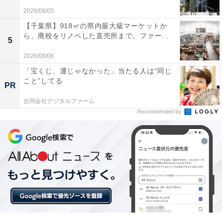
2026/08/05
【千葉県】918㎡の県内最大級マーケットか
ら、廃校をリノベした直売所まで。ファー...
5
2026/08/06
「鬼怒川温泉 あさや」の口コミは？
「宝くじ、運じゃなかった」当たる人は“同じ
こと”してる
PR
「鬼怒川温泉 あさや」には、以下のような口コミが寄せ
合同会社デジタルファーム
られています。
Recommended by
100種類以上のブッフェはどれも美味しく品揃えに
驚いた
空中庭園露天風呂から眺める星空と開放感が最高だ
った