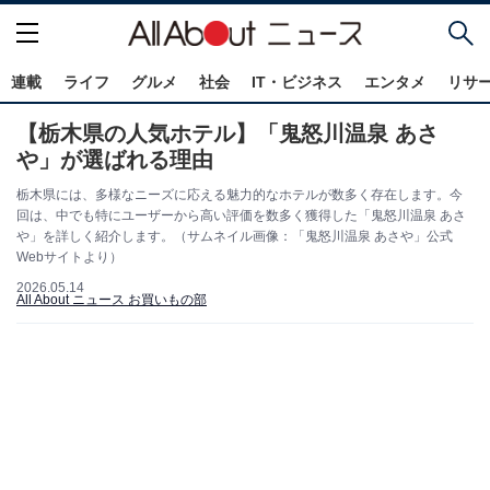
連載
ライフ
グルメ
社会
IT・ビジネス
エンタメ
リサ
【栃木県の人気ホテル】「鬼怒川温泉 あさ
や」が選ばれる理由
栃木県には、多様なニーズに応える魅力的なホテルが数多く存在します。今
回は、中でも特にユーザーから高い評価を数多く獲得した「鬼怒川温泉 あさ
や」を詳しく紹介します。（サムネイル画像：「鬼怒川温泉 あさや」公式
Webサイトより）
2026.05.14
All About ニュース お買いもの部