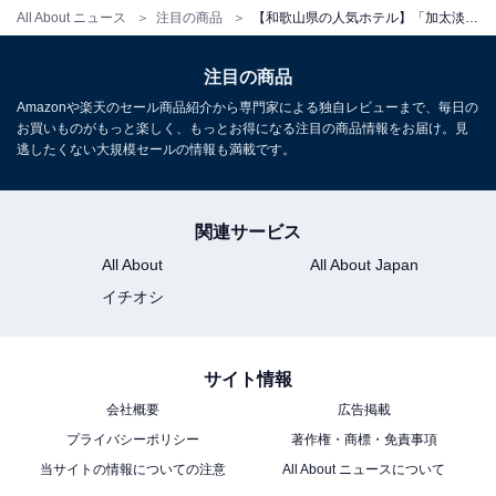
チェックアウト：10:00
All About ニュース
注目の商品
【和歌山県の人気ホテル】「加太淡嶋温泉 大阪屋 ひいなの湯」が選ばれる理由
※プランにより時間が異なる可能性があります
注目の商品
※掲載されている情報は記事公開時のものです。あらか
Amazonや楽天のセール商品紹介から専門家による独自レビューまで、毎日の
じめご了承ください。
お買いものがもっと楽しく、もっとお得になる注目の商品情報をお届け。見
逃したくない大規模セールの情報も満載です。
また、記事中の宿泊プランを予約すると、売上の一部が
オールアバウトに還元されることがあります。
関連サービス
All About
All About Japan
こちらもおすすめ
イチオシ
【福島県の人気ホテル】「会津芦ノ牧温泉 大川
荘」が選ばれる理由
サイト情報
会社概要
広告掲載
プライバシーポリシー
著作権・商標・免責事項
当サイトの情報についての注意
All About ニュースについて