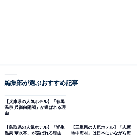
※2026年5月時点でGoogleクチコミが500件以上、平均
評価が4.0超えのものを紹介しています
楽天トラベルでホテルを見る
編集部が選ぶおすすめ記事
【兵庫県の人気ホテル】「有馬
温泉 兵衛向陽閣」が選ばれる理
由
この記事の執筆者：
All About ニュース お買
いもの部
【鳥取県の人気ホテル】「皆生
【三重県の人気ホテル】「志摩
温泉 華水亭」が選ばれる理由
地中海村」は日本にいながら海