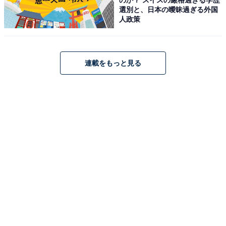
選別と、日本の曖昧過ぎる外国
アクセス・料金・宿泊情報は？
人政策
アクセス
連載をもっと見る
所在地：和歌山県和歌山市加太142
交通手段：南海加太線「加太駅」より徒歩約18分／「加
太駅」より定期送迎バスあり（要連絡）
料金
大人1名（参考価格）：1万7600円
※料金は公式Webサイト参考価格
※プラン・部屋により価格は変動します
チェックイン・チェックアウト
チェックイン：15:00