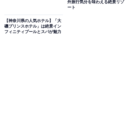
Amazonのセール商品から売れ筋ランキングまで、毎日のお買いも
外旅行気分を味わえる絶景リゾ
のがもっと楽しく、もっとお得になる情報をお届け。編集部員によ
ート
る独自レビューなど、ここでしか手に入らない情報も満載です。
...続きを読む
【神奈川県の人気ホテル】「大
磯プリンスホテル」は絶景イン
※本記事で紹介している商品の購入やサービスの利用により、売上の一部が
フィニティプールとスパが魅力
オールアバウトに還元されることがあります。
「加太淡嶋温泉 大阪屋 ひいなの湯」は夕陽を望む
絶景露天風呂と新鮮な鯛料理が自慢
「加太淡嶋温泉 大阪屋 ひいなの湯」は、紀淡海峡を望む
絶景と新鮮な海の幸が自慢の温泉宿です。「夕陽の宿
100選」に選ばれた美しい夕景を、屋上露天風呂から
「美肌の湯」とともに堪能できます。食事は産地と鮮度
にこだわった「新鮮な魚介類」を贅沢に使った会席料理
が人気。全館畳敷きの落ち着いた空間で、日常を離れた
寛ぎのひとときを過ごせます。