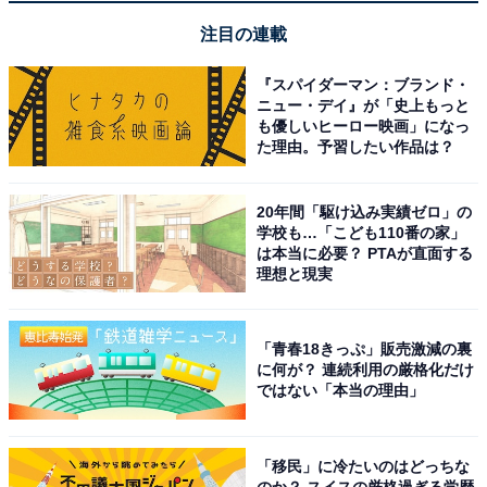
注目の連載
リニューアルされた客室が清潔で畳敷きの館内も心
地よい
『スパイダーマン：ブランド・
ニュー・デイ』が「史上もっと
も優しいヒーロー映画」になっ
た理由。予習したい作品は？
20年間「駆け込み実績ゼロ」の
学校も…「こども110番の家」
は本当に必要？ PTAが直面する
理想と現実
「青春18きっぷ」販売激減の裏
に何が？ 連続利用の厳格化だけ
ではない「本当の理由」
「移民」に冷たいのはどっちな
のか？ スイスの厳格過ぎる学歴