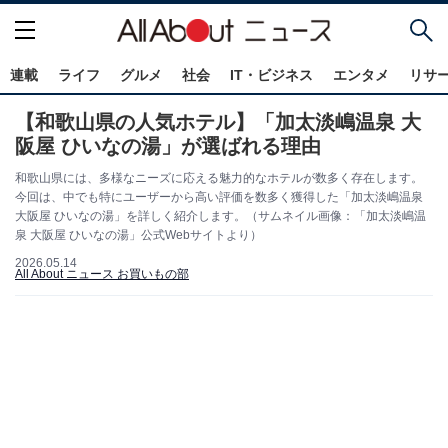
連載
ライフ
グルメ
社会
IT・ビジネス
エンタメ
リサ
【和歌山県の人気ホテル】「加太淡嶋温泉 大
阪屋 ひいなの湯」が選ばれる理由
和歌山県には、多様なニーズに応える魅力的なホテルが数多く存在します。
今回は、中でも特にユーザーから高い評価を数多く獲得した「加太淡嶋温泉
大阪屋 ひいなの湯」を詳しく紹介します。（サムネイル画像：「加太淡嶋温
泉 大阪屋 ひいなの湯」公式Webサイトより）
2026.05.14
All About ニュース お買いもの部