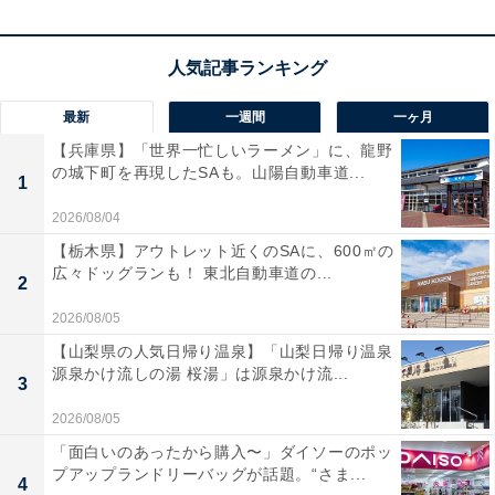
楽天トラベルでホテルを見る
最新
一週間
一ヶ月
【兵庫県】「世界一忙しいラーメン」に、龍野
の城下町を再現したSAも。山陽自動車道...
1
2026/08/04
【栃木県】アウトレット近くのSAに、600㎡の
広々ドッグランも！ 東北自動車道の...
2
2026/08/05
【山梨県の人気日帰り温泉】「山梨日帰り温泉
源泉かけ流しの湯 桜湯」は源泉かけ流...
3
2026/08/05
「面白いのあったから購入〜」ダイソーのポッ
プアップランドリーバッグが話題。“さま...
4