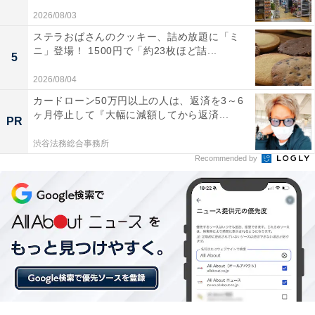
2026/08/03
ステラおばさんのクッキー、詰め放題に「ミ
ニ」登場！ 1500円で「約23枚ほど詰...
5
2026/08/04
「加太淡嶋温泉 大阪屋 ひいなの湯」の口コミは？
カードローン50万円以上の人は、返済を3～6
ヶ月停止して『大幅に減額してから返済...
「加太淡嶋温泉 大阪屋 ひいなの湯」には、以下のような
PR
口コミが寄せられています。
渋谷法務総合事務所
Recommended by
鯛をはじめとする新鮮な海の幸を活かした料理が非
常に美味しい
露天風呂から眺める夕陽と海が美しく心身ともにリ
ラックスできる