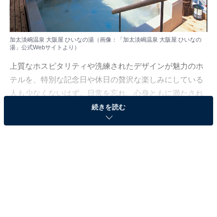
加太淡嶋温泉 大阪屋 ひいなの湯（画像：「加太淡嶋温泉 大阪屋 ひいなの
湯」公式Webサイトより）
上質なホスピタリティや洗練されたデザインが魅力のホ
テルを、特別な記念日や休日の贅沢な楽しみにしている
人も少なくないはず。日常を忘れ、心身ともに満たされ
る非日常の体験は、何物にも代えがたい時間ですよね。
続きを読む
しかし、近年では多様なコンセプトや高い人気をほこる
ホテルも多く、どこに滞在すればよいか迷ってしま
う……そんな思いを抱えている人もいるのではないでし
ょうか。
そんな人に向けて、All About ニュース編集部が厳選した
人気かつ評価の高い施設を厳選して紹介します。今回取
り上げるのは「加太淡嶋温泉 大阪屋 ひいなの湯」です。