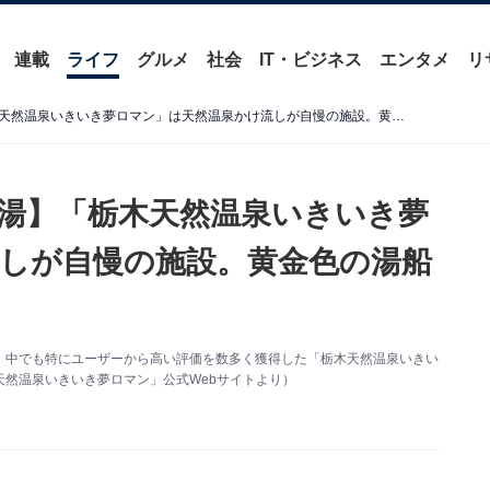
連載
ライフ
グルメ
社会
IT・ビジネス
エンタメ
リ
【栃木県の人気スーパー銭湯】「栃木天然温泉いきいき夢ロマン」は天然温泉かけ流しが自慢の施設。黄金色の湯船でリラックス
湯】「栃木天然温泉いきいき夢
しが自慢の施設。黄金色の湯船
、中でも特にユーザーから高い評価を数多く獲得した「栃木天然温泉いきい
然温泉いきいき夢ロマン」公式Webサイトより）