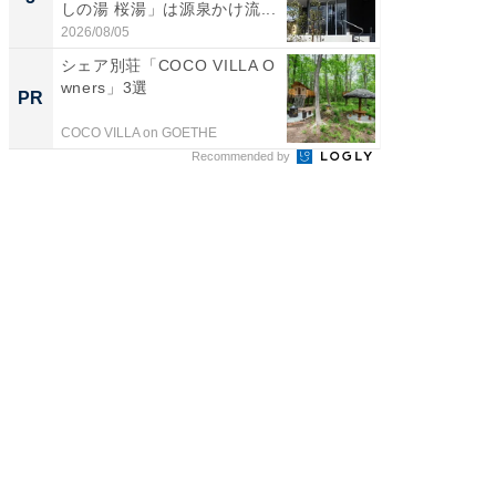
しの湯 桜湯」は源泉かけ流...
賀ゆめ
お...
2026/08/05
2026/08/0
シェア別荘「COCO VILLA O
【大人
wners」3選
で快適
PR
PR
COCO VILLA on GOETHE
アイリス
Recommended by