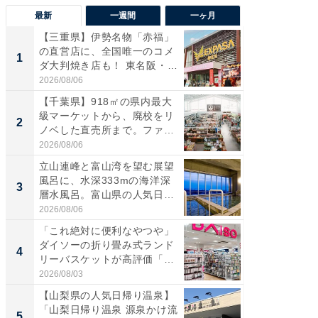
最新
一週間
一ヶ月
【三重県】伊勢名物「赤福」
【兵庫
の直営店に、全国唯一のコメ
ーメン
1
1
ダ大判焼き店も！ 東名阪・
再現した
伊...
道...
2026/08/06
2026/08/0
【千葉県】918㎡の県内最大
【三重
級マーケットから、廃校をリ
「鈴鹿天
2
2
ノベした直売所まで。ファ
は100
ー...
2026/08/06
2026/08/0
立山連峰と富山湾を望む展望
「ミニオ
風呂に、水深333mの海洋深
ッグ！ 
3
3
層水風呂。富山県の人気日
ど、夏限
帰...
2026/08/06
2026/08/0
「これ絶対に便利なやつや」
【埼玉
ダイソーの折り畳み式ランド
「行田天
4
4
リーバスケットが高評価「使
は和の
わ...
が...
2026/08/03
2026/08/0
【山梨県の人気日帰り温泉】
【石川
「山梨日帰り温泉 源泉かけ流
湯】「天
5
5