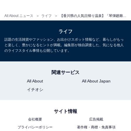
Home」の3タイプが隣接しています）
All About ニュース
ライフ
【香川県の人気日帰り温泉】「琴弾廻廊」は11種のサウナと療養泉が自慢の施設。瀬戸内海の絶景でリラックス
ライフ
話題の生活雑貨やファッション、お出かけスポット情報など、暮らしがもっ
と楽しく、豊かになるヒントが満載。編集部が独自調査した、気になる他人
のライフスタイル事情も公開しています。
関連サービス
All About
All About Japan
イチオシ
サイト情報
こちらもおすすめ
会社概要
広告掲載
【香川県の人気日帰り温泉】「仏生山温泉」
プライバシーポリシー
著作権・商標・免責事項
は“美人の湯”をかけ流しで堪能できる施設。ヒ