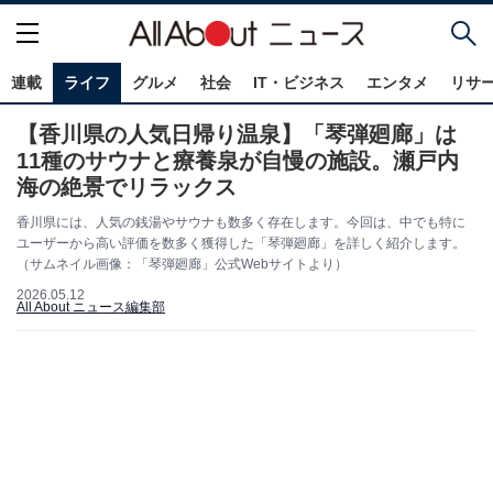
連載
ライフ
グルメ
社会
IT・ビジネス
エンタメ
リサ
【香川県の人気日帰り温泉】「琴弾廻廊」は
11種のサウナと療養泉が自慢の施設。瀬戸内
海の絶景でリラックス
香川県には、人気の銭湯やサウナも数多く存在します。今回は、中でも特に
ユーザーから高い評価を数多く獲得した「琴弾廻廊」を詳しく紹介します。
（サムネイル画像：「琴弾廻廊」公式Webサイトより）
2026.05.12
All About ニュース編集部