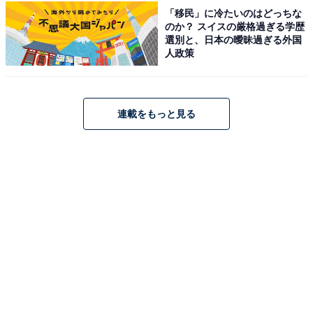
「移民」に冷たいのはどっちな
所在地：香川県観音寺市有明町6-6
のか？ スイスの厳格過ぎる学歴
選別と、日本の曖昧過ぎる外国
アクセス：JR観音寺駅からタクシーで約5分。車の場
人政策
合、高松・岡山方面からはさぬき豊中ICより約14分、松
山・高知方面からは大野原ICより約12分。
連載をもっと見る
料金
※入湯料にタオル類は含まれません（有料貸出・販売あ
り）。レストランのみ利用の場合は入湯料不要です。
平日：950円
土・日・祝：1,100円
宿泊可否
宿泊：可（全室ウッドデッキ付きの「Hotel O.
Setouchi」、グランピング施設「GLAMPREMIER
Setouchi」、マンションリノベーション型の「Kairo