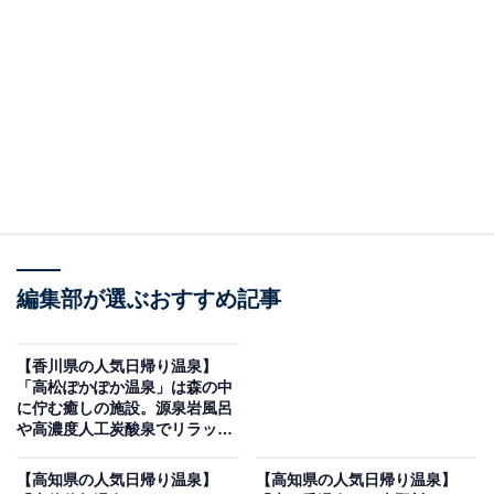
※2026年5月時点で、Googleクチコミが500件以上、平
均評価が4.0超えの銭湯を紹介しています
＞口コミをチェックする
この記事の執筆者：
All About ニュース編集
部
「All About ニュース」は、ネットの話題から世の中の動きまで、暮
編集部が選ぶおすすめ記事
らしの中にあふれる「なぜ？」「どうして？」を分かりやすく伝え
るAll About発のニュースメディアです。お金や仕事、恋愛、ITに関
...続きを読む
する疑問に対して専門家が分かりやすく回答するほか、エンタメ情
【香川県の人気日帰り温泉】
報やSNSで話題のトピックスを紹介しています。
「高松ぽかぽか温泉」は森の中
※本記事で紹介している商品の購入やサービスの利用により、売上の一部が
に佇む癒しの施設。源泉岩風呂
オールアバウトに還元されることがあります。
や高濃度人工炭酸泉でリラック
ス
「琴弾廻廊」は瀬戸内に浮かぶサウナのテーマパ
【高知県の人気日帰り温泉】
【高知県の人気日帰り温泉】
ーク