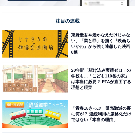
注目の連載
東野圭吾や湊かなえだけじゃな
い、「業と罪」を描く『映画ち
いかわ』から強く連想した映画
8選
20年間「駆け込み実績ゼロ」の
学校も…「こども110番の家」
は本当に必要？ PTAが直面する
理想と現実
「青春18きっぷ」販売激減の裏
アクセス・料金情報は？ 泊まれる？
に何が？ 連続利用の厳格化だけ
ではない「本当の理由」
アクセス