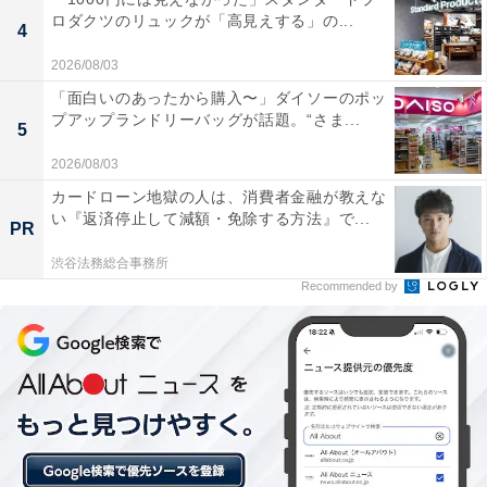
ロダクツのリュックが「高見えする」の...
サウナのバリエーションが非常に豊富で、特に瀬戸
4
内海を一望できるロケーションや、セルフロウリュ
2026/08/03
が楽しめる環境がサウナ好きにはたまらないです。
「面白いのあったから購入〜」ダイソーのポッ
プアップランドリーバッグが話題。“さま...
5
2026/08/03
希少な海水の水風呂や源泉を利用した水風呂、さら
カードローン地獄の人は、消費者金融が教えな
に日本酒樽や醤油樽をリノベーションしたユニーク
い『返済停止して減額・免除する方法』で...
PR
な水風呂があり、他では味わえない「ととのい」体
渋谷法務総合事務所
験ができる。
Recommended by
施設全体の清潔感があり、スタッフの対応も丁寧。
露天エリアの広々とした外気浴スペースや、こだわ
りの地元食材を使った食事の質の高さもすばらしか
った。