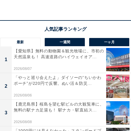
最新
一週間
一ヶ月
【愛知県】無料の動物園＆観光牧場に、市初の
天然温泉も！ 高速道路のハイウェイオア...
1
2026/08/07
「やっと巡り会えたよ」ダイソーの“ちいかわ
ポーチ”が220円で反響。ぬい活＆防災...
2
「琴弾廻廊」の口コミは？
2026/08/06
【鹿児島県】桜島を望む駅ビルの大観覧車に、
無料の駅ナカ足湯も！ 駅ナカ・駅直結ス...
「琴弾廻廊」には以下のような口コミが寄せられていま
3
す。
2026/08/08
「1000円には見えなかった」スタンダードプ