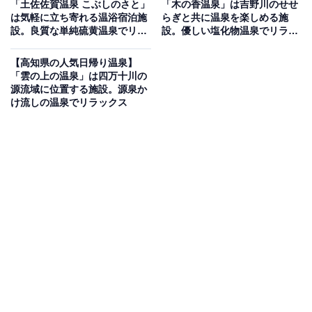
「土佐佐賀温泉 こぶしのさと」
「木の香温泉」は吉野川のせせ
は気軽に立ち寄れる温浴宿泊施
らぎと共に温泉を楽しめる施
設。良質な単純硫黄温泉でリラ
設。優しい塩化物温泉でリラッ
「療養泉」認定の天然温泉は、カルシウム・ナトリウム
ックス
クス
塩化物泉で高い保温効果があり、「美人の仕上げ湯」と
【高知県の人気日帰り温泉】
呼ばれています。サウナは「Setouchi Lemon Sauna」や
「雲の上の温泉」は四万十川の
源流域に位置する施設。源泉か
「Kama Sauna」など、個性豊かな11種を完備。食事処
け流しの温泉でリラックス
ではオリーブ牛のすき焼きや瀬戸内の新鮮な魚介類、香
川名物の骨付鳥など、地元の旬の食材を絶景と共に堪能
できます。
楽天トラベルで泊まれるサウナを探す