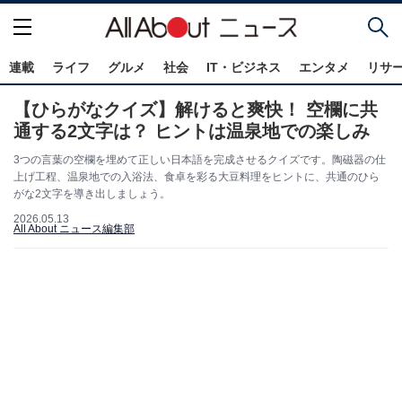
連載
ライフ
グルメ
社会
IT・ビジネス
エンタメ
リサ
【ひらがなクイズ】解けると爽快！ 空欄に共
通する2文字は？ ヒントは温泉地での楽しみ
3つの言葉の空欄を埋めて正しい日本語を完成させるクイズです。陶磁器の仕
上げ工程、温泉地での入浴法、食卓を彩る大豆料理をヒントに、共通のひら
がな2文字を導き出しましょう。
2026.05.13
All About ニュース編集部