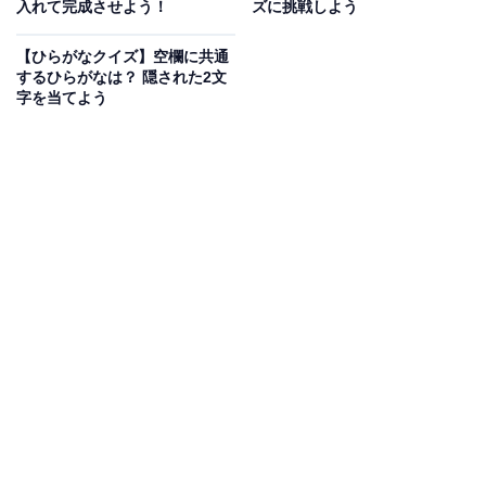
入れて完成させよう！
ズに挑戦しよう
【ひらがなクイズ】空欄に共通
するひらがなは？ 隠された2文
字を当てよう
こちらもおすすめ
【ひらがなクイズ】空欄に共通して入るひらが
なは？ かんたん語句パズルに挑戦！