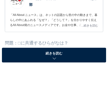
部
「All About ニュース」は、ネットの話題から世の中の動きまで、暮
らしの中にあふれる「なぜ？」「どうして？」を分かりやすく伝え
るAll About発のニュースメディアです。お金や仕事、恋愛、ITに関
...続きを読む
する疑問に対して専門家が分かりやすく回答するほか、エンタメ情
報やSNSで話題のトピックスを紹介しています。
問題：□に共通するひらがなは？
続きを読む