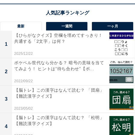
最新
一週間
一ヶ月
【ひらがなクイズ】空欄を埋めてすっきり！
共通する「2文字」は何？
1
1
2
2025/12/22
ポケベル世代なら分かる？ 暗号の意味を当て
てみよう！ ヒントは“待ち合わせ”【ポ...
2
2022/09/22
【脳トレ】この漢字はなんて読む？ 「団扇」
【難読漢字クイズ】
3
2023/05/02
【脳トレ】この漢字はなんて読む？ 「松明」
【難読漢字クイズ】
4