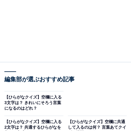
問題：□に共通するひらがなは？
次の言葉に共通して入るひらがなを考えてみましょう。
□□う
あわ□□
よ□□ば
編集部が選ぶおすすめ記事
ヒント：陶磁器やタイルの表面にガラス質の液体を塗る
【ひらがなクイズ】空欄に入る
作業を思い浮かべてみてください。
3文字は？ きれいにそろう言葉
になるのはどれ？
【ひらがなクイズ】空欄に入る
【ひらがなクイズ】空欄に共通
次ページ
正解を見る
2文字は？ 共通するひらがなを
して入るのは何？ 言葉あてクイ