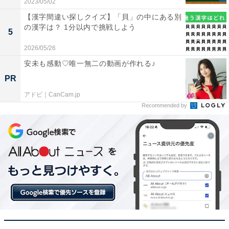
2023/05/02
【漢字間違い探しクイズ】「貝」の中にある別
の漢字は？ 1分以内で挑戦しよう
5
2026/05/26
安未も感動♡唯一無二の動画が作れる♪
PR
アドビ｜CanCam.jp
Recommended by