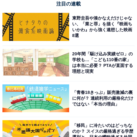
注目の連載
東野圭吾や湊かなえだけじゃな
い、「業と罪」を描く『映画ち
いかわ』から強く連想した映画
8選
20年間「駆け込み実績ゼロ」の
学校も…「こども110番の家」
は本当に必要？ PTAが直面する
理想と現実
「青春18きっぷ」販売激減の裏
に何が？ 連続利用の厳格化だけ
ではない「本当の理由」
「移民」に冷たいのはどっちな
のか？ スイスの厳格過ぎる学歴
選別と、日本の曖昧過ぎる外国