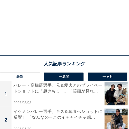
最新
一週間
一ヶ月
バレー・髙橋藍選手、兄＆愛犬とのプライベー
トショットに「超きちょー」「笑顔が見れ...
1
2026/03/08
イケメンバレー選手、キス＆耳食べショットに
反響！ 「なんなのーこのイチャイチャ感...
2