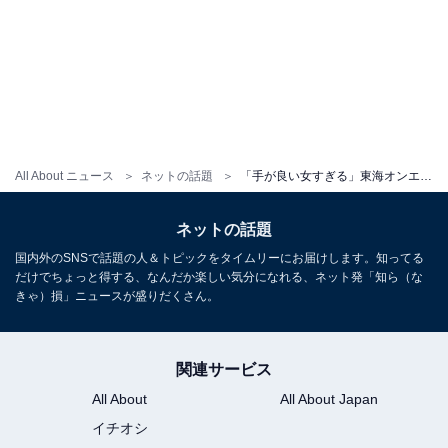
All About ニュース
ネットの話題
「手が良い女すぎる」東海オンエア・りょう、ロングネイルが話題に！ 「どこのギャル!?と思ったら」
ネットの話題
国内外のSNSで話題の人＆トピックをタイムリーにお届けします。知ってる
だけでちょっと得する、なんだか楽しい気分になれる、ネット発「知ら（な
きゃ）損」ニュースが盛りだくさん。
関連サービス
All About
All About Japan
イチオシ