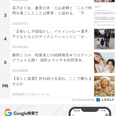
2026/01/29
花乃まりあ、趣里の夫・三山凌輝と「二人で時
間を過ごしたことは事実」と認める。「不...
3
2026/07/22
「足長いし子煩悩だし」イケメンバレー選手、
子どもたちとのディズニーショットに「か...
4
2026/01/03
藤田ニコル、稲葉友との結婚報告＆ウエディン
グフォト公開！ 池田エライザ＆内田理央...
5
2023/08/04
【宝くじ落選】外れ続ける流れ、ここで断ちま
せんか
PR
合同会社デジタルファーム
Recommended by