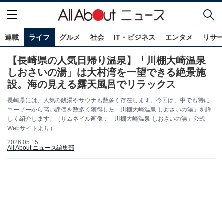
連載
ライフ
グルメ
社会
IT・ビジネス
エンタメ
リサ
【長崎県の人気日帰り温泉】「川棚大崎温泉
しおさいの湯」は大村湾を一望できる絶景施
設。海の見える露天風呂でリラックス
長崎県には、人気の銭湯やサウナも数多く存在します。今回は、中でも特に
ユーザーから高い評価を数多く獲得した「川棚大崎温泉 しおさいの湯」を詳
しく紹介します。（サムネイル画像：「川棚大崎温泉 しおさいの湯」公式
Webサイトより）
2026.05.15
All About ニュース編集部