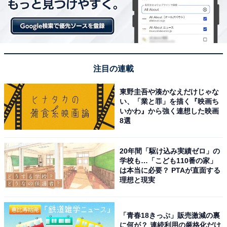
注目の連載
東野圭吾や湊かなえだけじゃな
い、「業と罪」を描く『映画ち
いかわ』から強く連想した映画
8選
20年間「駆け込み実績ゼロ」の
学校も…「こども110番の家」
は本当に必要？ PTAが直面する
理想と現実
「青春18きっぷ」販売激減の裏
に何が？ 連続利用の厳格化だけ