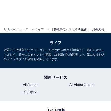
All About ニュース
ライフ
【長崎県の人気日帰り温泉】「川棚大崎温泉 しおさいの湯」は大村湾を一望できる絶景施設。海の見える露天風呂でリラックス
ライフ
話題の生活雑貨やファッション、お出かけスポット情報など、暮らしがもっ
と楽しく、豊かになるヒントが満載。編集部が独自調査した、気になる他人
のライフスタイル事情も公開しています。
関連サービス
All About
All About Japan
イチオシ
サイト情報