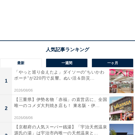
最新
一週間
一ヶ月
「やっと巡り会えたよ」ダイソーの“ちいかわ
ポーチ”が220円で反響。ぬい活＆防災...
1
2026/08/06
【三重県】伊勢名物「赤福」の直営店に、全国
唯一のコメダ大判焼き店も！ 東名阪・伊...
2
2026/08/06
【京都府の人気スーパー銭湯】「宇治天然温泉
源氏の湯」は宇治市内唯一の天然温泉と...