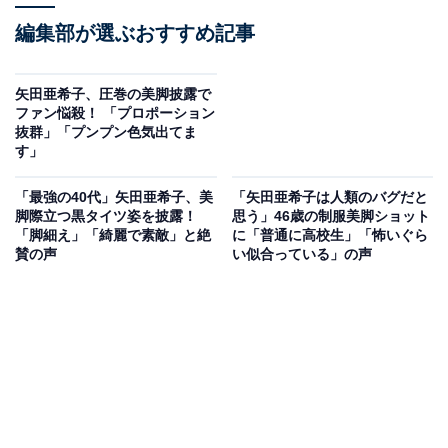
編集部が選ぶおすすめ記事
矢田亜希子、圧巻の美脚披露で
ファン悩殺！ 「プロポーション
抜群」「プンプン色気出てま
す」
「最強の40代」矢田亜希子、美
「矢田亜希子は人類のバグだと
脚際立つ黒タイツ姿を披露！
思う」46歳の制服美脚ショット
「脚細え」「綺麗で素敵」と絶
に「普通に高校生」「怖いぐら
賛の声
い似合っている」の声