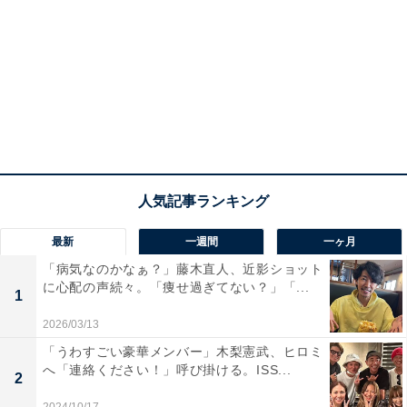
最新
一週間
一ヶ月
「病気なのかなぁ？」藤木直人、近影ショット
に心配の声続々。「痩せ過ぎてない？」「...
1
2026/03/13
「うわすごい豪華メンバー」木梨憲武、ヒロミ
へ「連絡ください！」呼び掛ける。ISS...
2