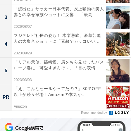
2024/10/17
「涙出た」サッカー日本代表、炎上騒動の美人
妻との幸せ家族ショットに反響！ 「最高...
3
2026/08/07
フジテレビ社長の姿も！ 木梨憲武、豪華芸能
人の大集合ショットに「素敵でカッコいい...
4
2023/09/29
「リアル天使」篠崎愛、肩をちら見せしたバス
ローブ姿に「可愛すぎんぞ～」「目の表情...
5
2023/03/03
「え、こんなセールやってたの？」80％OFF
以上が続々登場！Amazonの本気が...
PR
Amazon
Recommended by