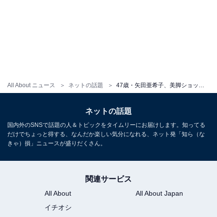
All About ニュース
ネットの話題
47歳・矢田亜希子、美脚ショットを公開！「スタイル良すぎ」「美脚がキラキラしていてとっても眩しい」
ネットの話題
国内外のSNSで話題の人＆トピックをタイムリーにお届けします。知ってる
だけでちょっと得する、なんだか楽しい気分になれる、ネット発「知ら（な
きゃ）損」ニュースが盛りだくさん。
関連サービス
All About
All About Japan
イチオシ