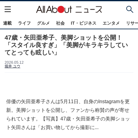
連載
ライフ
グルメ
社会
IT・ビジネス
エンタメ
リサ
47歳・矢田亜希子、美脚ショットを公開！
「スタイル良すぎ」「美脚がキラキラしてい
てとっても眩しい」
2026.05.12
堀井 ユウ
俳優の矢田亜希子さんは5月11日、自身のInstagramを更
新。美脚ショットを公開し、ファンから称賛の声が寄せ
られています。【写真】47歳・矢田亜希子の美脚ショッ
ト矢田さんは「お買い物してから撮影に...