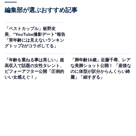
編集部が選ぶおすすめ記事
「ベストカップル」板野友
美、“YouTube撮影デート”報告
「実年齢には見えないランキン
グトップ2がコラボしてる」
「年齢を重ねる事は美しい」超
「脚年齢16歳」近藤千尋、レア
高収入で話題の女性タレント、
な美脚ショット公開！ 「産後な
ビフォーアフター公開「圧倒的
のに体型が訳分からんくらい綺
いい女感えぐ！」
麗」「細すぎる」