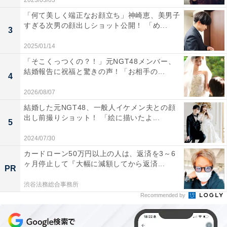
2023/03/03
「何て美しく端正なお顔立ち」神崎恵、美男子
すぎる次男の顔出しショット公開！ 「め...
3
2025/01/14
「そこくっつくの？！」元NGT48メンバー、
結婚報告に祝福と驚きの声！「お相手の...
4
2026/08/07
結婚した元NGT48、一般人イケメン夫との顔
出し前撮りショット！ 「絵に描いたよ...
5
2024/07/30
カードローン50万円以上の人は、返済を3～6
ヶ月停止して『大幅に減額してから返済...
PR
渋谷法務総合事務所
Recommended by