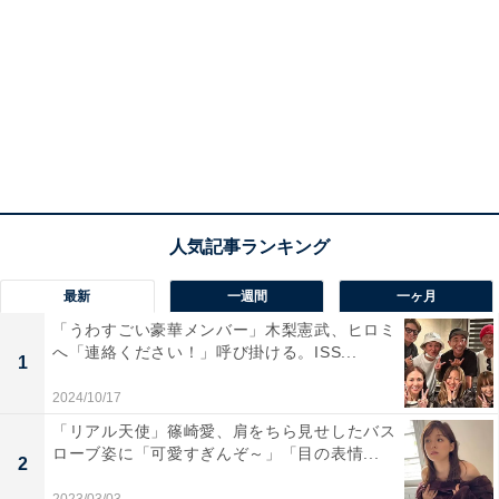
最新
一週間
一ヶ月
「うわすごい豪華メンバー」木梨憲武、ヒロミ
へ「連絡ください！」呼び掛ける。ISS...
1
2024/10/17
「リアル天使」篠崎愛、肩をちら見せしたバス
ローブ姿に「可愛すぎんぞ～」「目の表情...
2