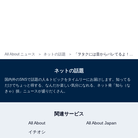
All About ニュース
ネットの話題
「ヲタクには昔からバレてるよ！」元アイドルのプロ雀士、“もう不可能”年齢を公表「言うても若いからw」
ネットの話題
国内外のSNSで話題の人＆トピックをタイムリーにお届けします。知ってる
だけでちょっと得する、なんだか楽しい気分になれる、ネット発「知ら（な
きゃ）損」ニュースが盛りだくさん。
関連サービス
All About
All About Japan
イチオシ