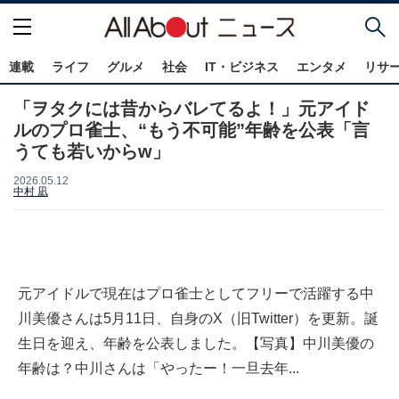
連載
ライフ
グルメ
社会
IT・ビジネス
エンタメ
リサ
「ヲタクには昔からバレてるよ！」元アイド
ルのプロ雀士、“もう不可能”年齢を公表「言
うても若いからw」
2026.05.12
中村 凪
元アイドルで現在はプロ雀士としてフリーで活躍する中
川美優さんは5月11日、自身のX（旧Twitter）を更新。誕
生日を迎え、年齢を公表しました。【写真】中川美優の
年齢は？中川さんは「やったー！一旦去年...