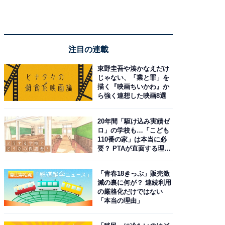
注目の連載
東野圭吾や湊かなえだけ
じゃない、「業と罪」を
描く『映画ちいかわ』か
ら強く連想した映画8選
20年間「駆け込み実績ゼ
ロ」の学校も…「こども
110番の家」は本当に必
要？ PTAが直面する理想
と現実
「青春18きっぷ」販売激
減の裏に何が？ 連続利用
の厳格化だけではない
「本当の理由」