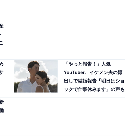
産
シ
こ
め
「やっと報告！」人気
サ
YouTuber、イケメン夫の顔
出しで結婚報告「明日はショ
ックで仕事休みます」の声も
新
働