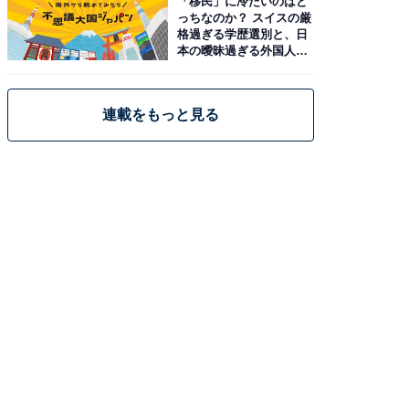
「移民」に冷たいのはど
っちなのか？ スイスの厳
格過ぎる学歴選別と、日
本の曖昧過ぎる外国人政
策
連載をもっと見る