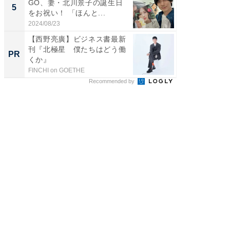
GO、妻・北川景子の誕生日
装姿が話
5
5
をお祝い！ 「ほんと...
のお父さ
2024/08/23
2026/08/0
【西野亮廣】ビジネス書最新
【西野
刊『北極星 僕たちはどう働
を追求
PR
PR
くか』
は
FINCHI on GOETHE
FINCHI o
Recommended by