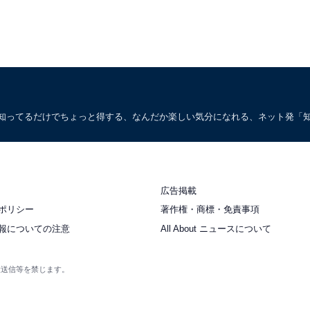
。知ってるだけでちょっと得する、なんだか楽しい気分になれる、ネット発「
広告掲載
ポリシー
著作権・商標・免責事項
報についての注意
All About ニュースについて
衆送信等を禁じます。