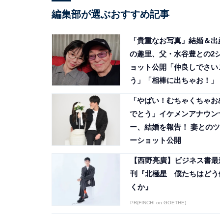
編集部が選ぶおすすめ記事
「貴重なお写真」結婚＆出
の趣里、父・水谷豊との2
ョット公開「仲良しでさい
う」「相棒に出ちゃお！」
「やばい！むちゃくちゃお
でとう」イケメンアナウン
ー、結婚を報告！ 妻とのツ
ーショット公開
【西野亮廣】ビジネス書最
刊『北極星 僕たちはどう
くか』
PR(FINCHI on GOETHE)