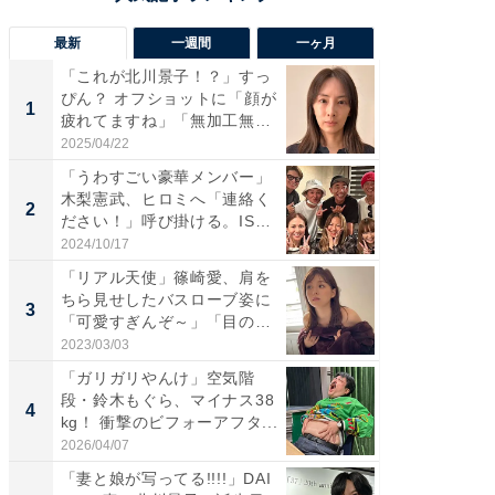
最新
一週間
一ヶ月
「これが北川景子！？」すっ
「さす
ぴん？ オフショットに「顔が
は」高
1
1
疲れてますね」「無加工無
災地を
表...
「カ...
2025/04/22
2026/08/0
「うわすごい豪華メンバー」
「女の
木梨憲武、ヒロミへ「連絡く
介、バ
2
2
ださい！」呼び掛ける。IS
らのプレ
S...
愛...
2024/10/17
2026/08/0
「リアル天使」篠崎愛、肩を
「脚が
ちら見せしたバスローブ姿に
横川尚
3
3
「可愛すぎんぞ～」「目の表
ムキな姿
情...
刃...
2023/03/03
2026/08/0
「ガリガリやんけ」空気階
「え、
段・鈴木もぐら、マイナス38
芸人、2
4
4
kg！ 衝撃のビフォーアフタ...
エットに
2026/04/07
2026/08/0
「妻と娘が写ってる!!!!」DAI
「脳がバ