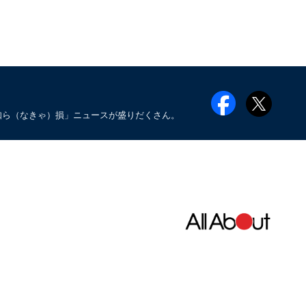
知ら（なきゃ）損」ニュースが盛りだくさん。