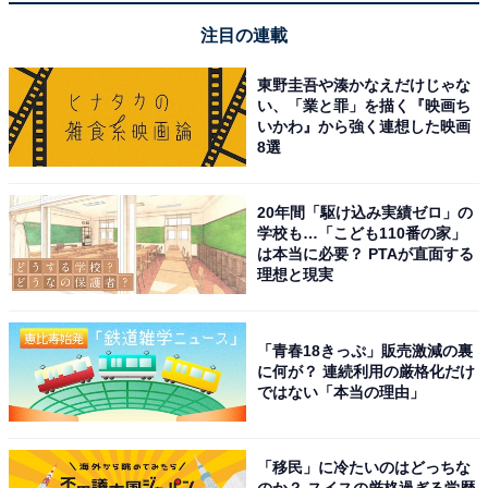
注目の連載
東野圭吾や湊かなえだけじゃな
い、「業と罪」を描く『映画ち
いかわ』から強く連想した映画
8選
20年間「駆け込み実績ゼロ」の
学校も…「こども110番の家」
は本当に必要？ PTAが直面する
理想と現実
「青春18きっぷ」販売激減の裏
に何が？ 連続利用の厳格化だけ
ではない「本当の理由」
「移民」に冷たいのはどっちな