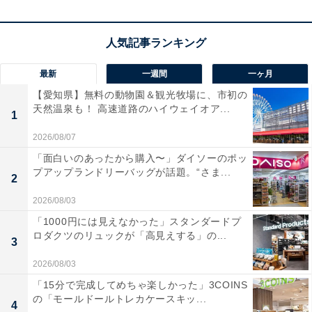
最新
一週間
一ヶ月
【愛知県】無料の動物園＆観光牧場に、市初の
天然温泉も！ 高速道路のハイウェイオア...
1
2026/08/07
「面白いのあったから購入〜」ダイソーのポッ
プアップランドリーバッグが話題。“さま...
2
2026/08/03
「1000円には見えなかった」スタンダードプ
ロダクツのリュックが「高見えする」の...
3
2026/08/03
「15分で完成してめちゃ楽しかった」3COINS
の「モールドールトレカケースキッ...
4