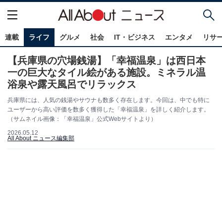
連載
ライフ
グルメ
社会
IT・ビジネス
エンタメ
リサ
【兵庫県の穴場銭湯】「幸福温泉」は西日本
一の巨大なタイル絵がある施設。ミネラル温
浴泉や露天風呂でリラックス
兵庫県には、人気の銭湯やサウナも数多く存在します。今回は、中でも特に
ユーザーから高い評価を数多く獲得した「幸福温泉」を詳しく紹介します。
（サムネイル画像：「幸福温泉」公式Webサイトより）
2026.05.12
All About ニュース編集部