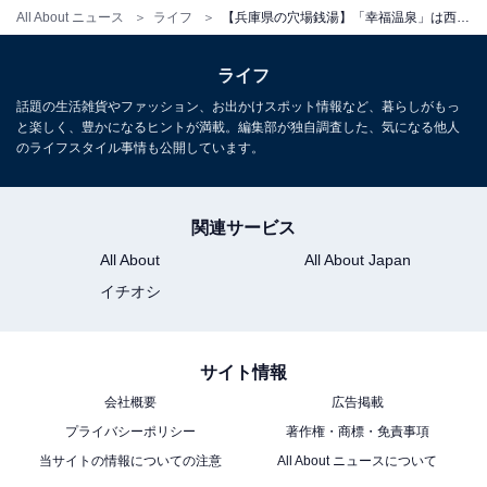
All About ニュース
ライフ
【兵庫県の穴場銭湯】「幸福温泉」は西日本一の巨大なタイル絵がある施設。ミネラル温浴泉や露天風呂でリラックス
ライフ
話題の生活雑貨やファッション、お出かけスポット情報など、暮らしがもっ
と楽しく、豊かになるヒントが満載。編集部が独自調査した、気になる他人
のライフスタイル事情も公開しています。
関連サービス
All About
All About Japan
イチオシ
サイト情報
会社概要
広告掲載
プライバシーポリシー
著作権・商標・免責事項
当サイトの情報についての注意
All About ニュースについて