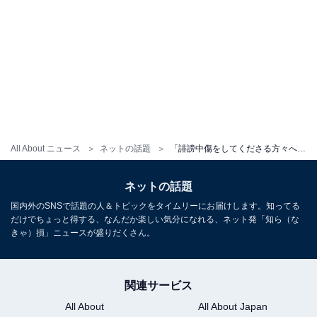
All About ニュース
ネットの話題
「誹謗中傷をしてくださる方々へ」元Jリーガー・料理研究家、心境明かす。「言葉に魂がやどってて良き文」
ネットの話題
国内外のSNSで話題の人＆トピックをタイムリーにお届けします。知ってる
だけでちょっと得する、なんだか楽しい気分になれる、ネット発「知ら（な
きゃ）損」ニュースが盛りだくさん。
関連サービス
All About
All About Japan