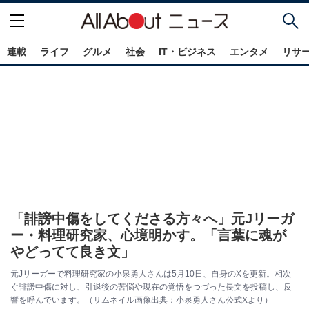
連載
ライフ
グルメ
社会
IT・ビジネス
エンタメ
リサ
「誹謗中傷をしてくださる方々へ」元Jリーガ
ー・料理研究家、心境明かす。「言葉に魂が
やどってて良き文」
元Jリーガーで料理研究家の小泉勇人さんは5月10日、自身のXを更新。相次
ぐ誹謗中傷に対し、引退後の苦悩や現在の覚悟をつづった長文を投稿し、反
響を呼んでいます。（サムネイル画像出典：小泉勇人さん公式Xより）