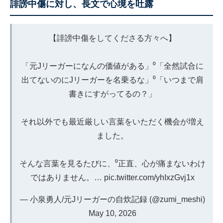
誹謗中傷に対し、長文で心境を吐露
【誹謗中傷をしてくださる方々へ】
「元Jリーガーになんの価値がある」⁰「全然試合に
出てないのにJリーガーを名乗るな」⁰「いつまで肩
書きにすがってるの？」
それ以外でも最近厳しい言葉をいただく機会が増え
ました。
そんな言葉を見るたびに、⁰正直、心が痛まないわけ
ではありません。…
pic.twitter.com/yhIxzGvj1x
— 小泉勇人/元Jリーガーの自炊記録 (@zumi_meshi)
May 10, 2026