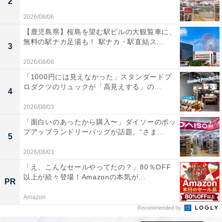
2
2026/08/06
【鹿児島県】桜島を望む駅ビルの大観覧車に、
無料の駅ナカ足湯も！ 駅ナカ・駅直結ス...
3
2026/08/08
「1000円には見えなかった」スタンダードプ
ロダクツのリュックが「高見えする」の...
4
2026/08/03
「面白いのあったから購入〜」ダイソーのポッ
プアップランドリーバッグが話題。“さま...
5
2026/08/03
「え、こんなセールやってたの？」80％OFF
以上が続々登場！Amazonの本気が...
PR
Amazon
Recommended by