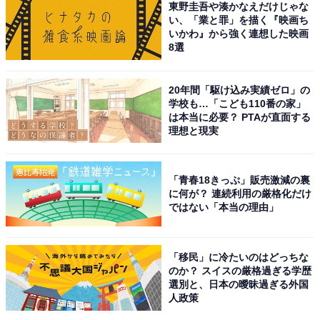
東野圭吾や湊かなえだけじゃな
い、「業と罪」を描く『映画ち
いかわ』から強く連想した映画
8選
20年間「駆け込み実績ゼロ」の
学校も…「こども110番の家」
は本当に必要？ PTAが直面する
理想と現実
チョコミントスティックケーキのイメージ（画像出典：
公式Webサイト
）
「青春18きっぷ」販売激減の裏
に何が？ 連続利用の厳格化だけ
満足度の高い声が寄せられた一方で、ふわっと軽い食感
ではない「本当の理由」
のため、バウムのようなしっかりとした食べ応えを求め
る人には好みが分かれるという意見もあります。期間限
「移民」に冷たいのはどっちな
定の商品のため、近くの店舗やネットストアで見つけた
のか？ スイスの厳格過ぎる学歴
際はぜひ試してみてください。
選別と、日本の曖昧過ぎる外国
人政策
※画像はイメージです