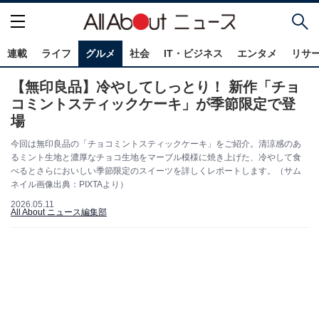
連載
ライフ
グルメ
社会
IT・ビジネス
エンタメ
リサ
【無印良品】冷やしてしっとり！ 新作「チョ
コミントスティックケーキ」が季節限定で登
場
今回は無印良品の「チョコミントスティックケーキ」をご紹介。清涼感のあ
るミント生地と濃厚なチョコ生地をマーブル模様に焼き上げた、冷やして食
べるとさらにおいしい季節限定のスイーツを詳しくレポートします。（サム
ネイル画像出典：PIXTAより）
2026.05.11
All About ニュース編集部