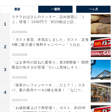
ミントのバランスの良さが評価されています。冷やすと
最新
一週間
一ヶ月
チョコの濃厚さが引き立ち、よりしっとりとした質感に
ステラおばさんのクッキー、詰め放題に「ミ
仕上がるため、冷蔵庫で冷やしてから食べるのがおすす
ニ」登場！ 1500円で「約23枚ほど詰...
1
めです。
2026/08/04
「ガスト食堂、本気出しました」ガスト、定食
4種ご飯大盛り無料キャンペーン「うおお...
2
2026/08/06
「はま寿司の旨ねた夏祭り」第3弾開催！ 期間
限定の旬ネタが登場「だいぶ美味しそう...
3
2026/08/05
「抹茶のシフォンケーキ……だと？！」スタ
バ、夏の新作ケーキ2種を発表！ 「なにー...
4
2026/07/24
「お値段爆上げで再登場！」ガスト、約20年