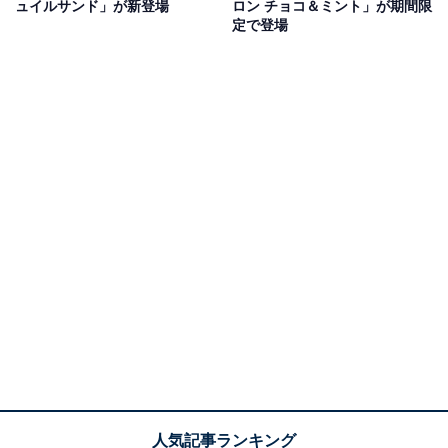
ュイルサンド」が新登場
ロン チョコ＆ミント」が期間限
定で登場
チョコミントスティックケーキ （税込180円）（画像出典：
公式Webサイト
）
1個入りで、チョコの重厚感とミントの鼻を抜ける清涼
感を同時に楽しめます。ユーザーレビューでもチョコと