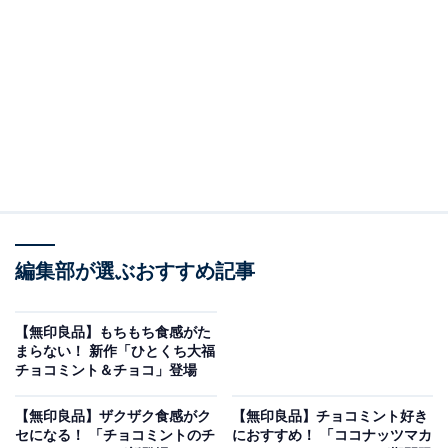
「All About ニュース」は、ネットの話題から世の中の動きまで、暮
らしの中にあふれる「なぜ？」「どうして？」を分かりやすく伝え
るAll About発のニュースメディアです。お金や仕事、恋愛、ITに関
...続きを読む
する疑問に対して専門家が分かりやすく回答するほか、エンタメ情
報やSNSで話題のトピックスを紹介しています。
ミント×チョコのぜいたくな組み合わせ
清涼感のあるミント生地と、濃厚な味わいのチョコ生地
を組み合わせて焼き上げられています。ミント度は
「★1」に設定されており、チョコミントが苦手な人で
編集部が選ぶおすすめ記事
も挑戦しやすい優しい味わいが特徴です。
【無印良品】もちもち食感がた
チョコミントスティックケーキ（税込180円）
まらない！ 新作「ひとくち大福
チョコミント＆チョコ」登場
【無印良品】ザクザク食感がク
【無印良品】チョコミント好き
セになる！ 「チョコミントのチ
におすすめ！ 「ココナッツマカ