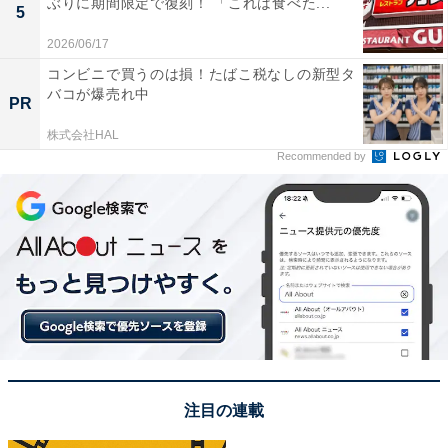
ぶりに期間限定で復刻！ 「これは食べた...
5
口コミでは好みが分かれる？
2026/06/17
コンビニで買うのは損！たばこ税なしの新型タ
実際に購入した人が、冷やして食べるスタイルを推奨す
バコが爆売れ中
PR
る口コミもあります。小腹を満たすのにちょうど良いサ
株式会社HAL
イズ感で、日常のちょっとしたティータイムを彩ってく
Recommended by
れます。
チョコミントスティックケーキのイメージ
注目の連載