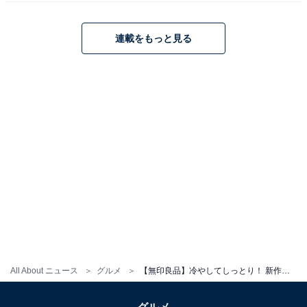
※店舗によって取り扱いのない場合があります
連載をもっと見る
無印良品公式Xのミント菓子の投
次ページ
稿を見る！
All About ニュース
グルメ
【無印良品】冷やしてしっとり！ 新作「チョコミントスティックケーキ」が季節限定で登場