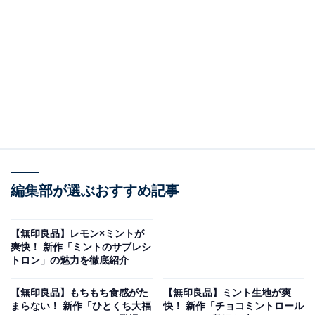
「All About ニュース」は、ネットの話題から世の中の動きまで、暮
らしの中にあふれる「なぜ？」「どうして？」を分かりやすく伝え
るAll About発のニュースメディアです。お金や仕事、恋愛、ITに関
...続きを読む
する疑問に対して専門家が分かりやすく回答するほか、エンタメ情
報やSNSで話題のトピックスを紹介しています。
3層仕立てのこだわり！ 冷やしてさらに爽快
今回の新作は、ミントクリームとチョコあんをチョコ風
味の生地で包み込んだぜいたくな3層構造。ミント度は
「★1」と優しめの設定で、チョコミント初心者から上
級者まで幅広く楽しめるバランスに仕上げられていま
編集部が選ぶおすすめ記事
す。
【無印良品】レモン×ミントが
チョコミントまんじゅう（税込み390円）
爽快！ 新作「ミントのサブレシ
トロン」の魅力を徹底紹介
【無印良品】もちもち食感がた
【無印良品】ミント生地が爽
まらない！ 新作「ひとくち大福
快！ 新作「チョコミントロール