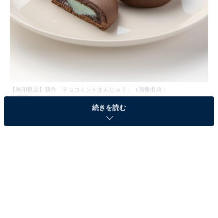
【無印良品】新作「チョコミントまんじゅう」（画像出典：
公式Webサイト
）
続きを読む
無印良品から、和と洋が融合した「チョコミントまんじ
ゅう」が新発売。清涼感のあるミントと濃厚なチョコ
を、しっとりとしたおまんじゅうの食感で楽しめる、今
だけの特別なスイーツです。
この記事の執筆者：
All About ニュース編集
部