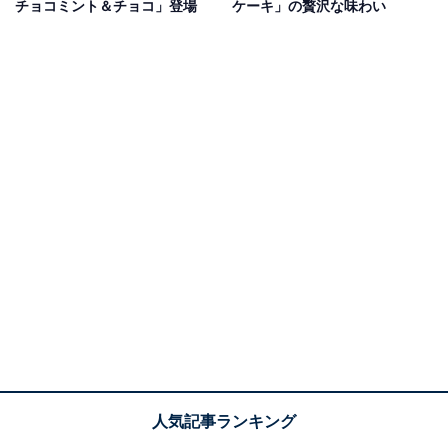
チョコミント＆チョコ」登場
ケーキ」の贅沢な味わい
チョコミントまんじゅう（税込390円）（画像出典：
公式Webサイト
）
1袋3個入りで、持ち運びやシェアに便利な個包装タイプ
です。冷蔵庫で冷やして食べると生地がしっとりとなじ