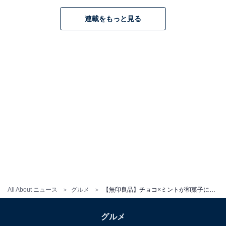
※画像はイメージです
※店舗によって取り扱いのない場合があります
連載をもっと見る
無印良品公式Xのミント菓子の投
次ページ
稿を見る！
All About ニュース
グルメ
【無印良品】チョコ×ミントが和菓子に！ 新作「チョコミントまんじゅう」を徹底紹介
グルメ