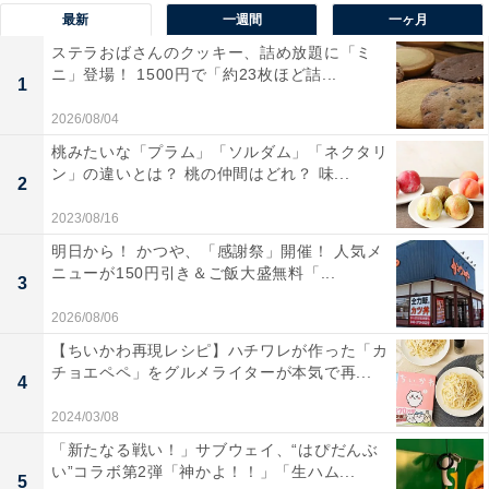
み、ミントの清涼感をより一層強く感じられるためおす
最新
一週間
一ヶ月
すめ。ユーザーからもチョコとミントの味がしっかり感
ステラおばさんのクッキー、詰め放題に「ミ
じられる、と評判です。
ニ」登場！ 1500円で「約23枚ほど詰...
1
2026/08/04
桃みたいな「プラム」「ソルダム」「ネクタリ
ン」の違いとは？ 桃の仲間はどれ？ 味...
2
2023/08/16
明日から！ かつや、「感謝祭」開催！ 人気メ
ニューが150円引き＆ご飯大盛無料「...
3
2026/08/06
【ちいかわ再現レシピ】ハチワレが作った「カ
チョエペペ」をグルメライターが本気で再...
4
2024/03/08
「新たなる戦い！」サブウェイ、“はぴだんぶ
い”コラボ第2弾「神かよ！！」「生ハム...
一緒にチェックしたい！ 関連チョコミント菓子
5