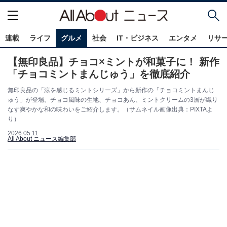
連載
ライフ
グルメ
社会
IT・ビジネス
エンタメ
リサ
【無印良品】チョコ×ミントが和菓子に！ 新作
「チョコミントまんじゅう」を徹底紹介
無印良品の「涼を感じるミントシリーズ」から新作の「チョコミントまんじ
ゅう」が登場。チョコ風味の生地、チョコあん、ミントクリームの3層が織り
なす爽やかな和の味わいをご紹介します。（サムネイル画像出典：PIXTAよ
り）
2026.05.11
All About ニュース編集部