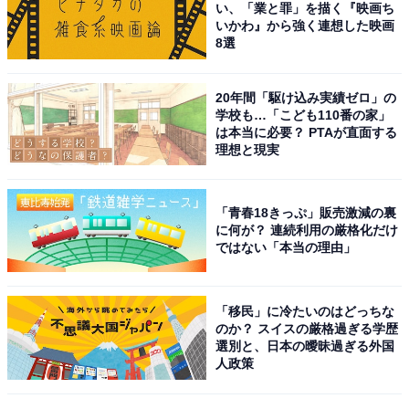
い、「業と罪」を描く『映画ち
いかわ』から強く連想した映画
8選
20年間「駆け込み実績ゼロ」の
学校も…「こども110番の家」
は本当に必要？ PTAが直面する
理想と現実
チョコミントのチュイルサンド（税込290円）（画像出典：
公式Webサイト
）
「青春18きっぷ」販売激減の裏
に何が？ 連続利用の厳格化だけ
チョコクランチ入りの薄焼き生地でミントチョコを挟ん
ではない「本当の理由」
だ1品です。このほか、スティックケーキやドリンクタ
イプの「チョコミントラテ」なども併せて購入されてお
り、セットで楽しむ「チョコミン党」（チョコミント好
「移民」に冷たいのはどっちな
のか？ スイスの厳格過ぎる学歴
き）が急増しています。期間限定のため、気になる人は
選別と、日本の曖昧過ぎる外国
早めにチェックしてみてください。
人政策