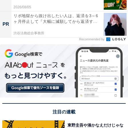
2026/08/05
無印良品では、まんじゅう以外にも多彩なミントスイー
リボ地獄から抜け出したい人は、返済を3～6
ツを展開中。サクサク食感のチュイルサンドや、冷やし
ヶ月停止して『大幅に減額してから返済す...
PR
ておいしいロールケーキなど、気分に合わせて選べるラ
渋谷法務総合事務所
インナップが魅力です 。
Recommended by
チョコミントのチュイルサンド（税込290円）
注目の連載
東野圭吾や湊かなえだけじゃな