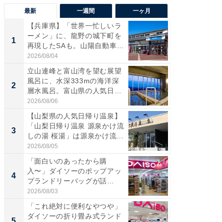
最新
一週間
一ヶ月
【兵庫県】「世界一忙しいラ
【兵庫
ーメン」に、龍野の城下町を
ーメン
1
1
再現したSAも。山陽自動車
再現した
道...
道...
2026/08/04
2026/08/0
立山連峰と富山湾を望む展望
【三重
風呂に、水深333mの海洋深
「鈴鹿天
2
2
層水風呂。富山県の人気日
は100
帰...
2026/08/06
2026/08/0
【山梨県の人気日帰り温泉】
ステラ
「山梨日帰り温泉 源泉かけ流
詰め放題
3
3
しの湯 桜湯」は源泉かけ流...
00円で「
2026/08/05
2026/08/0
「面白いのあったから購
「ミニオ
入〜」ダイソーのポップアッ
ッグ！ 
4
4
プランドリーバッグが話
ど、夏限
題。“さま...
2026/08/03
2026/08/0
「これ絶対に便利なやつや」
【埼玉
ダイソーの折り畳み式ランド
「行田天
5
5