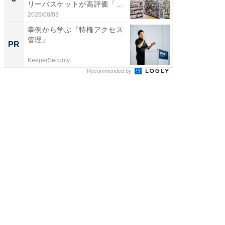
リーバスケットが高評価「使
は和の
わ...
が...
2026/08/03
2026/08/0
事例から学ぶ『特権アクセス
事例か
管理』
管理』
PR
PR
KeeperSecurity
KeeperSec
Recommended by