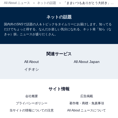
All About ニュース
ネットの話題
「ままいつもありがとう大好き」希空、母の日のプレゼントを披露！ 花束を抱える母・辻希美の姿も
ネットの話題
国内外のSNSで話題の人＆トピックをタイムリーにお届けします。知ってる
だけでちょっと得する、なんだか楽しい気分になれる、ネット発「知ら（な
きゃ）損」ニュースが盛りだくさん。
関連サービス
All About
All About Japan
イチオシ
サイト情報
会社概要
広告掲載
プライバシーポリシー
著作権・商標・免責事項
当サイトの情報についての注意
All About ニュースについて