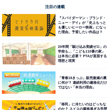
注目の連載
『スパイダーマン：ブランド・
ニュー・デイ』が「史上もっと
も優しいヒーロー映画」になっ
た理由。予習したい作品は？
20年間「駆け込み実績ゼロ」の
学校も…「こども110番の家」
は本当に必要？ PTAが直面する
理想と現実
「青春18きっぷ」販売激減の裏
に何が？ 連続利用の厳格化だけ
ではない「本当の理由」
「移民」に冷たいのはどっちな
のか？ スイスの厳格過ぎる学歴