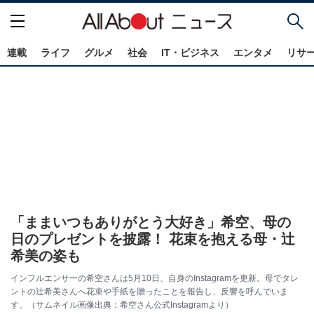
連載
ライフ
グルメ
社会
IT・ビジネス
エンタメ
リサ
「ままいつもありがとう大好き」希空、母の
日のプレゼントを披露！ 花束を抱える母・辻
希美の姿も
インフルエンサーの希空さんは5月10日、自身のInstagramを更新。母でタレ
ントの辻希美さんへ花束や手紙を贈ったことを報告し、反響を呼んでいま
す。（サムネイル画像出典：希空さん公式Instagramより）