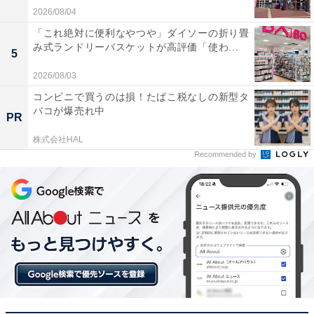
2026/08/04
「これ絶対に便利なやつや」ダイソーの折り畳
み式ランドリーバスケットが高評価「使わ...
5
2026/08/03
コンビニで買うのは損！たばこ税なしの新型タ
バコが爆売れ中
PR
株式会社HAL
Recommended by