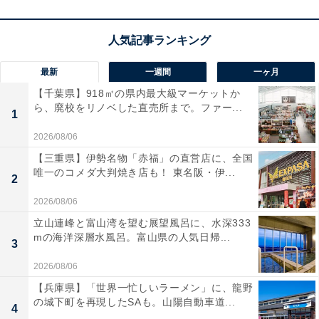
最新
一週間
一ヶ月
【千葉県】918㎡の県内最大級マーケットか
ら、廃校をリノベした直売所まで。ファー...
1
2026/08/06
【三重県】伊勢名物「赤福」の直営店に、全国
唯一のコメダ大判焼き店も！ 東名阪・伊...
2
2026/08/06
立山連峰と富山湾を望む展望風呂に、水深333
mの海洋深層水風呂。富山県の人気日帰...
3
2026/08/06
【兵庫県】「世界一忙しいラーメン」に、龍野
の城下町を再現したSAも。山陽自動車道...
4