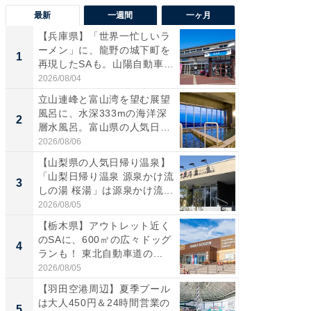
最新
一週間
一ヶ月
【兵庫県】「世界一忙しいラ
【三重
ーメン」に、龍野の城下町を
「鈴鹿天
1
1
再現したSAも。山陽自動車
は100
道...
2026/08/04
2026/08/0
立山連峰と富山湾を望む展望
「ミニオ
風呂に、水深333mの海洋深
ッグ！ 
2
2
層水風呂。富山県の人気日
ど、夏限
帰...
2026/08/06
2026/08/0
【山梨県の人気日帰り温泉】
【埼玉
「山梨日帰り温泉 源泉かけ流
「行田天
3
3
しの湯 桜湯」は源泉かけ流...
は和の
が...
2026/08/05
2026/08/0
【栃木県】アウトレット近く
【石川
のSAに、600㎡の広々ドッグ
湯】「天
4
4
ランも！ 東北自動車道の...
賀ゆめ
お...
2026/08/05
2026/08/0
【羽田空港周辺】夏季プール
「100
は大人450円＆24時間営業の
スタン
5
5