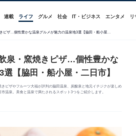
連載
ライフ
グルメ
社会
IT・ビジネス
エンタメ
リ
【福岡県】梅ヶ枝餅・炭酸飲泉・窯焼きピザ…個性豊かな温泉グルメが魅力の温泉地3選【脇田・船小屋・二日市】
飲泉・窯焼きピザ…個性豊かな
3選【脇田・船小屋・二日市】
焼きピザやフルーツ大福が評判の脇田温泉、炭酸泉と地元イチジクが楽しめ
日市温泉。美食と温泉で満たされるスポット3つをご紹介します。