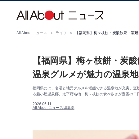
All About ニュース
ライフ
【福岡県】梅ヶ枝餅・炭酸
温泉グルメが魅力の温泉地
福岡県には、名湯と地元グルメを堪能できる温泉地が充実。窯
る船小屋温泉郷、太宰府名物・梅ヶ枝餅の食べ歩きが定番の二
2026.05.11
All About ニュース編集部