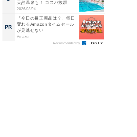
天然温泉も！ コスパ抜群...
ュックが
2026/08/04
2026/08/0
「今日の目玉商品は？」毎日
すべて
変わるAmazonタイムセール
るその
PR
PR
が見逃せない
Amazon
COCO VIL
Recommended by