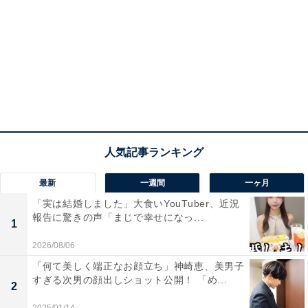
最新
一週間
一ヶ月
「実は結婚しました」大食いYouTuber、近況
報告に驚きの声「まじで幸せになっ...
1
2026/08/06
「何て美しく端正なお顔立ち」神崎恵、美男子
すぎる次男の顔出しショット公開！ 「め...
2