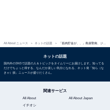
All About ニュース
ネットの話題
「筋肉貯金が、、」島袋聖南、ジムでの“圧巻スタイル”を披露！ ストイックなトレーニング風景を公開
ネットの話題
国内外のSNSで話題の人＆トピックをタイムリーにお届けします。知ってる
だけでちょっと得する、なんだか楽しい気分になれる、ネット発「知ら（な
きゃ）損」ニュースが盛りだくさん。
関連サービス
All About
All About Japan
イチオシ