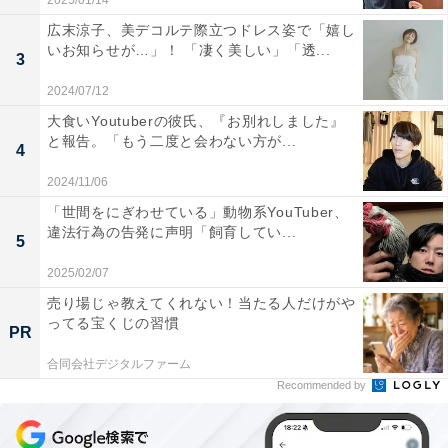
2025/01/14
広末涼子、美デコルテ際立つドレス姿で「嬉し
いお知らせが…」！ 「凄く美しい」「透...
3
2024/07/12
大食いYoutuberの彼氏、『お別れしました』
と報告。「もう二度と会わない方が...
4
2024/11/06
「世間をにぎわせている」動物系YouTuber、
違法行為の告発に声明「飼育してい...
5
2025/02/07
売り場じゃ教えてくれない！当たる人だけがや
ってる宝くじの習慣
PR
合同会社デジタルファーム
Recommended by